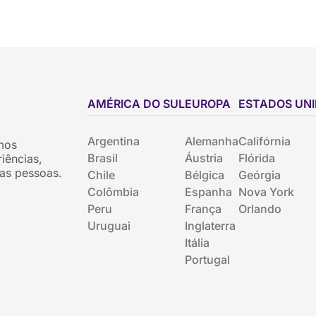
AMÉRICA DO SUL
EUROPA
ESTADOS UN
Argentina
Alemanha
Califórnia
mos
Brasil
Áustria
Flórida
iências,
as pessoas.
Chile
Bélgica
Geórgia
Colômbia
Espanha
Nova York
Peru
França
Orlando
Uruguai
Inglaterra
Itália
Portugal