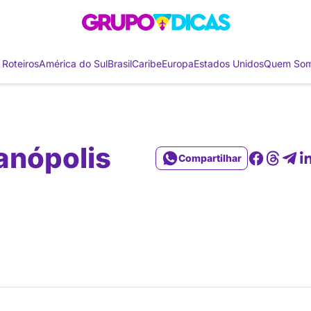
 Roteiros
América do Sul
Brasil
Caribe
Europa
Estados Unidos
Quem So
anópolis
Compartilhar