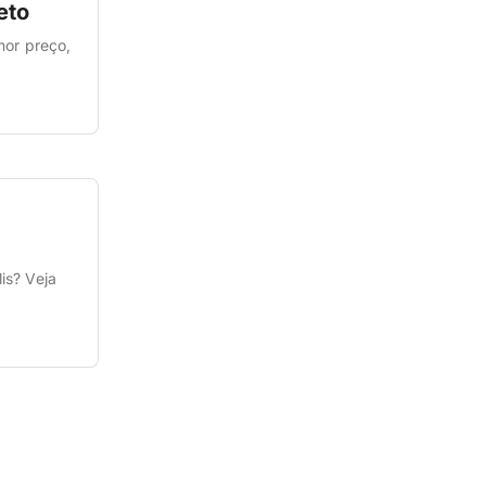
eto
nor preço,
is? Veja