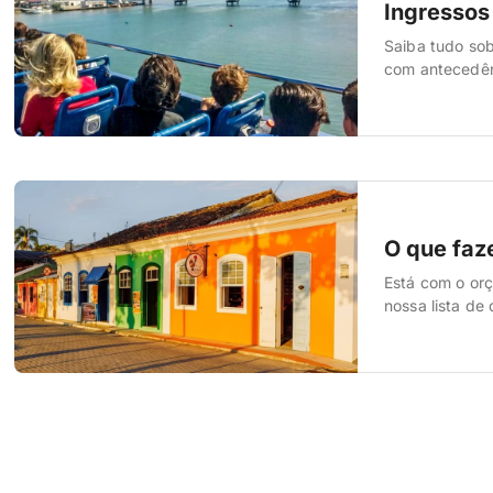
Ingressos 
Saiba tudo sob
com antecedênc
O que faz
Está com o orç
nossa lista de 