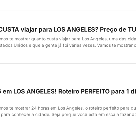
USTA viajar para LOS ANGELES? Preço de T
mos te mostrar quanto custa viajar para Los Angeles, uma das cid
Estados Unidos e que a gente já foi várias vezes. Vamos te mostrar 
 aérea, hotel, comida, transporte e atrações, com base nas nossa
ndo para lá. Vamos lá. Los Angeles é aquela […]
em LOS ANGELES! Roteiro PERFEITO para 1 di
mos te mostrar 24 horas em Los Angeles, o roteiro perfeito para 
 para conhecer a cidade. Seja porque você está em escala fazend
simplesmente quer otimizar ao máximo seu tempo, a gente já foi vá
arou um roteiro testado e aprovado […]