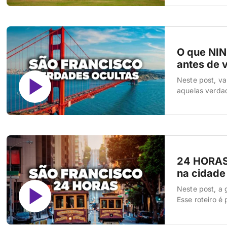
viagem, porque
O que NI
antes de v
Neste post, va
aquelas verdad
podem mudar t
falar do taman
24 HORAS 
na cidade
Neste post, a 
Esse roteiro é
de outras cida
A gente vai te