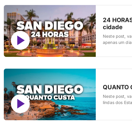
24 HORAS 
cidade
Neste post, va
apenas um dia
bate-volta ou 
para San Diego
QUANTO C
Neste post, va
lindas dos Est
tudo. Passagem
experiências i