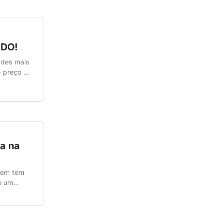
UDO!
ades mais
o preço de
s
a na
quem tem
o um
rias vezes