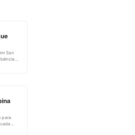
que
 em San
luência
. San
bina
o para
 cada
na sua