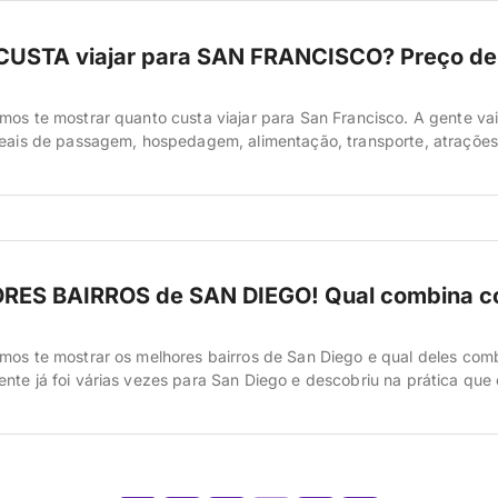
USTA viajar para SAN FRANCISCO? Preço de
mos te mostrar quanto custa viajar para San Francisco. A gente va
reais de passagem, hospedagem, alimentação, transporte, atraçõe
 dar três perfis de orçamento, do econômico ao confortável. Vamos 
ma das cidades mais especiais dos Estados Unidos. Bondinhos subi
RES BAIRROS de SAN DIEGO! Qual combina 
mos te mostrar os melhores bairros de San Diego e qual deles com
nte já foi várias vezes para San Diego e descobriu na prática que 
ransforma completamente a experiência da viagem. Cada região da
alidade própria, perfis diferentes de viajantes, faixas […]