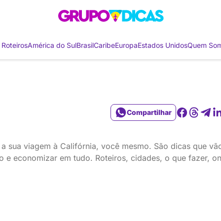
 Roteiros
América do Sul
Brasil
Caribe
Europa
Estados Unidos
Quem So
Compartilhar
 a sua viagem à Califórnia, você mesmo. São dicas que vã
 e economizar em tudo. Roteiros, cidades, o que fazer, ond