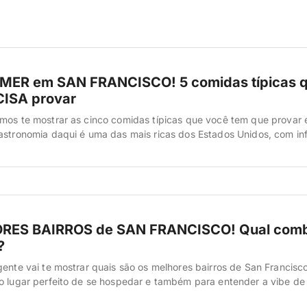
MER em SAN FRANCISCO! 5 comidas típicas 
CISA provar
mos te mostrar as cinco comidas típicas que você tem que provar
astronomia daqui é uma das mais ricas dos Estados Unidos, com inf
ana, chinesa, irlandesa e a tradição da costa do Pacífico. Vamos lá
a cidade gourmet por natureza. A Baía oferece frutos […]
RES BAIRROS de SAN FRANCISCO! Qual com
?
gente vai te mostrar quais são os melhores bairros de San Francisc
o lugar perfeito de se hospedar e também para entender a vibe de
de. Escolher o bairro certo em San Francisco faz toda a diferença 