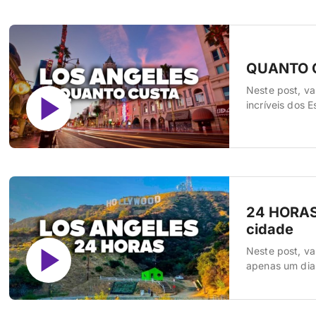
QUANTO C
Neste post, va
incríveis dos 
tudo. Passagem
experiências i
24 HORAS 
cidade
Neste post, va
apenas um dia
bate-volta ou 
para LA e prep