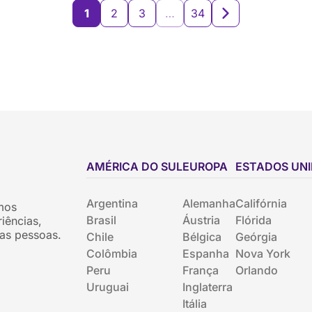
1
2
3
…
34
AMÉRICA DO SUL
EUROPA
ESTADOS UN
Argentina
Alemanha
Califórnia
mos
Brasil
Áustria
Flórida
iências,
as pessoas.
Chile
Bélgica
Geórgia
Colômbia
Espanha
Nova York
Peru
França
Orlando
Uruguai
Inglaterra
Itália