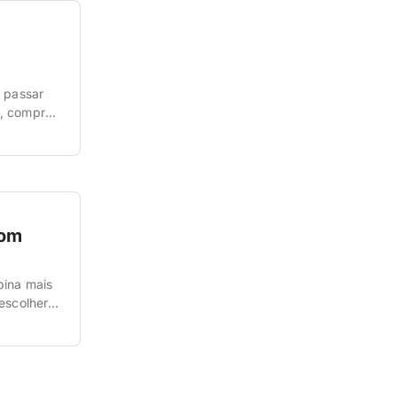
i passar
s, compras
lá. San
ndo
com
bina mais
escolher o
 cidade