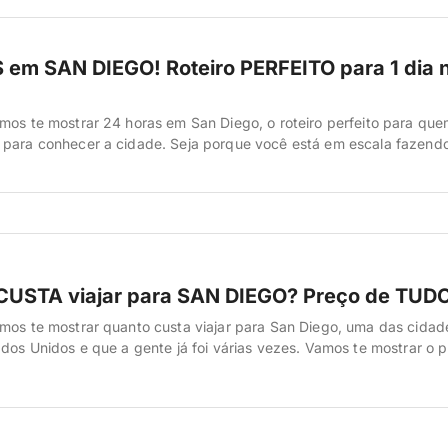
em SAN DIEGO! Roteiro PERFEITO para 1 dia 
mos te mostrar 24 horas em San Diego, o roteiro perfeito para qu
 para conhecer a cidade. Seja porque você está em escala fazend
simplesmente quer otimizar ao máximo seu tempo. A gente já foi vá
 e preparou um roteiro testado e […]
USTA viajar para SAN DIEGO? Preço de TUDO
mos te mostrar quanto custa viajar para San Diego, uma das cidad
ados Unidos e que a gente já foi várias vezes. Vamos te mostrar o 
 aérea, hotel, comida, transporte e atrações. Com base nas nossa
ndo para lá. Vamos lá! San Diego é aquela […]