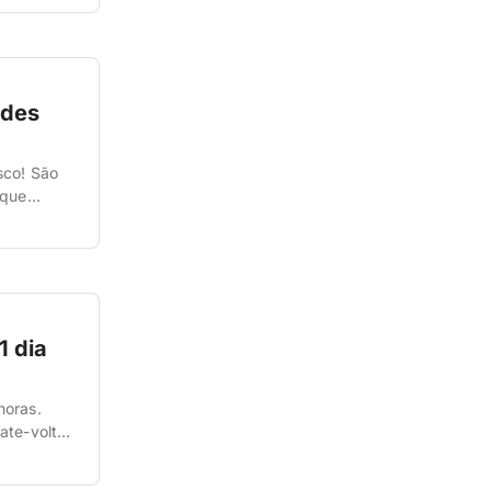
ades
sco! São
 que
 gente vai
 dia
horas.
ate-volta
 um dia.