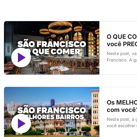
O QUE CO
você PRE
Neste post, va
Francisco. A g
italiana, mexic
Francisco é um
Os MELHO
com você
Neste post, a 
você escolher 
região da cida