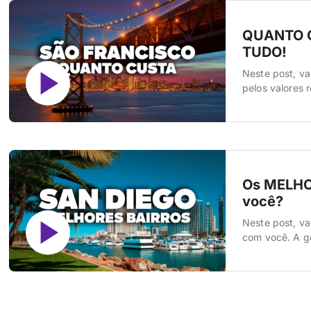
QUANTO C
TUDO!
Neste post, va
pelos valores 
e ainda vai te
Francisco é u
ladeiras, a […]
Os MELHO
você?
Neste post, va
com você. A ge
bairro certo t
tem uma person