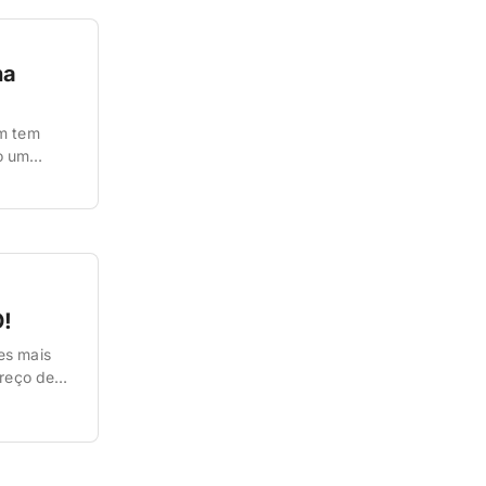
na
em tem
o um
rias vezes
!
es mais
preço de
s