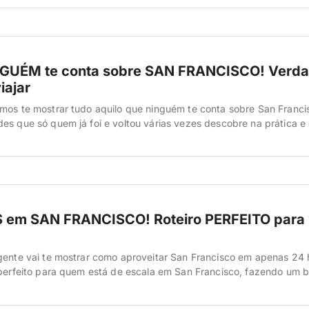
 a cidade tem realidades muito […]
NGUÉM te conta sobre SAN FRANCISCO! Verd
iajar
mos te mostrar tudo aquilo que ninguém te conta sobre San Franci
es que só quem já foi e voltou várias vezes descobre na prática e
otalmente a sua experiência se você souber antes de embarcar. A
ho real da cidade, custos escondidos, segurança, […]
em SAN FRANCISCO! Roteiro PERFEITO para 1
gente vai te mostrar como aproveitar San Francisco em apenas 24 
 perfeito para quem está de escala em San Francisco, fazendo um b
des da Califórnia ou para quem é a primeira vez na cidade e tem só
 mostrar manhã, […]