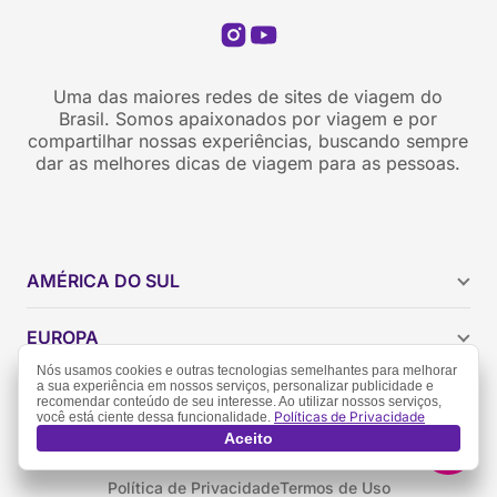
Uma das maiores redes de sites de viagem do
Brasil. Somos apaixonados por viagem e por
compartilhar nossas experiências, buscando sempre
dar as melhores dicas de viagem para as pessoas.
AMÉRICA DO SUL
Argentina
EUROPA
Brasil
Nós usamos cookies e outras tecnologias semelhantes para melhorar
Chile
a sua experiência em nossos serviços, personalizar publicidade e
ESTADOS UNIDOS
recomendar conteúdo de seu interesse. Ao utilizar nossos serviços,
Colômbia
Políticas de Privacidade
você está ciente dessa funcionalidade.
Peru
Califórnia
Aceito
Uruguai
Flórida
Política de Privacidade
Termos de Uso
Geórgia