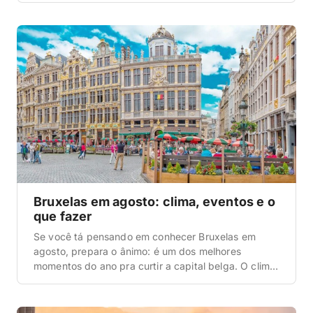
legais espalhados pelo mês. Quando a gente foi
nessa época, o que mais surpreendeu foi como
dava pra […]
Bruxelas em agosto: clima, eventos e o
que fazer
Se você tá pensando em conhecer Bruxelas em
agosto, prepara o ânimo: é um dos melhores
momentos do ano pra curtir a capital belga. O clima
fica ameno, anoitece tarde (perto das 21h30), a
cidade entra no auge da temporada de festivais e
dá pra circular a pé com muita tranquilidade.