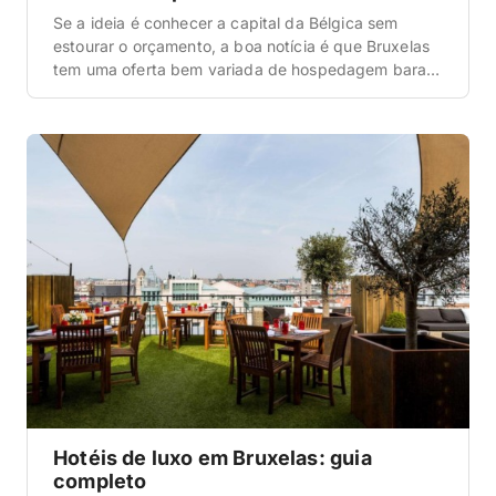
Se a ideia é conhecer a capital da Bélgica sem
estourar o orçamento, a boa notícia é que Bruxelas
tem uma oferta bem variada de hospedagem barata
— dá pra achar diária a partir de uns R$ 260 em
promoção e hotéis simpáticos na faixa dos R$ 450 a
R$ 700 em regiões bem práticas. […]
Hotéis de luxo em Bruxelas: guia
completo