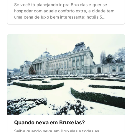
Se você tá planejando ir pra Bruxelas e quer se
hospedar com aquele conforto extra, a cidade tem
uma cena de luxo bem interessante: hotéis 5
estrelas clássicos pertinho da Grand Place,
endereços chiques na Avenue Louise e boutiques de
design em prédios históricos reformados. Tem
opção pra todo perfil — do viajante que quer […]
Quando neva em Bruxelas?
Saiba quando neva em Bruxelas e todas as