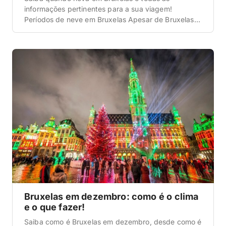
informações pertinentes para a sua viagem!
Períodos de neve em Bruxelas Apesar de Bruxelas
ser uma cidade europeia com invernos mais
intensos, a neve por lá não é tão frequente quanto
muitos imaginam. Ainda assim, é possível ver
paisagens cobertas de branco durante alguns dias
do ano, […]
Bruxelas em dezembro: como é o clima
e o que fazer!
Saiba como é Bruxelas em dezembro, desde como é