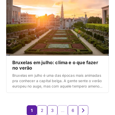
Quando a gente foi […]
Bruxelas em julho: clima e o que fazer
no verão
Bruxelas em julho é uma das épocas mais animadas
pra conhecer a capital belga. A gente sente o verão
europeu no auge, mas com aquele tempero ameno
que faz a cidade ser perfeita pra caminhar, sentar
em terraços e curtir eventos ao ar livre até tarde da
noite. Quando a gente foi pela primeira vez […]
1
2
3
…
6