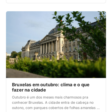
aproveitar a cidade num mês que tem cara de fim
de outono virando inverno: cinza, úmido, frio, mas
com aquele charme europeu de cafés aquecidos e
[…]
Bruxelas em outubro: clima e o que
fazer na cidade
Outubro é um dos meses mais charmosos pra
conhecer Bruxelas. A cidade entra de cabeça no
outono, com parques cobertos de folhas amarelas e