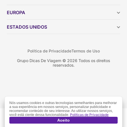
Argentina
EUROPA
Brasil
Chile
ESTADOS UNIDOS
Colômbia
Peru
Califórnia
Uruguai
Flórida
Política de Privacidade
Termos de Uso
Geórgia
Nova York
Grupo Dicas De Viagem © 2026 Todos os direitos
reservados.
Orlando
Nós usamos cookies e outras tecnologias semelhantes para melhorar
a sua experiência em nossos serviços, personalizar publicidade e
recomendar conteúdo de seu interesse. Ao utilizar nossos serviços,
Políticas de Privacidade
você está ciente dessa funcionalidade.
Aceito