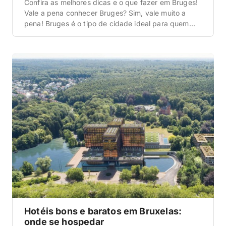
Confira as melhores dicas e o que fazer em Bruges!
Vale a pena conhecer Bruges? Sim, vale muito a
pena! Bruges é o tipo de cidade ideal para quem
gosta de caminhar sem pressa, observar os
detalhes e aproveitar tudo com calma. Organizada
e cheia de história, ela costuma aparecer nos
roteiros pela Bélgica como […]
Hotéis bons e baratos em Bruxelas:
onde se hospedar