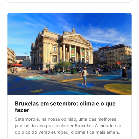
douradas, cafés cheios de gente tomando chocolate
quente e uma luz fotogênica que combina demais
com a arquitetura gótica da Grand Place. A gente
foi a Bruxelas justamente nessa época e […]
Bruxelas em setembro: clima e o que
fazer
Setembro é, na nossa opinião, uma das melhores
janelas do ano pra conhecer Bruxelas. A cidade sai
do pico do verão europeu, o clima fica mais ameno,
as filas diminuem e ainda rola uma série de eventos