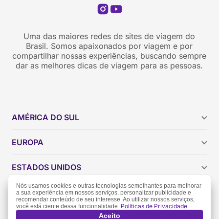
Uma das maiores redes de sites de viagem do
Brasil. Somos apaixonados por viagem e por
compartilhar nossas experiências, buscando sempre
dar as melhores dicas de viagem para as pessoas.
AMÉRICA DO SUL
Argentina
EUROPA
Brasil
Chile
ESTADOS UNIDOS
Colômbia
Peru
Califórnia
Nós usamos cookies e outras tecnologias semelhantes para melhorar
a sua experiência em nossos serviços, personalizar publicidade e
Uruguai
Flórida
recomendar conteúdo de seu interesse. Ao utilizar nossos serviços,
Políticas de Privacidade
você está ciente dessa funcionalidade.
Política de Privacidade
Termos de Uso
Geórgia
Aceito