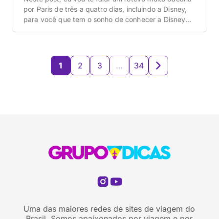
por Paris de três a quatro dias, incluindo a Disney,
para você que tem o sonho de conhecer a Disney
Paris, que é muito legal. A famosa Eurodisney vale a
pena, eu vou dar todas as dicas aqui e um roteirinho
bem bacana para você […]
1
2
3
…
34
Uma das maiores redes de sites de viagem do
Brasil. Somos apaixonados por viagem e por