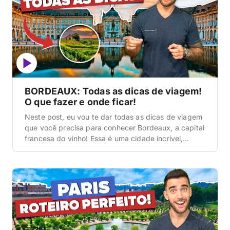
BORDEAUX: Todas as dicas de viagem!
O que fazer e onde ficar!
Neste post, eu vou te dar todas as dicas de viagem
que você precisa para conhecer Bordeaux, a capital
francesa do vinho! Essa é uma cidade incrível,
gente, linda demais e que, na minha opinião, é muito
parecida com Paris. Até um pouco mais limpinha,
organizada e o verdadeiro paraíso para quem gosta
de vinho, […]