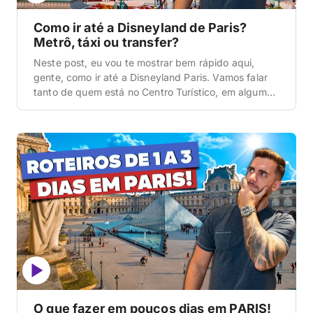
Como ir até a Disneyland de Paris?
Metrô, táxi ou transfer?
Neste post, eu vou te mostrar bem rápido aqui,
gente, como ir até a Disneyland Paris. Vamos falar
tanto de quem está no Centro Turístico, em algum
hotel hospedado (que é a maior parte das pessoas),
e também de quem chega no aeroporto e quer ir do
aeroporto direto para a Disney, pois tem, às […]
O que fazer em poucos dias em PARIS!