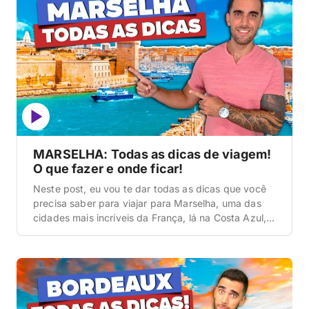
romântica do […]
MARSELHA: Todas as dicas de viagem!
O que fazer e onde ficar!
Neste post, eu vou te dar todas as dicas que você
precisa saber para viajar para Marselha, uma das
cidades mais incríveis da França, lá na Costa Azul, e
um dos lugares mais lindos do mundo! A gente vai
resumir tudo aqui para você: como chegar até lá,
onde ficar hospedado, qual é a melhor […]