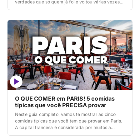
verdades que só quem já foi e voltou várias vezes
descobre na prática e que podem mudar totalmente
a sua experiência se você souber antes de
embarcar. A gente vai falar do tamanho real da
cidade, custos escondidos, segurança, […]
O QUE COMER em PARIS! 5 comidas
típicas que você PRECISA provar
Neste guia completo, vamos te mostrar as cinco
comidas típicas que você tem que provar em Paris.
A capital francesa é considerada por muitos a
melhor cidade gastronômica do mundo, com uma