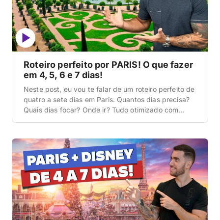
Roteiro perfeito por PARIS! O que fazer
em 4, 5, 6 e 7 dias!
Neste post, eu vou te falar de um roteiro perfeito de
quatro a sete dias em Paris. Quantos dias precisa?
Quais dias focar? Onde ir? Tudo otimizado com
cada região: um dia você conhece uma região aqui,
outro dia você vai para outra região e conhece
todos os pontos turísticos de lá, focando nas coisas
[…]