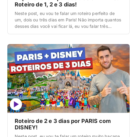
Roteiro de 1, 2 e 3 dias!
Neste post, eu vou te falar um roteiro perfeito de
um, dois ou três dias em Paris! Não importa quantos
desses dias você vai ficar lá, eu vou falar três
roteiros bem legais para você escolher: vai ficar só
um? Vou falar qual é o principal. Vai ficar dois?
Escolhe dois desses três. Vai ficar […]
Roteiro de 2 e 3 dias por PARIS com
DISNEY!
Neste post, eu vou te falar um roteiro muito bacana