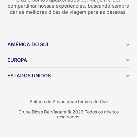
compartilhar nossas experiências, buscando sempre
dar as melhores dicas de viagem para as pessoas.
AMÉRICA DO SUL
Argentina
EUROPA
Brasil
Chile
ESTADOS UNIDOS
Colômbia
Peru
Califórnia
Uruguai
Flórida
Política de Privacidade
Termos de Uso
Geórgia
Nova York
Grupo Dicas De Viagem © 2026 Todos os direitos
reservados.
Orlando