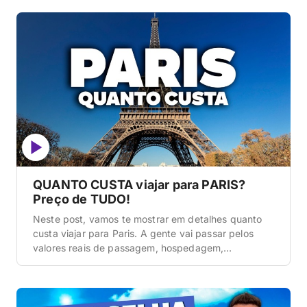
tradição que combina técnicas centenárias da alta
cozinha, bistrôs de bairro com receitas familiares,
padarias com séculos de tradição e a maior
densidade […]
QUANTO CUSTA viajar para PARIS?
Preço de TUDO!
Neste post, vamos te mostrar em detalhes quanto
custa viajar para Paris. A gente vai passar pelos
valores reais de passagem, hospedagem,
alimentação, transporte, atrações, compras e ainda
vai te dar três perfis de orçamento, do econômico
ao confortável. Vamos lá! Paris é a cidade mais
visitada do mundo e, provavelmente, a mais