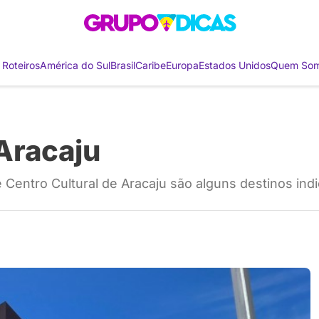
 Roteiros
América do Sul
Brasil
Caribe
Europa
Estados Unidos
Quem So
Aracaju
entro Cultural de Aracaju são alguns destinos indi