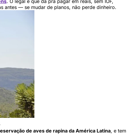
ens
. O legal é que dá pra pagar em reais, sem IOF,
ias antes — se mudar de planos, não perde dinheiro.
s
preservação de aves de rapina da América Latina
, e tem