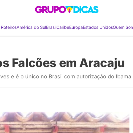
 Roteiros
América do Sul
Brasil
Caribe
Europa
Estados Unidos
Quem So
os Falcões em Aracaju
ves e é o único no Brasil com autorização do Ibama 