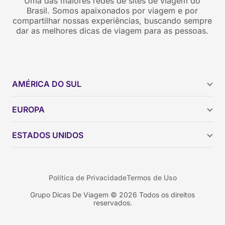
Uma das maiores redes de sites de viagem do
Brasil. Somos apaixonados por viagem e por
compartilhar nossas experiências, buscando sempre
dar as melhores dicas de viagem para as pessoas.
AMÉRICA DO SUL
Argentina
EUROPA
Brasil
Chile
ESTADOS UNIDOS
Colômbia
Peru
Califórnia
Uruguai
Flórida
Política de Privacidade
Termos de Uso
Geórgia
Nova York
Grupo Dicas De Viagem © 2026 Todos os direitos
reservados.
Orlando