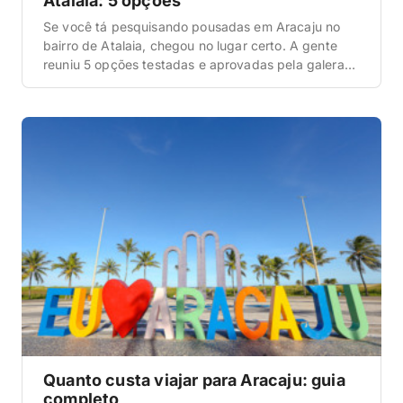
Atalaia: 5 opções
Se você tá pesquisando pousadas em Aracaju no
bairro de Atalaia, chegou no lugar certo. A gente
reuniu 5 opções testadas e aprovadas pela galera
que vai pra lá, com preço bom, estrutura completa e
localização privilegiada — pertinho da praia, da orla
e dos restaurantes de frente pro mar. Atalaia é, sem
dúvida, a […]
Quanto custa viajar para Aracaju: guia
completo