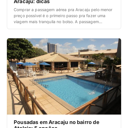
Aracaju: dicas
Comprar a passagem aérea pra Aracaju pelo menor
preço possível é o primeiro passo pra fazer uma
viagem mais tranquila no bolso. A passagem
costuma ser o item mais caro do orçamento, e
qualquer economia aqui sobra pra gastar em
passeio, restaurante e hotel melhor. Nesse guia, a
gente reuniu o passo a passo que […]
Pousadas em Aracaju no bairro de