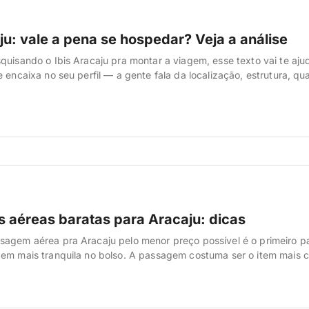
ju: vale a pena se hospedar? Veja a análise
quisando o Ibis Aracaju pra montar a viagem, esse texto vai te aju
e encaixa no seu perfil — a gente fala da localização, estrutura, qu
, sem enrolação. O Ibis é uma das redes mais conhecidas do Brasil
 entregar o básico bem feito […]
 aéreas baratas para Aracaju: dicas
agem aérea pra Aracaju pelo menor preço possível é o primeiro p
em mais tranquila no bolso. A passagem costuma ser o item mais 
ualquer economia aqui sobra pra gastar em passeio, restaurante e 
guia, a gente reuniu o passo a passo que […]