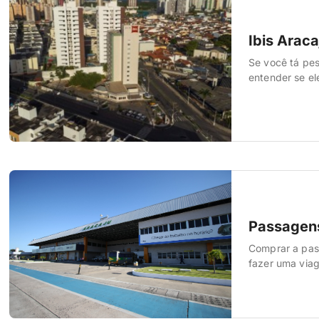
Ibis Araca
Se você tá pes
entender se el
faixa de preço
justamente por
Passagens
Comprar a pass
fazer uma viag
orçamento, e q
melhor. Nesse 