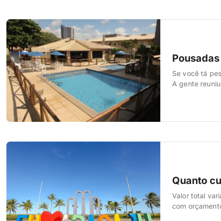
Pousadas 
Se você tá pes
A gente reuniu
estrutura comp
restaurantes d
Quanto cu
Valor total va
com orçamento 