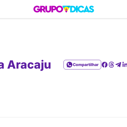
 Roteiros
América do Sul
Brasil
Caribe
Europa
Estados Unidos
Quem So
a Aracaju
Compartilhar