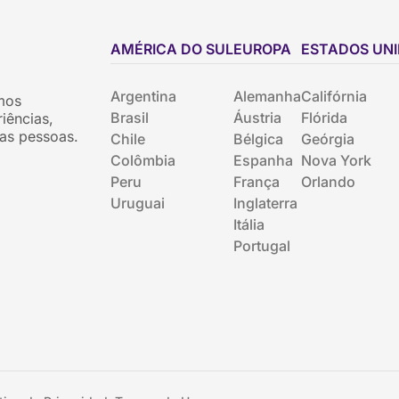
AMÉRICA DO SUL
EUROPA
ESTADOS UN
Argentina
Alemanha
Califórnia
mos
Brasil
Áustria
Flórida
iências,
as pessoas.
Chile
Bélgica
Geórgia
Colômbia
Espanha
Nova York
Peru
França
Orlando
Uruguai
Inglaterra
Itália
Portugal