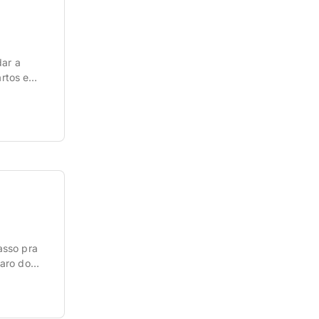
dar a
artos e
asso pra
caro do
hotel