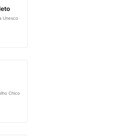
leto
la Unesco
elho Chico