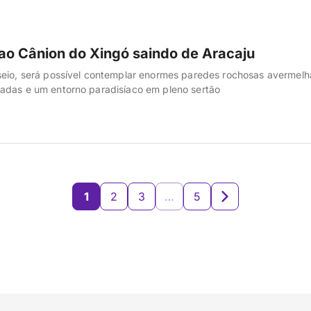
ao Cânion do Xingó saindo de Aracaju
seio, será possível contemplar enormes paredes rochosas avermelh
adas e um entorno paradisíaco em pleno sertão
1
2
3
…
5