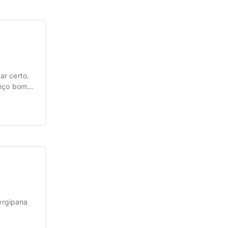
ar certo.
reço bom,
sergipana