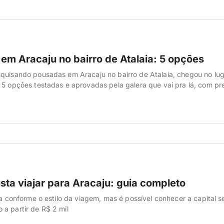
em Aracaju no bairro de Atalaia: 5 opções
quisando pousadas em Aracaju no bairro de Atalaia, chegou no lug
 5 opções testadas e aprovadas pela galera que vai pra lá, com p
leta e localização privilegiada — pertinho da praia, da orla e dos
e frente pro mar. Atalaia é, sem dúvida, a […]
sta viajar para Aracaju: guia completo
ria conforme o estilo da viagem, mas é possível conhecer a capital 
a partir de R$ 2 mil