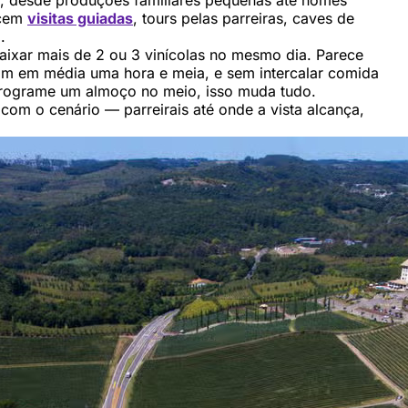
s, desde produções familiares pequenas até nomes
ecem
visitas guiadas
, tours pelas parreiras, caves de
.
aixar mais de 2 ou 3 vinícolas no mesmo dia. Parece
m em média uma hora e meia, e sem intercalar comida
 Programe um almoço no meio, isso muda tudo.
m o cenário — parreirais até onde a vista alcança,