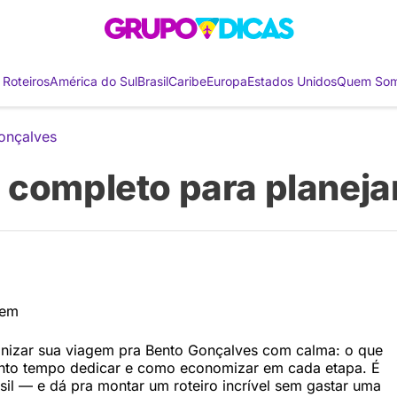
 Roteiros
América do Sul
Brasil
Caribe
Europa
Estados Unidos
Quem So
onçalves
 completo para planeja
ganizar sua viagem pra Bento Gonçalves com calma: o que
 quanto tempo dedicar e como economizar em cada etapa. É
sil — e dá pra montar um roteiro incrível sem gastar uma