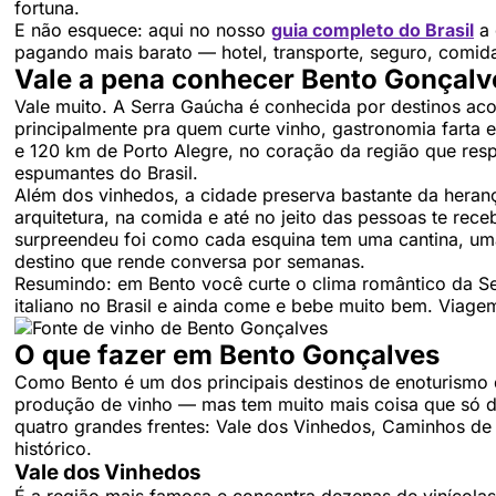
fortuna.
E não esquece: aqui no nosso
guia completo do Brasil
a 
pagando mais barato — hotel, transporte, seguro, comida
Vale a pena conhecer Bento Gonçalv
Vale muito. A Serra Gaúcha é conhecida por destinos ac
principalmente pra quem curte vinho, gastronomia farta e
e 120 km de Porto Alegre, no coração da região que res
espumantes do Brasil.
Além dos vinhedos, a cidade preserva bastante da herança
arquitetura, na comida e até no jeito das pessoas te rec
surpreendeu foi como cada esquina tem uma cantina, uma 
destino que rende conversa por semanas.
Resumindo: em Bento você curte o clima romântico da Se
italiano no Brasil e ainda come e bebe muito bem. Viagem
O que fazer em Bento Gonçalves
Como Bento é um dos principais destinos de enoturismo 
produção de vinho — mas tem muito mais coisa que só d
quatro grandes frentes: Vale dos Vinhedos, Caminhos de 
histórico.
Vale dos Vinhedos