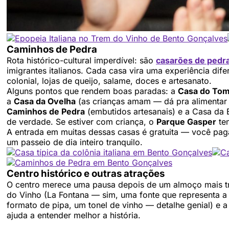
Caminhos de Pedra
Rota histórico-cultural imperdível: são
casarões de pedr
imigrantes italianos. Cada casa vira uma experiência dife
colonial, lojas de queijo, salame, doces e artesanato.
Alguns pontos que rendem boas paradas: a
Casa do Tom
a
Casa da Ovelha
(as crianças amam — dá pra alimentar 
Caminhos de Pedra
(embutidos artesanais) e a Casa da
de verdade. Se estiver com criança, o
Parque Gasper
tem
A entrada em muitas dessas casas é gratuita — você paga
um passeio de dia inteiro tranquilo.
Centro histórico e outras atrações
O centro merece uma pausa depois de um almoço mais tra
do Vinho (La Fontana — sim, uma fonte que representa a
formato de pipa, um tonel de vinho — detalhe genial) e
ajuda a entender melhor a história.