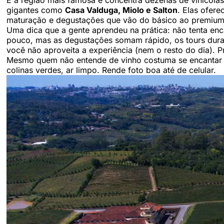
É a região mais famosa e concentra dezenas de vinícola
gigantes como
Casa Valduga, Miolo e Salton
. Elas ofer
maturação e degustações que vão do básico ao premium
Uma dica que a gente aprendeu na prática: não tenta enc
pouco, mas as degustações somam rápido, os tours dura
você não aproveita a experiência (nem o resto do dia).
Mesmo quem não entende de vinho costuma se encantar co
colinas verdes, ar limpo. Rende foto boa até de celular.