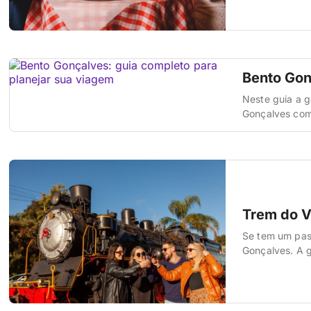
acolhedor de 
Bento Gon
Neste guia a g
Gonçalves com c
tempo dedicar
gente já fez n
Trem do V
Se tem um pas
Gonçalves. A g
quanto custa, 
cometer). E nã