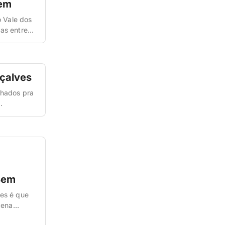
gem
o Vale dos
as entre
ma.
çalves
chados pra
rantes que
Bem
ves é que
cena
a