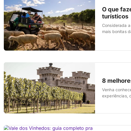
O que faz
turísticos
Considerada a 
mais bonitas d
valem a pena s
E não deixe de
8 melhore
Venha conhecer
experiências,
Vinhedos? O Va
dezenas de vi
famosas […]