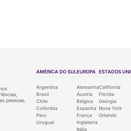
AMÉRICA DO SUL
EUROPA
ESTADOS UN
Argentina
Alemanha
Califórnia
mos
Brasil
Áustria
Flórida
iências,
as pessoas.
Chile
Bélgica
Geórgia
Colômbia
Espanha
Nova York
Peru
França
Orlando
Uruguai
Inglaterra
Itália