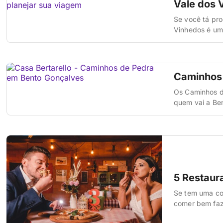
Vale dos 
Se você tá pro
Vinhedos é um
colinas, gastro
Quando a gente
Caminhos 
Os Caminhos d
quem vai a Ben
centenárias de
servem a comid
5 Restaur
Se tem uma co
comer bem faz 
gastronômica q