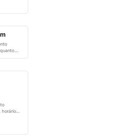
em
ento
, quanto
sas que a
to
 horários,
 precisa