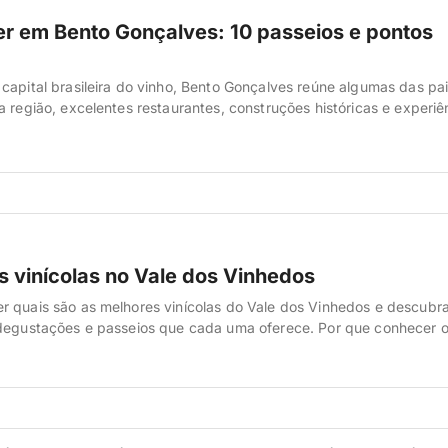
er em Bento Gonçalves: 10 passeios e pontos
capital brasileira do vinho, Bento Gonçalves reúne algumas das pa
a região, excelentes restaurantes, construções históricas e experiê
erem vividas. Veja o que fazer na cidade e quais são os melhores 
 conferir o nosso guia completo do Brasil. É um guia atualizado, co
s vinícolas no Vale dos Vinhedos
 quais são as melhores vinícolas do Vale dos Vinhedos e descubr
 degustações e passeios que cada uma oferece. Por que conhecer o
le dos Vinhedos é o principal polo do enoturismo no Brasil, reunin
nícolas, desde pequenas produções familiares até algumas das ma