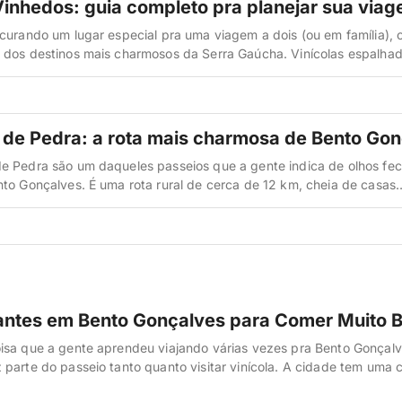
Vinhedos: guia completo pra planejar sua via
curando um lugar especial pra uma viagem a dois (ou em família), 
 dos destinos mais charmosos da Serra Gaúcha. Vinícolas espalhad
nomia italiana de respeito e aquele clima de interior que a gente a
 foi pela primeira vez, o que mais […]
de Pedra: a rota mais charmosa de Bento Gon
e Pedra são um daqueles passeios que a gente indica de olhos fe
to Gonçalves. É uma rota rural de cerca de 12 km, cheia de casas
 pedra e madeira, cantinas familiares, vinícolas artesanais e restau
a italiana mais raiz da Serra Gaúcha. Quando […]
antes em Bento Gonçalves para Comer Muito 
isa que a gente aprendeu viajando várias vezes pra Bento Gonçal
parte do passeio tanto quanto visitar vinícola. A cidade tem uma 
ue mistura tradição italiana, cozinha contemporânea e aquele clim