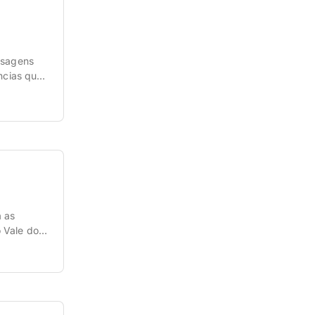
isagens
ncias que
passeios.
m […]
a as
 Vale dos
do
rcas mais