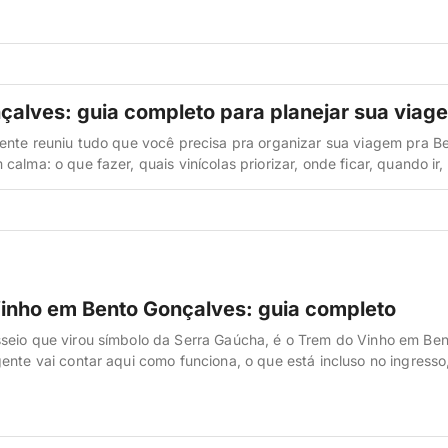
casa de nonna — e a gente separou 5 restaurantes em Bento […]
çalves: guia completo para planejar sua viag
ente reuniu tudo que você precisa pra organizar sua viagem pra B
alma: o que fazer, quais vinícolas priorizar, onde ficar, quando ir
 e como economizar em cada etapa. É uma das viagens mais gosto
o Brasil — e dá pra montar […]
inho em Bento Gonçalves: guia completo
seio que virou símbolo da Serra Gaúcha, é o Trem do Vinho em Ben
ente vai contar aqui como funciona, o que está incluso no ingresso,
quando ir e os erros que a maioria dos turistas comete (e você não
o esquece: aqui no […]