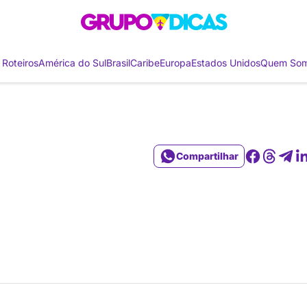
 Roteiros
América do Sul
Brasil
Caribe
Europa
Estados Unidos
Quem So
Compartilhar