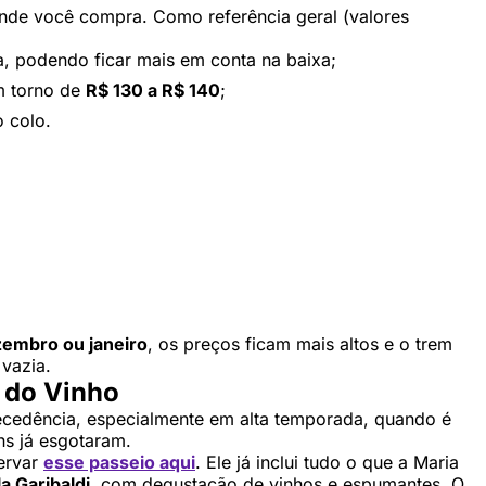
nde você compra. Como referência geral (valores
, podendo ficar mais em conta na baixa;
m torno de
R$ 130 a R$ 140
;
 colo.
zembro ou janeiro
, os preços ficam mais altos e o trem
 vazia.
 do Vinho
cedência, especialmente em alta temporada, quando é
ns já esgotaram.
servar
esse passeio aqui
. Ele já inclui tudo o que a Maria
la Garibaldi
, com degustação de vinhos e espumantes. O