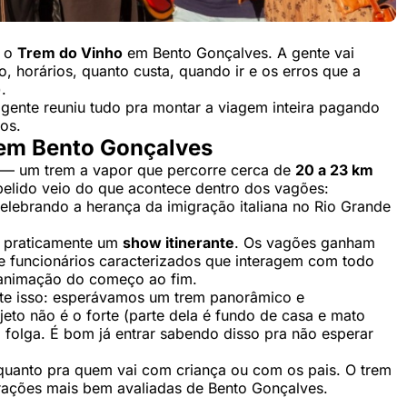
é o
Trem do Vinho
em Bento Gonçalves. A gente vai
o, horários, quanto custa, quando ir e os erros que a
.
gente reuniu tudo pra montar a viagem inteira pagando
os.
 em Bento Gonçalves
— um trem a vapor que percorre cerca de
20 a 23 km
pelido veio do que acontece dentro dos vagões:
elebrando a herança da imigração italiana no Rio Grande
é praticamente um
show itinerante
. Os vagões ganham
o e funcionários caracterizados que interagem com todo
a animação do começo ao fim.
nte isso: esperávamos um trem panorâmico e
eto não é o forte (parte dela é fundo de casa e mato
olga. É bom já entrar sabendo disso pra não esperar
 quanto pra quem vai com criança ou com os pais. O trem
rações mais bem avaliadas de Bento Gonçalves.