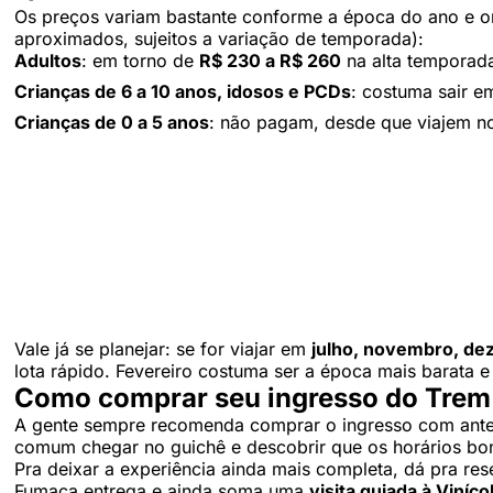
Os preços variam bastante conforme a época do ano e o
aproximados, sujeitos a variação de temporada):
Adultos
: em torno de
R$ 230 a R$ 260
na alta temporada
Crianças de 6 a 10 anos, idosos e PCDs
: costuma sair e
Crianças de 0 a 5 anos
: não pagam, desde que viajem no
Vale já se planejar: se for viajar em
julho, novembro, de
lota rápido. Fevereiro costuma ser a época mais barata e
Como comprar seu ingresso do Trem
A gente sempre recomenda comprar o ingresso com ante
comum chegar no guichê e descobrir que os horários bo
Pra deixar a experiência ainda mais completa, dá pra re
Fumaça entrega e ainda soma uma
visita guiada à Viníco