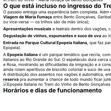
O que está incluso no ingresso do T
O passeio entrega uma experiência bem completa. Além da
Viagem de Maria Fumaça
entre Bento Gonçalves, Garibald
ou vice-versa — os trilhos são de mão única);
Apresentações musicais
e teatrais dentro dos vagões, c
Degustação de vinhos, espumantes e suco de uva
ao lo
Entrada no Parque Cultural Epopeia Italiana
, que faz pa
Epopeia).
A
Epopeia Italiana
é um parque temático que recria, com 
italianos ao Rio Grande do Sul. O espetáculo dura cerca
e Rosa, mostrando as dificuldades da imigração e a const
ainda rolam aperitivos de biscoito colonial e suco de uva
A distribuição dos assentos nos vagões é automática, en
reserva
pra aumentar a chance de todo mundo ficar junt
Horários e dias de funcionamento