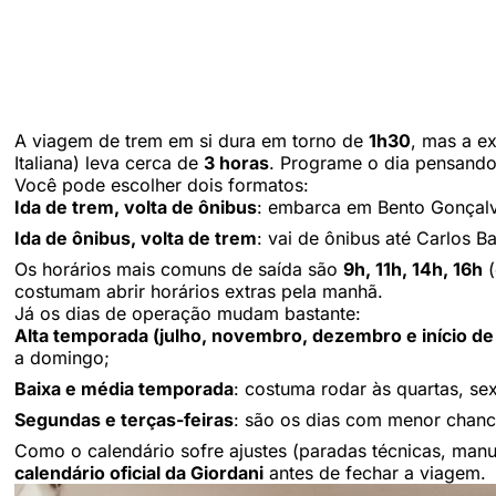
A viagem de trem em si dura em torno de
1h30
, mas a e
Italiana) leva cerca de
3 horas
. Programe o dia pensand
Você pode escolher dois formatos:
Ida de trem, volta de ônibus
: embarca em Bento Gonçalve
Ida de ônibus, volta de trem
: vai de ônibus até Carlos 
Os horários mais comuns de saída são
9h, 11h, 14h, 16h
(
costumam abrir horários extras pela manhã.
Já os dias de operação mudam bastante:
Alta temporada (julho, novembro, dezembro e início de 
a domingo;
Baixa e média temporada
: costuma rodar às quartas, se
Segundas e terças-feiras
: são os dias com menor chanc
Como o calendário sofre ajustes (paradas técnicas, manu
calendário oficial da Giordani
antes de fechar a viagem.