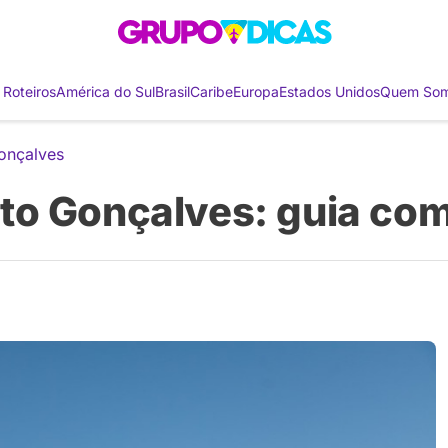
 Roteiros
América do Sul
Brasil
Caribe
Europa
Estados Unidos
Quem So
onçalves
to Gonçalves: guia co