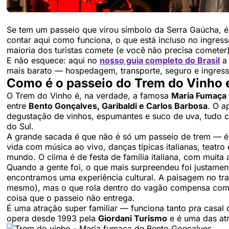
Se tem um passeio que virou símbolo da Serra Gaúcha, 
contar aqui como funciona, o que está incluso no ingress
maioria dos turistas comete (e você não precisa cometer)
E não esquece: aqui no
nosso guia completo do Brasil
a 
mais barato — hospedagem, transporte, seguro e ingress
Como é o passeio do Trem do Vinho
O Trem do Vinho é, na verdade, a famosa
Maria Fumaça
entre
Bento Gonçalves, Garibaldi e Carlos Barbosa
. O a
degustação de vinhos, espumantes e suco de uva, tudo c
do Sul.
A grande sacada é que não é só um passeio de trem — 
vida com música ao vivo, danças típicas italianas, teatr
mundo. O clima é de festa de família italiana, com muit
Quando a gente foi, o que mais surpreendeu foi justame
encontramos uma experiência cultural. A paisagem no traj
mesmo), mas o que rola dentro do vagão compensa com f
coisa que o passeio não entrega.
É uma atração super familiar — funciona tanto pra casal
opera desde 1993 pela
Giordani Turismo
e é uma das at