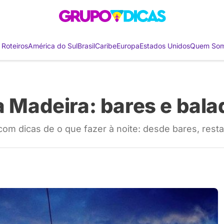
 Roteiros
América do Sul
Brasil
Caribe
Europa
Estados Unidos
Quem So
a Madeira: bares e bal
com dicas de o que fazer à noite: desde bares, rest