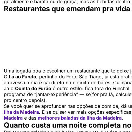
geralmente é barata ou de graça, mas as bebidas dentr
Restaurantes que emendam pra vida
Uma jogada boa é escolher um restaurante que te deixe j
O
Lá ao Fundo
, pertinho do Forte São Tiago, já está pra
atravessa a rua e cai direto no circuito de bares. Culinár
Já o
Quinta do Furão
é outro estilo: fica fora do Funch
programa de “jantar-experiência” — se for pra lá, calcule
pro centro depois).
Se você quer se aprofundar nas opções de comida, dá u
Ilha da Madeira
. E se quiser ver mais opções específica
Madeira
e das
melhores baladas da Ilha da Madeira
.
Quanto custa uma noite completa no