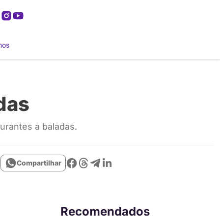
mos
adas
aurantes a baladas.
Compartilhar
Recomendados