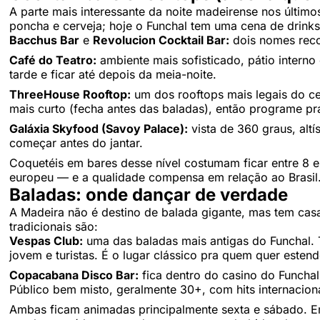
A parte mais interessante da noite madeirense nos últimos
poncha e cerveja; hoje o Funchal tem uma cena de drinks
Bacchus Bar
e
Revolucion Cocktail Bar:
dois nomes reco
Café do Teatro:
ambiente mais sofisticado, pátio intern
tarde e ficar até depois da meia-noite.
ThreeHouse Rooftop:
um dos rooftops mais legais do ce
mais curto (fecha antes das baladas), então programe pra
Galáxia Skyfood (Savoy Palace):
vista de 360 graus, altí
começar antes do jantar.
Coquetéis em bares desse nível costumam ficar entre 8 e
europeu — e a qualidade compensa em relação ao Brasil
Baladas: onde dançar de verdade
A Madeira não é destino de balada gigante, mas tem cas
tradicionais são:
Vespas Club:
uma das baladas mais antigas do Funchal. T
jovem e turistas. É o lugar clássico pra quem quer estend
Copacabana Disco Bar:
fica dentro do casino do Funchal
Público bem misto, geralmente 30+, com hits internacionai
Ambas ficam animadas principalmente sexta e sábado. E