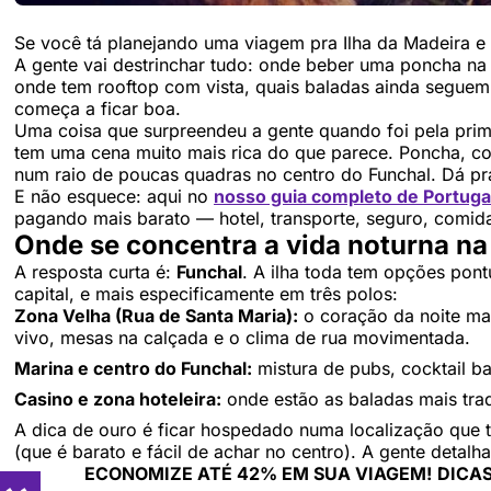
Se você tá planejando uma viagem pra Ilha da Madeira e 
A gente vai destrinchar tudo: onde beber uma poncha na
onde tem rooftop com vista, quais baladas ainda seguem 
começa a ficar boa.
Uma coisa que surpreendeu a gente quando foi pela prim
tem uma cena muito mais rica do que parece. Poncha, co
num raio de poucas quadras no centro do Funchal. Dá pra
E não esquece: aqui no
nosso guia completo de Portuga
pagando mais barato — hotel, transporte, seguro, comida
Onde se concentra a vida noturna na
A resposta curta é:
Funchal
. A ilha toda tem opções pont
capital, e mais especificamente em três polos:
Zona Velha (Rua de Santa Maria):
o coração da noite ma
vivo, mesas na calçada e o clima de rua movimentada.
Marina e centro do Funchal:
mistura de pubs, cocktail ba
Casino e zona hoteleira:
onde estão as baladas mais tradi
A dica de ouro é ficar hospedado numa localização que te
(que é barato e fácil de achar no centro). A gente detalha
ECONOMIZE ATÉ 42% EM SUA VIAGEM!
DICAS