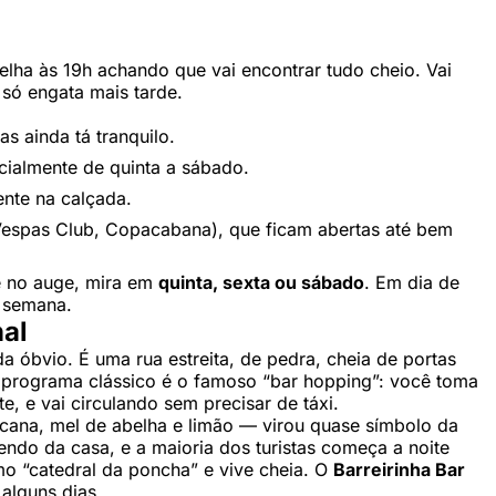
Velha às 19h achando que vai encontrar tudo cheio. Vai
 só engata mais tarde.
s ainda tá tranquilo.
ialmente de quinta a sábado.
ente na calçada.
Vespas Club, Copacabana), que ficam abertas até bem
e no auge, mira em
quinta, sexta ou sábado
. Em dia de
 semana.
hal
da óbvio. É uma rua estreita, de pedra, cheia de portas
 O programa clássico é o famoso “bar hopping”: você toma
e, e vai circulando sem precisar de táxi.
 cana, mel de abelha e limão — virou quase símbolo da
ndo da casa, e a maioria dos turistas começa a noite
o “catedral da poncha” e vive cheia. O
Barreirinha Bar
alguns dias.