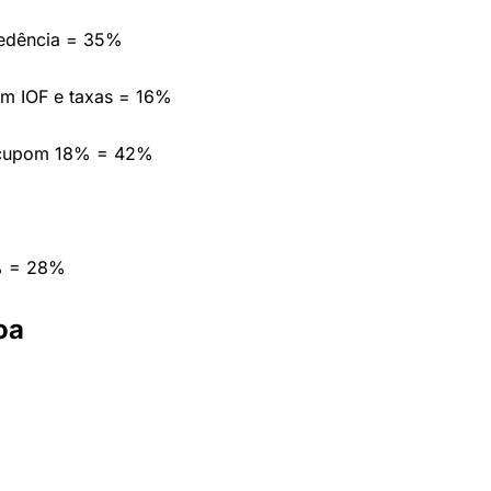
cedência = 35%
em IOF e taxas = 16%
 cupom 18% = 42%
% = 28%
oa