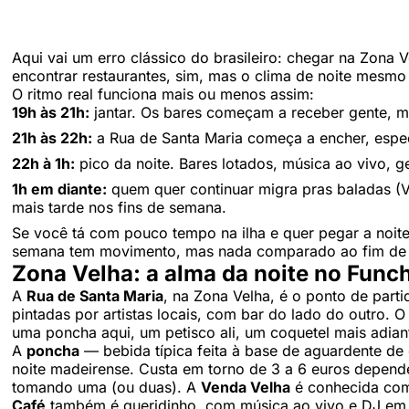
Aqui vai um erro clássico do brasileiro: chegar na Zona 
encontrar restaurantes, sim, mas o clima de noite mesmo
O ritmo real funciona mais ou menos assim:
19h às 21h:
jantar. Os bares começam a receber gente, ma
21h às 22h:
a Rua de Santa Maria começa a encher, espec
22h à 1h:
pico da noite. Bares lotados, música ao vivo, g
1h em diante:
quem quer continuar migra pras baladas (
mais tarde nos fins de semana.
Se você tá com pouco tempo na ilha e quer pegar a noit
semana tem movimento, mas nada comparado ao fim de
Zona Velha: a alma da noite no Func
A
Rua de Santa Maria
, na Zona Velha, é o ponto de parti
pintadas por artistas locais, com bar do lado do outro.
uma poncha aqui, um petisco ali, um coquetel mais adiant
A
poncha
— bebida típica feita à base de aguardente de
noite madeirense. Custa em torno de 3 a 6 euros depende
tomando uma (ou duas). A
Venda Velha
é conhecida com
Café
também é queridinho, com música ao vivo e DJ em 