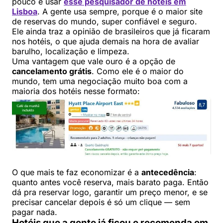
pouco é usar
esse pesquisador de hotéis em
Lisboa
. A gente usa sempre, porque é o maior site
de reservas do mundo, super confiável e seguro.
Ele ainda traz a opinião de brasileiros que já ficaram
nos hotéis, o que ajuda demais na hora de avaliar
barulho, localização e limpeza.
Uma vantagem que vale ouro é a opção de
cancelamento grátis
. Como ele é o maior do
mundo, tem uma negociação muito boa com a
maioria dos hotéis nesse formato:
O que mais te faz economizar é a
antecedência
:
quanto antes você reserva, mais barato paga. Então
dá pra reservar logo, garantir um preço menor, e se
precisar cancelar depois é só um clique — sem
pagar nada.
Hotéis que a gente já ficou e recomenda em