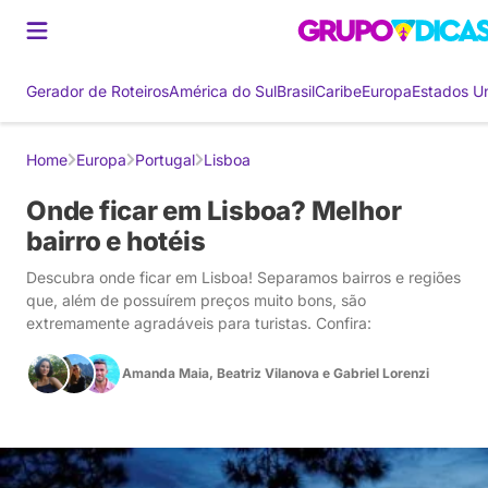
Gerador de Roteiros
América do Sul
Brasil
Caribe
Europa
Estados U
Home
Europa
Portugal
Lisboa
Onde ficar em Lisboa? Melhor
bairro e hotéis
Descubra onde ficar em Lisboa! Separamos bairros e regiões
que, além de possuírem preços muito bons, são
extremamente agradáveis para turistas. Confira:
Amanda Maia
,
Beatriz Vilanova
e
Gabriel Lorenzi