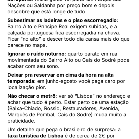
Nações ou Saldanha por preço bom e depois
descobre que está longe de tudo.
Subestimar as ladeiras e o piso escorregadio
:
Bairro Alto e Príncipe Real exigem subidas, e a
calçada portuguesa fica escorregadia na chuva.
Ficar “no alto” e descer todo dia cansa mais do que
parece no mapa.
Ignorar o ruído noturno
: quarto barato em rua
movimentada do Bairro Alto ou Cais do Sodré pode
acabar com seu sono.
Deixar pra reservar em cima da hora na alta
temporada
: em junho-agosto você paga caro por
localização pior.
Não checar o metrô
: ver só “Lisboa” no endereço e
achar que tudo é perto. Estar perto de uma estação
(Baixa-Chiado, Rossio, Restauradores, Avenida,
Marquês de Pombal, Cais do Sodré) muda muito a
praticidade.
Um detalhe que pega o brasileiro de surpresa: a
taxa turística de Lisboa
é de cerca de 2€ por