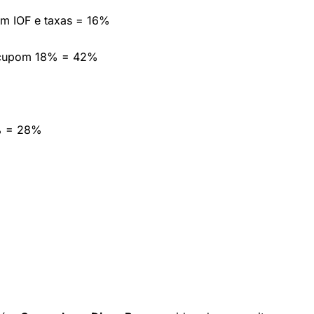
em IOF e taxas = 16%
 cupom 18% = 42%
% = 28%