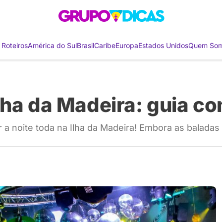
 Roteiros
América do Sul
Brasil
Caribe
Europa
Estados Unidos
Quem So
lha da Madeira: guia c
a noite toda na Ilha da Madeira! Embora as baladas n