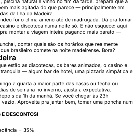
 piscina natural e vinho no fim da tarde, prepara que a
a bem mais agitada do que parece — principalmente em
das da Ilha da Madeira.
eendeu foi o clima ameno até de madrugada. Dá pra tomar
casino e discoteca numa noite só. E não esquece: aqui
 pra montar a viagem inteira pagando mais barato —
unchal, contar quais são os horários que realmente
que brasileiro comete na noite madeirense. Bora?
deira
 que estão as discotecas, os bares animados, o casino e
tranquila — algum bar de hotel, uma pizzaria simpática e
ingo a quarta a maior parte das casas ou fecha ou
ias de semana no inverno, ajusta a expectativa.
 depois da 1h da manhã. Se você chegar às 23h
te vazio. Aproveita pra jantar bem, tomar uma poncha num
 E DESCONTOS!
cedência = 35%