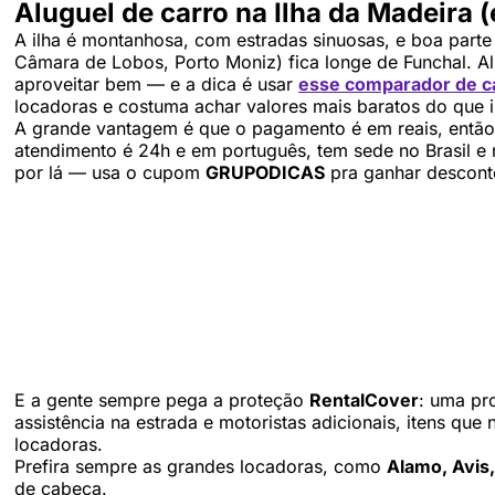
Aluguel de carro na Ilha da Madeira
A ilha é montanhosa, com estradas sinuosas, e boa parte 
Câmara de Lobos, Porto Moniz) fica longe de Funchal. Al
aproveitar bem — e a dica é usar
esse comparador de c
locadoras e costuma achar valores mais baratos do que ir
A grande vantagem é que o pagamento é em reais, então
atendimento é 24h e em português, tem sede no Brasil e
por lá — usa o cupom
GRUPODICAS
pra ganhar desconto
E a gente sempre pega a proteção
RentalCover
: uma pr
assistência na estrada e motoristas adicionais, itens qu
locadoras.
Prefira sempre as grandes locadoras, como
Alamo, Avis,
de cabeça.