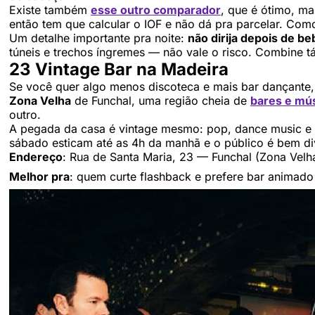
Existe também
esse outro comparador
, que é ótimo, m
então tem que calcular o IOF e não dá pra parcelar. Com
Um detalhe importante pra noite:
não dirija depois de be
túneis e trechos íngremes — não vale o risco. Combine táx
23 Vintage Bar na Madeira
Se você quer algo menos discoteca e mais bar dançante
Zona Velha
de Funchal, uma região cheia de
bares e mú
outro.
A pegada da casa é vintage mesmo: pop, dance music e h
sábado esticam até as 4h da manhã e o público é bem di
Endereço
: Rua de Santa Maria, 23 — Funchal (Zona Velh
Melhor pra
: quem curte flashback e prefere bar animado