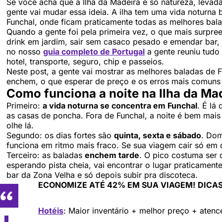
Se você acha que a Ilha da Madeira é só natureza, levada,
gente vai mudar essa ideia. A ilha tem uma vida noturn
Funchal, onde ficam praticamente todas as melhores bala
Quando a gente foi pela primeira vez, o que mais surpr
drink em jardim, sair sem casaco pesado e emendar bar, 
no nosso
guia completo de Portugal
a gente reuniu tudo
hotel, transporte, seguro, chip e passeios.
Neste post, a gente vai mostrar as melhores baladas de F
enchem, o que esperar de preço e os erros mais comuns 
Como funciona a noite na Ilha da Ma
Primeiro:
a vida noturna se concentra em Funchal
. É lá
as casas de poncha. Fora de Funchal, a noite é bem mais 
olhe lá.
Segundo: os dias fortes são
quinta, sexta e sábado
. Dom
funciona em ritmo mais fraco. Se sua viagem cair só em d
Terceiro: as baladas
enchem tarde
. O pico costuma ser
esperando pista cheia, vai encontrar o lugar praticamen
bar da Zona Velha e só depois subir pra discoteca.
ECONOMIZE ATÉ 42% EM SUA VIAGEM!
DICAS
Hotéis
: Maior inventário + melhor preço + aten