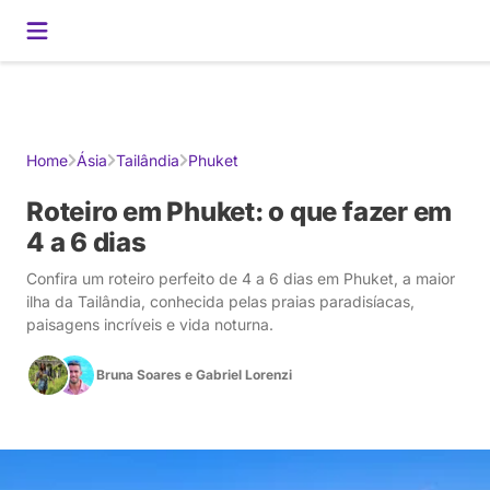
Gerador de Roteiros
América do Sul
Brasil
Caribe
Europa
Estados U
Home
Ásia
Tailândia
Phuket
Roteiro em Phuket: o que fazer em
4 a 6 dias
Confira um roteiro perfeito de 4 a 6 dias em Phuket, a maior
ilha da Tailândia, conhecida pelas praias paradisíacas,
paisagens incríveis e vida noturna.
Bruna Soares
e
Gabriel Lorenzi