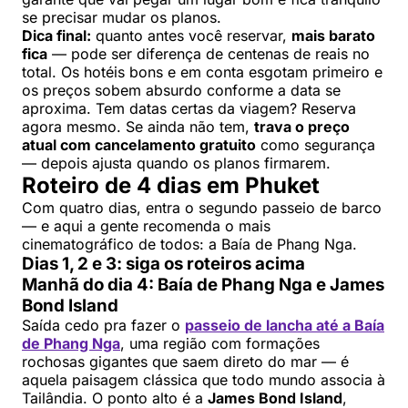
se precisar mudar os planos.
Dica final:
quanto antes você reservar,
mais barato
fica
— pode ser diferença de centenas de reais no
total. Os hotéis bons e em conta esgotam primeiro e
os preços sobem absurdo conforme a data se
aproxima. Tem datas certas da viagem? Reserva
agora mesmo. Se ainda não tem,
trava o preço
atual com cancelamento gratuito
como segurança
— depois ajusta quando os planos firmarem.
Roteiro de 4 dias em Phuket
Com quatro dias, entra o segundo passeio de barco
— e aqui a gente recomenda o mais
cinematográfico de todos: a Baía de Phang Nga.
Dias 1, 2 e 3: siga os roteiros acima
Manhã do dia 4: Baía de Phang Nga e James
Bond Island
Saída cedo pra fazer o
passeio de lancha até a Baía
de Phang Nga
, uma região com formações
rochosas gigantes que saem direto do mar — é
aquela paisagem clássica que todo mundo associa à
Tailândia. O ponto alto é a
James Bond Island
,