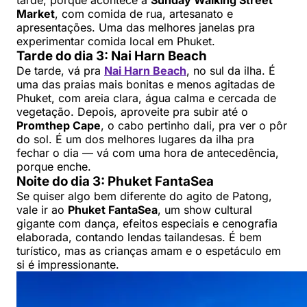
Market
, com comida de rua, artesanato e
apresentações. Uma das melhores janelas pra
experimentar comida local em Phuket.
Tarde do dia 3: Nai Harn Beach
De tarde, vá pra
Nai Harn Beach
, no sul da ilha. É
uma das praias mais bonitas e menos agitadas de
Phuket, com areia clara, água calma e cercada de
vegetação. Depois, aproveite pra subir até o
Promthep Cape
, o cabo pertinho dali, pra ver o pôr
do sol. É um dos melhores lugares da ilha pra
fechar o dia — vá com uma hora de antecedência,
porque enche.
Noite do dia 3: Phuket FantaSea
Se quiser algo bem diferente do agito de Patong,
vale ir ao
Phuket FantaSea
, um show cultural
gigante com dança, efeitos especiais e cenografia
elaborada, contando lendas tailandesas. É bem
turístico, mas as crianças amam e o espetáculo em
si é impressionante.