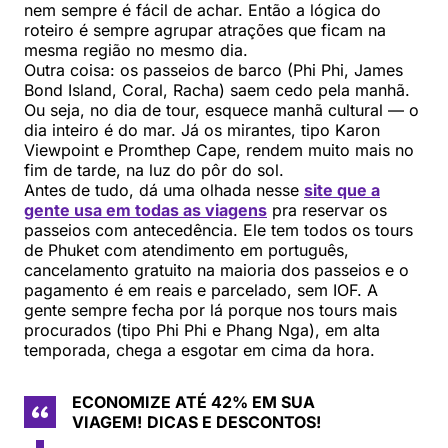
nem sempre é fácil de achar. Então a lógica do
roteiro é sempre agrupar atrações que ficam na
mesma região no mesmo dia.
Outra coisa: os passeios de barco (Phi Phi, James
Bond Island, Coral, Racha) saem cedo pela manhã.
Ou seja, no dia de tour, esquece manhã cultural — o
dia inteiro é do mar. Já os mirantes, tipo Karon
Viewpoint e Promthep Cape, rendem muito mais no
fim de tarde, na luz do pôr do sol.
Antes de tudo, dá uma olhada nesse
site que a
gente usa em todas as viagens
pra reservar os
passeios com antecedência. Ele tem todos os tours
de Phuket com atendimento em português,
cancelamento gratuito na maioria dos passeios e o
pagamento é em reais e parcelado, sem IOF. A
gente sempre fecha por lá porque nos tours mais
procurados (tipo Phi Phi e Phang Nga), em alta
temporada, chega a esgotar em cima da hora.
ECONOMIZE ATÉ 42% EM SUA
VIAGEM!
DICAS E DESCONTOS!