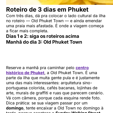
Roteiro de 3 dias em Phuket
Com três dias, dá pra colocar o lado cultural da ilha
no roteiro — Old Phuket Town — e ainda emendar
uma praia mais afastada. É onde a viagem começa
a ficar mais completa.
Dias 1 e 2: siga os roteiros acima
Manhã do dia 3: Old Phuket Town
Reserve a manhã pra caminhar pelo
centro
histórico de Phuket
, a Old Phuket Town. É uma
parte da ilha que muita gente pula e é justamente
uma das mais interessantes: arquitetura sino-
portuguesa colorida, cafés bacanas, lojinhas de
arte, murais de graffiti e ruas que parecem cenário.
Vá com câmera, porque cada esquina rende foto.
Dica prática: se sua viagem passar por um
domingo
, tente encaixar a Old Town no domingo à
tarde, porque acontece a
Sunday Walking Street