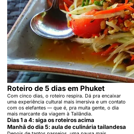
Roteiro de 5 dias em Phuket
Com cinco dias, o roteiro respira. Dá pra encaixar
uma experiência cultural mais imersiva e um contato
com os elefantes — que é, pra muita gente, o dia
mais marcante da viagem à Tailândia.
Dias 1 a 4: siga os roteiros acima
Manhã do dia 5: aula de culinária tailandesa
Depois de tantos passeios, uma pausa mais