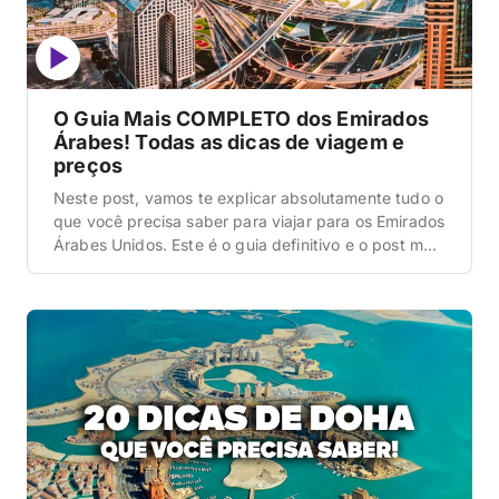
O Guia Mais COMPLETO dos Emirados
Árabes! Todas as dicas de viagem e
preços
Neste post, vamos te explicar absolutamente tudo o
que você precisa saber para viajar para os Emirados
Árabes Unidos. Este é o guia definitivo e o post mais
completo que você vai ler hoje sobre esse destino,
cobrindo a logística complexa de um país
construído sobre as areias do deserto, focando
principalmente nas duas joias […]