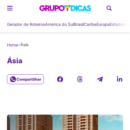
Gerador de Roteiros
América do Sul
Brasil
Caribe
Europa
Estados U
Ásia
Home
Ásia
Compartilhar