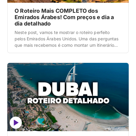
O Roteiro Mais COMPLETO dos
Emirados Árabes! Com preços e dia a
dia detalhado
Neste post, vamos te mostrar o roteiro perfeito
pelos Emirados Árabes Unidos. Uma das perguntas
que mais recebemos é como montar um itinerário
lógico que combine o futurismo de Dubai, a riqueza
cultural de Abu Dhabi e a experiência mágica de
dormir no meio das dunas gigantes do deserto de
Liwa. Para fazer esta viagem […]