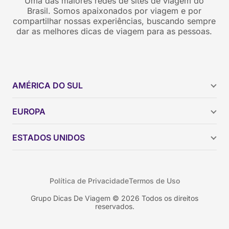
Uma das maiores redes de sites de viagem do
Brasil. Somos apaixonados por viagem e por
compartilhar nossas experiências, buscando sempre
dar as melhores dicas de viagem para as pessoas.
AMÉRICA DO SUL
Argentina
EUROPA
Brasil
Chile
ESTADOS UNIDOS
Colômbia
Peru
Califórnia
Uruguai
Flórida
Política de Privacidade
Termos de Uso
Geórgia
Nova York
Grupo Dicas De Viagem © 2026 Todos os direitos
reservados.
Orlando