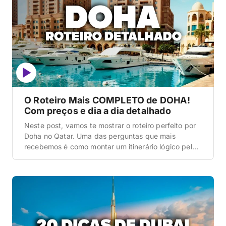
O Roteiro Mais COMPLETO de DOHA!
Com preços e dia a dia detalhado
Neste post, vamos te mostrar o roteiro perfeito por
Doha no Qatar. Uma das perguntas que mais
recebemos é como montar um itinerário lógico pela
joia do Oriente Médio, que muitas vezes é utilizada
apenas como uma conexão rápida de aeroporto, o
que é um desperdício. Doha é uma cidade futurista,
onde o metrô tem […]