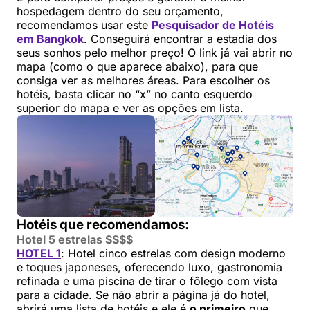
hospedagem dentro do seu orçamento,
recomendamos usar este
Pesquisador de Hotéis
em Bangkok
. Conseguirá encontrar a estadia dos
seus sonhos pelo melhor preço! O link já vai abrir no
mapa (como o que aparece abaixo), para que
consiga ver as melhores áreas. Para escolher os
hotéis, basta clicar no “x” no canto esquerdo
superior do mapa e ver as opções em lista.
Hotéis que recomendamos:
Hotel 5 estrelas $$$$
HOTEL 1
: Hotel cinco estrelas com design moderno
e toques japoneses, oferecendo luxo, gastronomia
refinada e uma piscina de tirar o fôlego com vista
para a cidade. Se não abrir a página já do hotel,
abrirá uma lista de hotéis e ele é
o primeiro
que