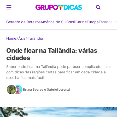
Gerador de Roteiros
América do Sul
Brasil
Caribe
Europa
Estados U
Home
Ásia
Tailândia
Onde ficar na Tailândia: várias
cidades
Saber onde ficar na Tailândia pode parecer complicado, mas
com dicas das regiões certas para ficar em cada cidade a
escolha fica mais fácil!
Bruna Soares
e
Gabriel Lorenzi