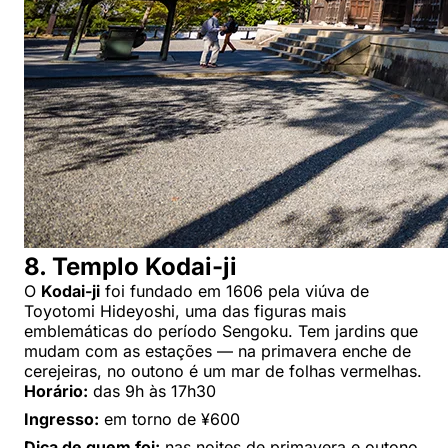
8. Templo Kodai-ji
O
Kodai-ji
foi fundado em 1606 pela viúva de
Toyotomi Hideyoshi, uma das figuras mais
emblemáticas do período Sengoku. Tem jardins que
mudam com as estações — na primavera enche de
cerejeiras, no outono é um mar de folhas vermelhas.
Horário:
das 9h às 17h30
Ingresso:
em torno de ¥600
Dica de quem foi:
nas noites de primavera e outono,