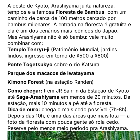
A oeste de Kyoto, Arashiyama junta natureza,
templos e a famosa
Floresta de Bambus
, com um
caminho de cerca de 100 metros cercado por
bambus milenares. A entrada na floresta é gratuita e
ela é um dos cenários mais icônicos do Japão.
Mas Arashiyama não é só bambu: vale muito
combinar com:
Templo Tenryu-ji
(Patrimônio Mundial, jardins
lindos, ingresso em torno de ¥500 a ¥800)
Ponte Togetsukyo
sobre o rio Katsura
Parque dos macacos de Iwatayama
Kimono Forest
(na estação Randen)
Como chegar:
trem JR San-In da Estação de Kyoto
até
Saga-Arashiyama
em menos de 20 minutos. Da
estação, mais 10 minutos a pé até a floresta.
Dica de ouro:
chega o mais cedo possível (7h-8h).
Depois das 10h, é uma das áreas que mais lota — a
foto da floresta com pouca gente só rola cedo.
Reserve pelo menos meio período pra Arashiyama.