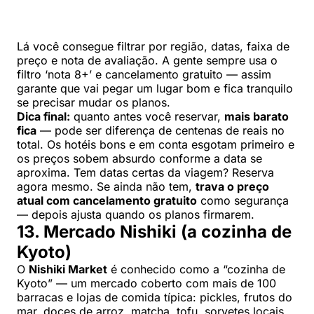
Lá você consegue filtrar por região, datas, faixa de
preço e nota de avaliação. A gente sempre usa o
filtro ‘nota 8+’ e cancelamento gratuito — assim
garante que vai pegar um lugar bom e fica tranquilo
se precisar mudar os planos.
Dica final:
quanto antes você reservar,
mais barato
fica
— pode ser diferença de centenas de reais no
total. Os hotéis bons e em conta esgotam primeiro e
os preços sobem absurdo conforme a data se
aproxima. Tem datas certas da viagem? Reserva
agora mesmo. Se ainda não tem,
trava o preço
atual com cancelamento gratuito
como segurança
— depois ajusta quando os planos firmarem.
13. Mercado Nishiki (a cozinha de
Kyoto)
O
Nishiki Market
é conhecido como a “cozinha de
Kyoto” — um mercado coberto com mais de 100
barracas e lojas de comida típica: pickles, frutos do
mar, doces de arroz, matcha, tofu, sorvetes locais,