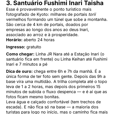
3. Santuário Fushimi Inari Taisha
Esse é provavelmente o ponto turístico mais
fotografado de Kyoto: milhares de portais
torii
vermelhos formando um túnel que sobe a montanha.
São cerca de 4 km de portais, doados por
empresas ao longo dos anos ao deus Inari,
associado ao arroz e à prosperidade.
Horário:
aberto 24 horas
Ingresso:
gratuito
Como chegar:
Linha JR Nara até a Estação Inari (o
santuário fica em frente) ou Linha Keihan até Fushimi
Inari e 7 minutos a pé
Dica de ouro:
chega entre 6h e 7h da manhã. É a
única forma de ter foto sem gente. Depois das 9h a
base vira uma multidão. A trilha completa até o topo
leva de 1 a 2 horas, mas depois dos primeiros 15
minutos de subida o fluxo despenca — e é aí que as
fotos ficam mesmo bonitas.
Leva água e calçado confortável (tem trechos de
escada). E não fica só na base — a maioria dos
turistas para logo no início, mas o caminho fica mais