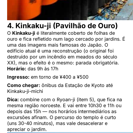
4. Kinkaku-ji (Pavilhão de Ouro)
O
Kinkaku-ji
é literalmente coberto de folhas de
ouro e fica refletido num lago cercado por jardins. É
uma das imagens mais famosas do Japão. O
edifício atual é uma reconstrução (o original foi
destruído por um incêndio em meados do século
XX), mas o efeito é o mesmo: parada obrigatória.
Horário:
das 9h às 17h
Ingresso:
em torno de ¥400 a ¥500
Como chegar:
ônibus da Estação de Kyoto até
Kinkaku-ji-michi
Dica:
combine com o Ryoan-ji (item 5), que fica na
mesma região noroeste. E vai entre 10h30 e 11h ou
depois das 15h — nos horários intermediários as
excursões afinam. O percurso do templo é curto
(uns 30-40 minutos), mas vale desacelerar e
apreciar o jardim.