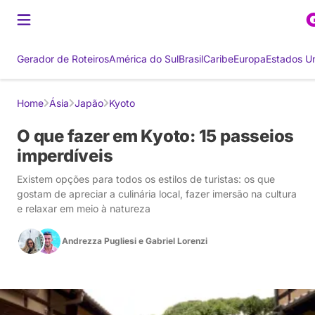
Gerador de Roteiros
América do Sul
Brasil
Caribe
Europa
Estados U
Home
Ásia
Japão
Kyoto
O que fazer em Kyoto: 15 passeios
imperdíveis
Existem opções para todos os estilos de turistas: os que
gostam de apreciar a culinária local, fazer imersão na cultura
e relaxar em meio à natureza
Andrezza Pugliesi
e
Gabriel Lorenzi