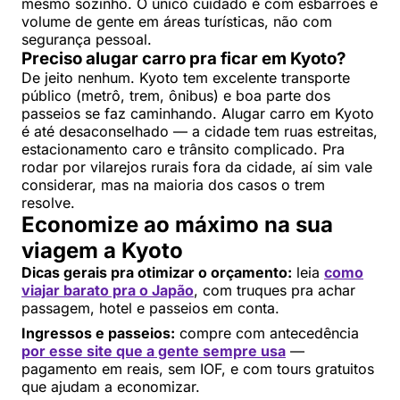
mesmo sozinho. O único cuidado é com esbarrões e
volume de gente em áreas turísticas, não com
segurança pessoal.
Preciso alugar carro pra ficar em Kyoto?
De jeito nenhum. Kyoto tem excelente transporte
público (metrô, trem, ônibus) e boa parte dos
passeios se faz caminhando. Alugar carro em Kyoto
é até desaconselhado — a cidade tem ruas estreitas,
estacionamento caro e trânsito complicado. Pra
rodar por vilarejos rurais fora da cidade, aí sim vale
considerar, mas na maioria dos casos o trem
resolve.
Economize ao máximo na sua
viagem a Kyoto
Dicas gerais pra otimizar o orçamento:
leia
como
viajar barato pra o Japão
, com truques pra achar
passagem, hotel e passeios em conta.
Ingressos e passeios:
compre com antecedência
por esse site que a gente sempre usa
—
pagamento em reais, sem IOF, e com tours gratuitos
que ajudam a economizar.