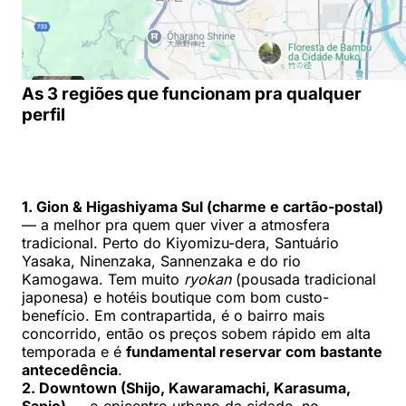
As 3 regiões que funcionam pra qualquer
perfil
1. Gion & Higashiyama Sul (charme e cartão-postal)
— a melhor pra quem quer viver a atmosfera
tradicional. Perto do Kiyomizu-dera, Santuário
Yasaka, Ninenzaka, Sannenzaka e do rio
Kamogawa. Tem muito
ryokan
(pousada tradicional
japonesa) e hotéis boutique com bom custo-
benefício. Em contrapartida, é o bairro mais
concorrido, então os preços sobem rápido em alta
temporada e é
fundamental reservar com bastante
antecedência
.
2. Downtown (Shijo, Kawaramachi, Karasuma,
Sanjo)
— o epicentro urbano da cidade, no