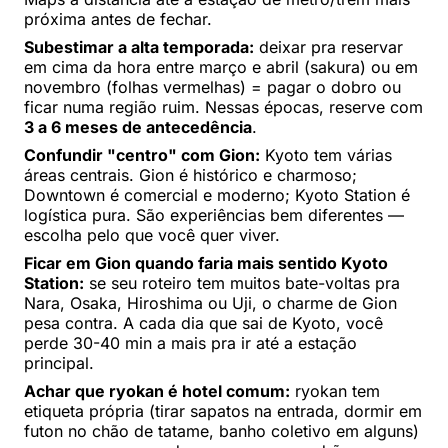
próxima antes de fechar.
Subestimar a alta temporada:
deixar pra reservar
em cima da hora entre março e abril (sakura) ou em
novembro (folhas vermelhas) = pagar o dobro ou
ficar numa região ruim. Nessas épocas, reserve com
3 a 6 meses de antecedência
.
Confundir "centro" com Gion:
Kyoto tem várias
áreas centrais. Gion é histórico e charmoso;
Downtown é comercial e moderno; Kyoto Station é
logística pura. São experiências bem diferentes —
escolha pelo que você quer viver.
Ficar em Gion quando faria mais sentido Kyoto
Station:
se seu roteiro tem muitos bate-voltas pra
Nara, Osaka, Hiroshima ou Uji, o charme de Gion
pesa contra. A cada dia que sai de Kyoto, você
perde 30-40 min a mais pra ir até a estação
principal.
Achar que ryokan é hotel comum:
ryokan tem
etiqueta própria (tirar sapatos na entrada, dormir em
futon no chão de tatame, banho coletivo em alguns)