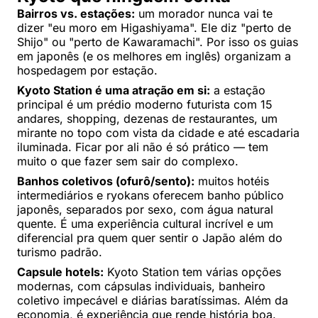
Bairros vs. estações:
um morador nunca vai te
dizer "eu moro em Higashiyama". Ele diz "perto de
Shijo" ou "perto de Kawaramachi". Por isso os guias
em japonês (e os melhores em inglês) organizam a
hospedagem por estação.
Kyoto Station é uma atração em si:
a estação
principal é um prédio moderno futurista com 15
andares, shopping, dezenas de restaurantes, um
mirante no topo com vista da cidade e até escadaria
iluminada. Ficar por ali não é só prático — tem
muito o que fazer sem sair do complexo.
Banhos coletivos (ofurô/sento):
muitos hotéis
intermediários e ryokans oferecem banho público
japonês, separados por sexo, com água natural
quente. É uma experiência cultural incrível e um
diferencial pra quem quer sentir o Japão além do
turismo padrão.
Capsule hotels:
Kyoto Station tem várias opções
modernas, com cápsulas individuais, banheiro
coletivo impecável e diárias baratíssimas. Além da
economia, é experiência que rende história boa.