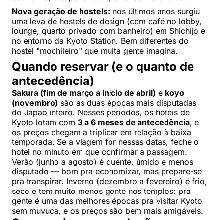
Nova geração de hostels:
nos últimos anos surgiu
uma leva de hostels de design (com café no lobby,
lounge, quarto privado com banheiro) em Shichijo e
no entorno da Kyoto Station. Bem diferentes do
hostel "mochileiro" que muita gente imagina.
Quando reservar (e o quanto de
antecedência)
Sakura (fim de março a início de abril)
e
koyo
(novembro)
são as duas épocas mais disputadas
do Japão inteiro. Nesses períodos, os hotéis de
Kyoto lotam com
3 a 6 meses de antecedência
, e
os preços chegam a triplicar em relação à baixa
temporada. Se a viagem for nessas datas, feche o
hotel no minuto em que confirmar a passagem.
Verão (junho a agosto) é quente, úmido e menos
disputado — bom pra economizar, mas prepare-se
pra transpirar. Inverno (dezembro a fevereiro) é frio,
seco e tem muito menos gente nos templos: pra
gente é uma das melhores épocas pra visitar Kyoto
sem muvuca, e os preços são bem mais amigáveis.