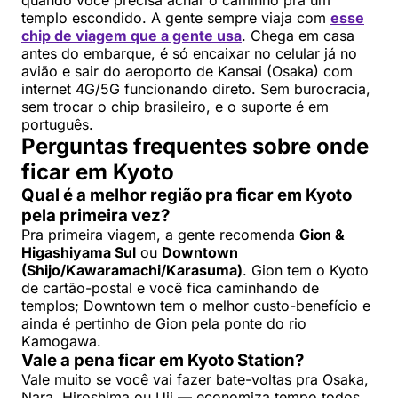
templo escondido. A gente sempre viaja com
esse
chip de viagem que a gente usa
. Chega em casa
antes do embarque, é só encaixar no celular já no
avião e sair do aeroporto de Kansai (Osaka) com
internet 4G/5G funcionando direto. Sem burocracia,
sem trocar o chip brasileiro, e o suporte é em
português.
Perguntas frequentes sobre onde
ficar em Kyoto
Qual é a melhor região pra ficar em Kyoto
pela primeira vez?
Pra primeira viagem, a gente recomenda
Gion &
Higashiyama Sul
ou
Downtown
(Shijo/Kawaramachi/Karasuma)
. Gion tem o Kyoto
de cartão-postal e você fica caminhando de
templos; Downtown tem o melhor custo-benefício e
ainda é pertinho de Gion pela ponte do rio
Kamogawa.
Vale a pena ficar em Kyoto Station?
Vale muito se você vai fazer bate-voltas pra Osaka,
Nara, Hiroshima ou Uji — economiza tempo todos