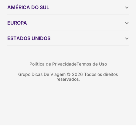
AMÉRICA DO SUL
Argentina
EUROPA
Brasil
Chile
ESTADOS UNIDOS
Colômbia
Peru
Califórnia
Uruguai
Flórida
Política de Privacidade
Termos de Uso
Geórgia
Nova York
Grupo Dicas De Viagem © 2026 Todos os direitos
reservados.
Orlando