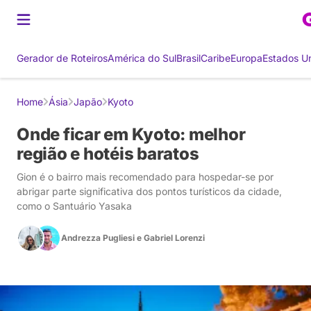
Gerador de Roteiros
América do Sul
Brasil
Caribe
Europa
Estados U
Home
Ásia
Japão
Kyoto
Onde ficar em Kyoto: melhor
região e hotéis baratos
Gion é o bairro mais recomendado para hospedar-se por
abrigar parte significativa dos pontos turísticos da cidade,
como o Santuário Yasaka
Andrezza Pugliesi
e
Gabriel Lorenzi