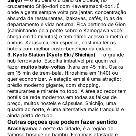
cruzamento Shijo-dori com Kawaramachi-dori. É
onde a gente sempre volta pra jantar: concentração
absurda de restaurantes, izakayas, cafés, lojas de
departamento e vida noturna. Fica pertinho de Gion
(caminhando pela ponte sobre o Kamogawa você
chega em 10 minutos) e tem ótimo acesso a metrô e
ônibus. Karasuma, em especial, costuma ter os
hotéis com melhor custo-benefício da cidade.
3. Kyoto Station (Kyoto Eki / Shichijo)
— o grande
hub ferroviário. Escolha imbatível pra quem vai
fazer
muitos bate-voltas
(Nara em 45 min, Osaka
em 15 min de trem-bala, Hiroshima em 1h40) ou
quer economizar. A estação em si é uma atração:
prédio moderno gigante, com shopping,
restaurantes e mirante no topo. A área ao redor tem
hotéis de rede modernos em todas as faixas de
preço, muitos hostels e cápsulas. Shichijo, uma
quadra ao norte, é uma alternativa mais tranquila e
ainda perto de tudo.
Outras opções que podem fazer sentido
Arashiyama:
a oeste da cidade, é a região do
famoso bosque de bambu. Fica mais afastada e