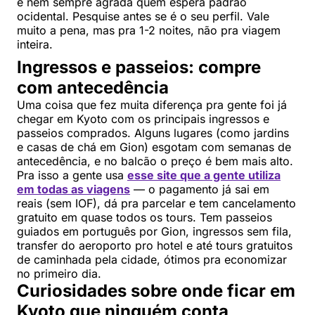
e nem sempre agrada quem espera padrão
ocidental. Pesquise antes se é o seu perfil. Vale
muito a pena, mas pra 1-2 noites, não pra viagem
inteira.
Ingressos e passeios: compre
com antecedência
Uma coisa que fez muita diferença pra gente foi já
chegar em Kyoto com os principais ingressos e
passeios comprados. Alguns lugares (como jardins
e casas de chá em Gion) esgotam com semanas de
antecedência, e no balcão o preço é bem mais alto.
Pra isso a gente usa
esse site que a gente utiliza
em todas as viagens
— o pagamento já sai em
reais (sem IOF), dá pra parcelar e tem cancelamento
gratuito em quase todos os tours. Tem passeios
guiados em português por Gion, ingressos sem fila,
transfer do aeroporto pro hotel e até tours gratuitos
de caminhada pela cidade, ótimos pra economizar
no primeiro dia.
Curiosidades sobre onde ficar em
Kyoto que ninguém conta