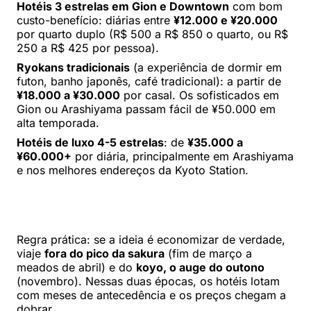
Hotéis 3 estrelas em Gion e Downtown
com bom
custo-benefício: diárias entre
¥12.000 e ¥20.000
por quarto duplo (R$ 500 a R$ 850 o quarto, ou R$
250 a R$ 425 por pessoa).
Ryokans tradicionais
(a experiência de dormir em
futon, banho japonês, café tradicional): a partir de
¥18.000 a ¥30.000
por casal. Os sofisticados em
Gion ou Arashiyama passam fácil de ¥50.000 em
alta temporada.
Hotéis de luxo 4-5 estrelas
: de
¥35.000 a
¥60.000+
por diária, principalmente em Arashiyama
e nos melhores endereços da Kyoto Station.
Regra prática: se a ideia é economizar de verdade,
viaje
fora do pico da sakura
(fim de março a
meados de abril) e do
koyo, o auge do outono
(novembro). Nessas duas épocas, os hotéis lotam
com meses de antecedência e os preços chegam a
dobrar.