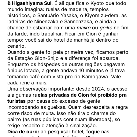
& Higashiyama Sul
. É ali que fica o Kyoto que todo
mundo imagina: ruelas de madeira, templos
históricos, o Santuário Yasaka, o Kiyomizu-dera, as
ladeiras de Ninenzaka e Sannenzaka, e ainda a
chance de esbarrar com uma
maiko
ou
geiko
no fim
da tarde, indo trabalhar. Ficar em Gion é ganhar
tempo: você sai do hotel de manhã já dentro do
cenário.
Quando a gente foi pela primeira vez, ficamos perto
da Estação Gion-Shijo e a diferença foi absurda.
Enquanto os hóspedes de outras regiões pegavam
ônibus lotado, a gente andava 10 minutos e já tava
tomando café com vista pro rio Kamogawa. Vale
cada iene a mais.
Uma observação importante: desde 2024, o acesso
a algumas
ruelas privadas de Gion foi proibido pra
turistas
por causa do excesso de gente
incomodando as gueixas. Quem desrespeita a regra
corre risco de multa. Isso não tira o charme do
bairro (as ruas públicas continuam liberadas), só
exige respeito e atenção à sinalização.
Dica de ouro:
ao pesquisar hotel, foque nas