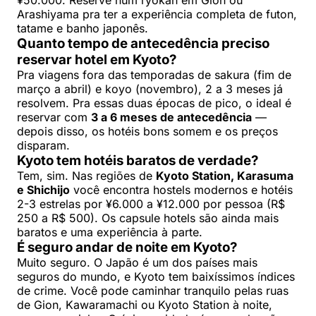
Arashiyama pra ter a experiência completa de futon,
tatame e banho japonês.
Quanto tempo de antecedência preciso
reservar hotel em Kyoto?
Pra viagens fora das temporadas de sakura (fim de
março a abril) e koyo (novembro), 2 a 3 meses já
resolvem. Pra essas duas épocas de pico, o ideal é
reservar com
3 a 6 meses de antecedência
—
depois disso, os hotéis bons somem e os preços
disparam.
Kyoto tem hotéis baratos de verdade?
Tem, sim. Nas regiões de
Kyoto Station, Karasuma
e Shichijo
você encontra hostels modernos e hotéis
2-3 estrelas por ¥6.000 a ¥12.000 por pessoa (R$
250 a R$ 500). Os capsule hotels são ainda mais
baratos e uma experiência à parte.
É seguro andar de noite em Kyoto?
Muito seguro. O Japão é um dos países mais
seguros do mundo, e Kyoto tem baixíssimos índices
de crime. Você pode caminhar tranquilo pelas ruas
de Gion, Kawaramachi ou Kyoto Station à noite,