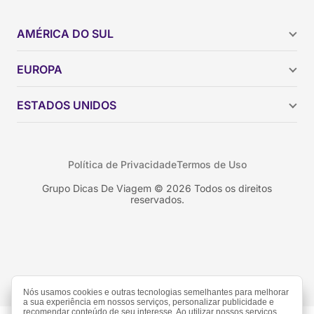
AMÉRICA DO SUL
Argentina
EUROPA
Brasil
Chile
ESTADOS UNIDOS
Colômbia
Peru
Califórnia
Uruguai
Flórida
Política de Privacidade
Termos de Uso
Geórgia
Nova York
Grupo Dicas De Viagem © 2026 Todos os direitos
reservados.
Orlando
Nós usamos cookies e outras tecnologias semelhantes para melhorar
a sua experiência em nossos serviços, personalizar publicidade e
recomendar conteúdo de seu interesse. Ao utilizar nossos serviços,