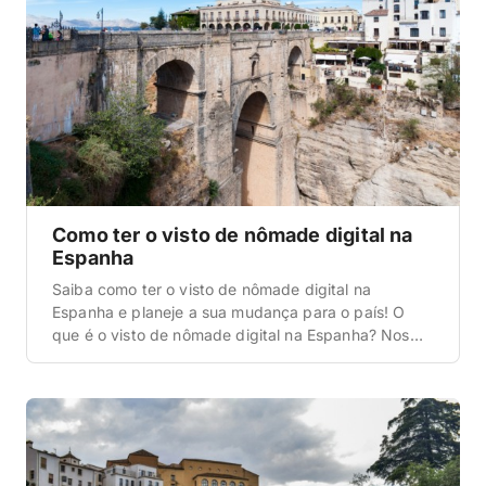
Como ter o visto de nômade digital na
Espanha
Saiba como ter o visto de nômade digital na
Espanha e planeje a sua mudança para o país! O
que é o visto de nômade digital na Espanha? Nos
últimos anos, trabalhar pela internet passou a fazer
parte da rotina de muita gente. Assim, os
profissionais que atuam remotamente, recebem
renda do exterior e não […]