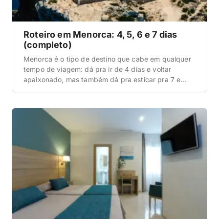
Roteiro em Menorca: 4, 5, 6 e 7 dias
(completo)
Menorca é o tipo de destino que cabe em qualquer
tempo de viagem: dá pra ir de 4 dias e voltar
apaixonado, mas também dá pra esticar pra 7 e
ainda sentir que ficou pouco. A gente já circulou
bastante pela ilha e montou aqui um roteiro pensado
pra você não perder o essencial — […]