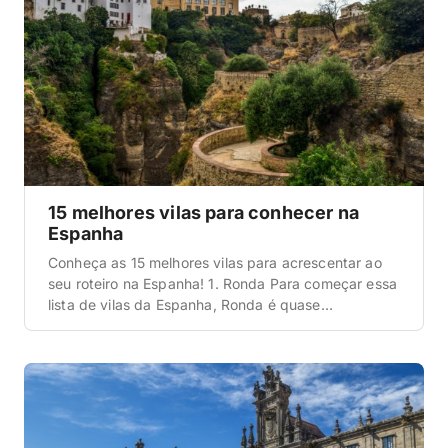
15 melhores vilas para conhecer na
Espanha
Conheça as 15 melhores vilas para acrescentar ao
seu roteiro na Espanha! 1. Ronda Para começar essa
lista de vilas da Espanha, Ronda é quase
obrigatória. Ela fica na região da Andaluzia, a cerca
de 100 km de Málaga e 130 km de Sevilha. Dá para
chegar de carro com facilidade ou de trem saindo
[…]