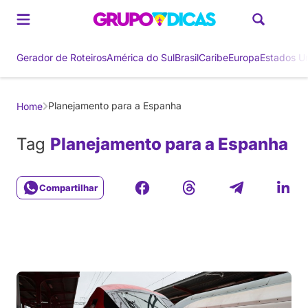
Gerador de Roteiros
América do Sul
Brasil
Caribe
Europa
Estados U
Planejamento para a Espanha
Home
Tag
Planejamento para a Espanha
Compartilhar