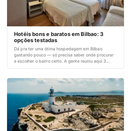
Hotéis bons e baratos em Bilbao: 3
opções testadas
Dá pra ter uma ótima hospedagem em Bilbao
gastando pouco — só precisa saber onde procurar
e escolher o bairro certo. A gente reuniu aqui 3
hotéis bons e baratos em Bilbao, todos bem
localizados, pra você economizar sem se enfiar num
lugar afastado e gastar o que economizou em táxi.
Quando a gente foi […]