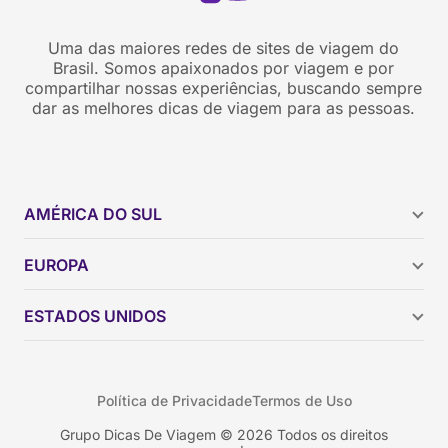
Uma das maiores redes de sites de viagem do
Brasil. Somos apaixonados por viagem e por
compartilhar nossas experiências, buscando sempre
dar as melhores dicas de viagem para as pessoas.
AMÉRICA DO SUL
Argentina
EUROPA
Brasil
Chile
ESTADOS UNIDOS
Colômbia
Peru
Califórnia
Uruguai
Flórida
Política de Privacidade
Termos de Uso
Geórgia
Nova York
Grupo Dicas De Viagem © 2026 Todos os direitos