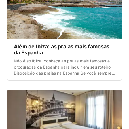
Além de Ibiza: as praias mais famosas
da Espanha
Não é só Ibiza: conheça as praias mais famosas e
procuradas da Espanha para incluir em seu roteiro!
Disposição das praias na Espanha Se você sempre
ouviu falar de Ibiza, mas nunca entendeu direito
como funciona o litoral espanhol, saiba que há
diversas praias tão boas quanto. A Espanha é um
país enorme, com ilhas, […]