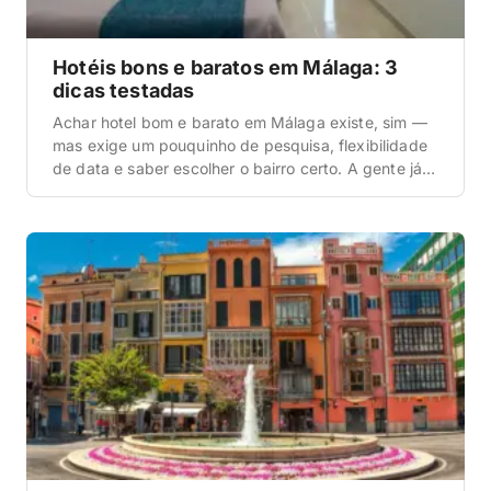
Hotéis bons e baratos em Málaga: 3
dicas testadas
Achar hotel bom e barato em Málaga existe, sim —
mas exige um pouquinho de pesquisa, flexibilidade
de data e saber escolher o bairro certo. A gente já
se hospedou na cidade e voltou várias vezes, e
separou aqui 3 opções que cumprem bem o combo
qualidade + preço + localização. Antes de qualquer
coisa, […]