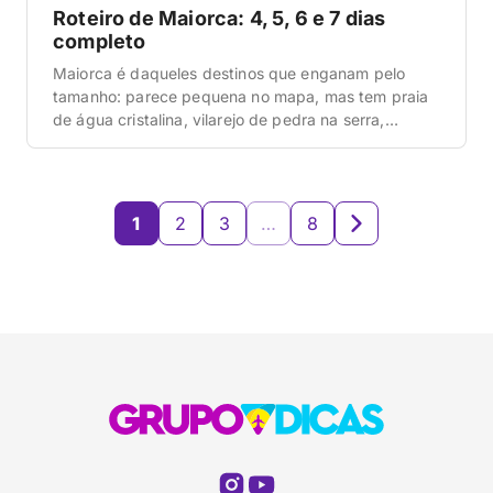
Roteiro de Maiorca: 4, 5, 6 e 7 dias
completo
Maiorca é daqueles destinos que enganam pelo
tamanho: parece pequena no mapa, mas tem praia
de água cristalina, vilarejo de pedra na serra,
estrada cênica de tirar o queixo e até caverna
gigante com lago subterrâneo. A gente montou um
roteiro que vai de 4 a 7 dias pra você combinar tudo
isso sem correria. […]
1
2
3
…
8