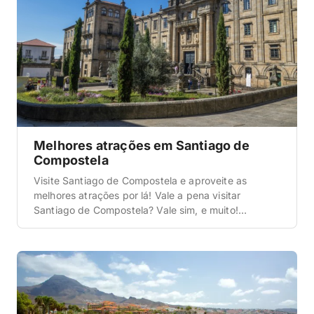
Melhores atrações em Santiago de
Compostela
Visite Santiago de Compostela e aproveite as
melhores atrações por lá! Vale a pena visitar
Santiago de Compostela? Vale sim, e muito!
Santiago de Compostela reúne história,
espiritualidade, boa comida e é uma ótima cidade
para caminhadas. Você consegue ver muita coisa a
pé, passear pelas praças e ainda encontrar
passeios organizados que ajudam a […]