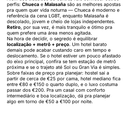
perfis:
Chueca
e
Malasaña
são as melhores apostas
pra quem quer vida noturna — Chueca é moderno e
referência da cena LGBT, enquanto Malasaña é
descolado, jovem e cheio de lojas independentes.
Retiro
, por sua vez, é mais tranquilo e ótimo pra
quem prefere uma área menos agitada.
Na hora de decidir, o segredo é equilibrar
localização + metrô + preço
. Um hotel barato
demais pode acabar custando caro em tempo e
deslocamento. Se o hotel estiver um pouco afastado
do eixo principal, confira se tem estação de metrô
próxima e se o trajeto até Sol ou Gran Vía é simples.
Sobre faixas de preço pra planejar: hostel sai a
partir de cerca de €25 por cama, hotel mediano fica
entre €80 e €150 o quarto duplo, e o luxo costuma
passar dos €200. Pra um casal com conforto
intermediário e boa localização, dá pra planejar
algo em torno de €50 a €100 por noite.