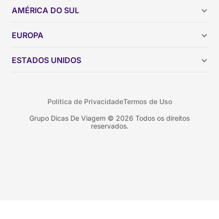
AMÉRICA DO SUL
Argentina
EUROPA
Brasil
Chile
ESTADOS UNIDOS
Colômbia
Peru
Califórnia
Uruguai
Flórida
Política de Privacidade
Termos de Uso
Geórgia
Nova York
Grupo Dicas De Viagem © 2026 Todos os direitos
reservados.
Orlando