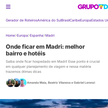
Gerador de Roteiros
América do Sul
Brasil
Caribe
Europa
Estados U
Home
Europa
Espanha
Madri
Onde ficar em Madri: melhor
bairro e hotéis
Saiba onde ficar hospedado em Madri! Esse ponto é crucial
em qualquer planejamento de viagem e nessa matéria
trazemos ótimas dicas
Amanda Maia
,
Beatriz Vilanova
e
Gabriel Lorenzi