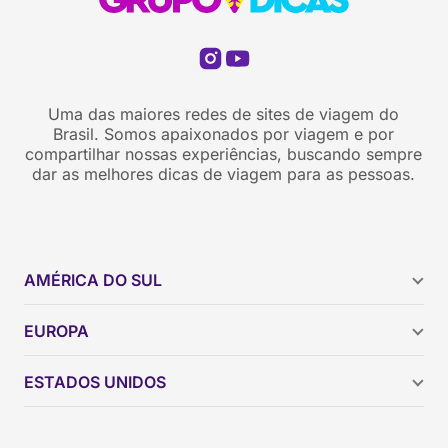
Uma das maiores redes de sites de viagem do
Brasil. Somos apaixonados por viagem e por
compartilhar nossas experiências, buscando sempre
dar as melhores dicas de viagem para as pessoas.
AMÉRICA DO SUL
Argentina
EUROPA
Brasil
Chile
ESTADOS UNIDOS
Colômbia
Peru
Califórnia
Uruguai
Flórida