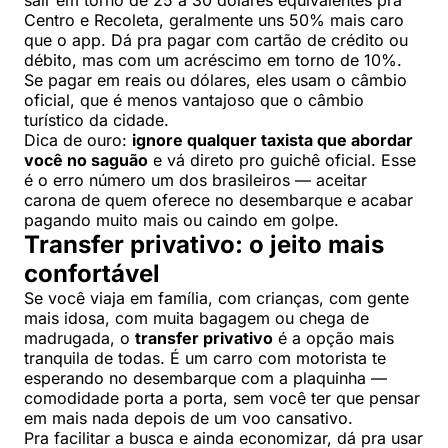
sair em torno de 25 a 30 dólares equivalentes pra
Centro e Recoleta, geralmente uns 50% mais caro
que o app. Dá pra pagar com cartão de crédito ou
débito, mas com um acréscimo em torno de 10%.
Se pagar em reais ou dólares, eles usam o câmbio
oficial, que é menos vantajoso que o câmbio
turístico da cidade.
Dica de ouro:
ignore qualquer taxista que abordar
você no saguão
e vá direto pro guichê oficial. Esse
é o erro número um dos brasileiros — aceitar
carona de quem oferece no desembarque e acabar
pagando muito mais ou caindo em golpe.
Transfer privativo: o jeito mais
confortável
Se você viaja em família, com crianças, com gente
mais idosa, com muita bagagem ou chega de
madrugada, o
transfer privativo
é a opção mais
tranquila de todas. É um carro com motorista te
esperando no desembarque com a plaquinha —
comodidade porta a porta, sem você ter que pensar
em mais nada depois de um voo cansativo.
Pra facilitar a busca e ainda economizar, dá pra usar