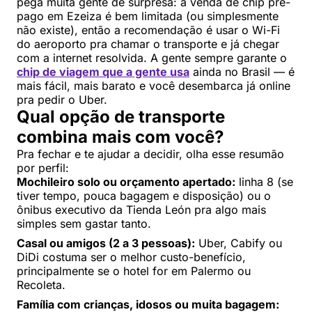
pega muita gente de surpresa: a venda de chip pré-
pago em Ezeiza é bem limitada (ou simplesmente
não existe), então a recomendação é usar o Wi-Fi
do aeroporto pra chamar o transporte e já chegar
com a internet resolvida. A gente sempre garante o
chip de viagem que a gente usa
ainda no Brasil — é
mais fácil, mais barato e você desembarca já online
pra pedir o Uber.
Qual opção de transporte
combina mais com você?
Pra fechar e te ajudar a decidir, olha esse resumão
por perfil:
Mochileiro solo ou orçamento apertado:
linha 8 (se
tiver tempo, pouca bagagem e disposição) ou o
ônibus executivo da Tienda León pra algo mais
simples sem gastar tanto.
Casal ou amigos (2 a 3 pessoas):
Uber, Cabify ou
DiDi costuma ser o melhor custo-benefício,
principalmente se o hotel for em Palermo ou
Recoleta.
Família com crianças, idosos ou muita bagagem: