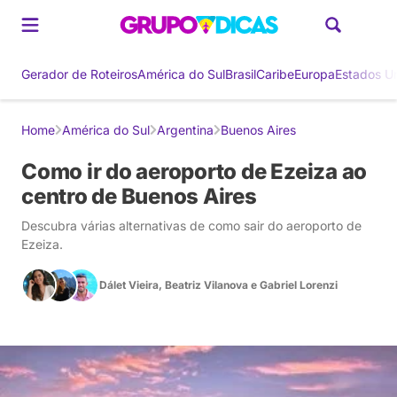
Gerador de Roteiros
América do Sul
Brasil
Caribe
Europa
Estados U
Home
América do Sul
Argentina
Buenos Aires
Como ir do aeroporto de Ezeiza ao
centro de Buenos Aires
Descubra várias alternativas de como sair do aeroporto de
Ezeiza.
Dálet Vieira
,
Beatriz Vilanova
e
Gabriel Lorenzi