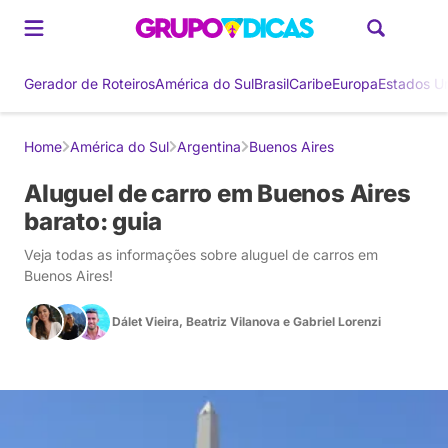
Gerador de Roteiros
América do Sul
Brasil
Caribe
Europa
Estados U
Home
América do Sul
Argentina
Buenos Aires
Aluguel de carro em Buenos Aires
barato: guia
Veja todas as informações sobre aluguel de carros em
Buenos Aires!
Dálet Vieira
,
Beatriz Vilanova
e
Gabriel Lorenzi