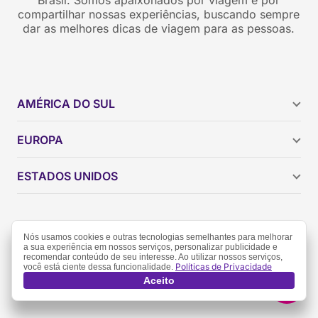
compartilhar nossas experiências, buscando sempre
dar as melhores dicas de viagem para as pessoas.
AMÉRICA DO SUL
Argentina
EUROPA
Brasil
Chile
ESTADOS UNIDOS
Colômbia
Peru
Califórnia
Uruguai
Flórida
Política de Privacidade
Termos de Uso
Geórgia
Nós usamos cookies e outras tecnologias semelhantes para melhorar
a sua experiência em nossos serviços, personalizar publicidade e
Nova York
recomendar conteúdo de seu interesse. Ao utilizar nossos serviços,
Grupo Dicas De Viagem © 2026 Todos os direitos
Políticas de Privacidade
você está ciente dessa funcionalidade.
reservados.
Orlando
Aceito