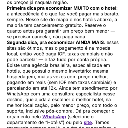
os preços já naquela região.
Primeira dica pra economizar MUITO com o hotel
:
a antecedência é o que faz você pagar mais barato,
sempre. Nesse site do mapa e nos hotéis abaixo, a
maioria tem cancelamento gratuito. Reserve o
quanto antes pra garantir um preço bem menor —
se precisar cancelar, não paga nada.
Segunda dica, pra economizar AINDA MAIS
: esses
sites são ótimos, mas o pagamento é na moeda
local, então você paga IOF, taxas cambiais e não
pode parcelar — e faz tudo por conta própria.
Existe uma agência brasileira, especializada em
hotéis, que possui o mesmo inventário: mesma
hospedagem, muitas vezes com preço melhor,
pagando em reais (sem IOF nem taxas cambiais) e
parcelando em até 12x. Ainda tem atendimento por
WhatsApp com uma consultora especialista nesse
destino, que ajuda a escolher o melhor hotel, na
melhor localização, pelo menor preço, com todo o
suporte, inclusive pós-compra. Dá pra começar o
orçamento pelo
WhatsApp
(selecione o
departamento de “Hotéis”) ou pelo
site
. Temos
reservado sempre por lá, e além de economizar, a