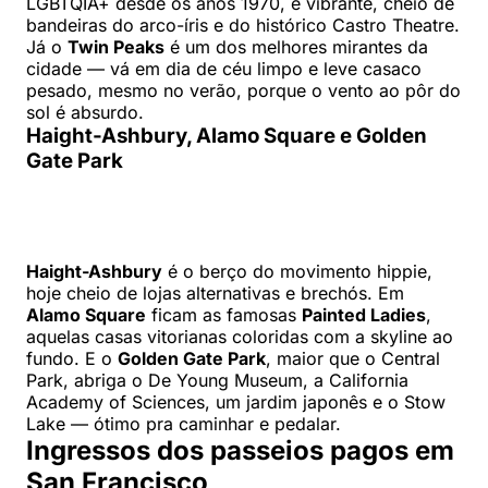
LGBTQIA+ desde os anos 1970, é vibrante, cheio de
bandeiras do arco-íris e do histórico Castro Theatre.
Já o
Twin Peaks
é um dos melhores mirantes da
cidade — vá em dia de céu limpo e leve casaco
pesado, mesmo no verão, porque o vento ao pôr do
sol é absurdo.
Haight-Ashbury, Alamo Square e Golden
Gate Park
Haight-Ashbury
é o berço do movimento hippie,
hoje cheio de lojas alternativas e brechós. Em
Alamo Square
ficam as famosas
Painted Ladies
,
aquelas casas vitorianas coloridas com a skyline ao
fundo. E o
Golden Gate Park
, maior que o Central
Park, abriga o De Young Museum, a California
Academy of Sciences, um jardim japonês e o Stow
Lake — ótimo pra caminhar e pedalar.
Ingressos dos passeios pagos em
San Francisco