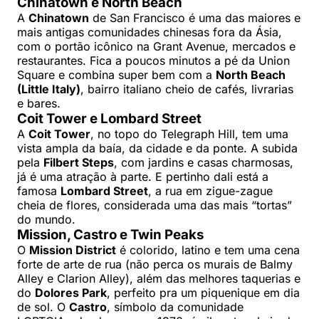
Chinatown e North Beach
A
Chinatown
de San Francisco é uma das maiores e
mais antigas comunidades chinesas fora da Ásia,
com o portão icônico na Grant Avenue, mercados e
restaurantes. Fica a poucos minutos a pé da Union
Square e combina super bem com a
North Beach
(Little Italy)
, bairro italiano cheio de cafés, livrarias
e bares.
Coit Tower e Lombard Street
A
Coit Tower
, no topo do Telegraph Hill, tem uma
vista ampla da baía, da cidade e da ponte. A subida
pela
Filbert Steps
, com jardins e casas charmosas,
já é uma atração à parte. E pertinho dali está a
famosa
Lombard Street
, a rua em zigue-zague
cheia de flores, considerada uma das mais “tortas”
do mundo.
Mission, Castro e Twin Peaks
O
Mission District
é colorido, latino e tem uma cena
forte de arte de rua (não perca os murais de Balmy
Alley e Clarion Alley), além das melhores taquerias e
do
Dolores Park
, perfeito pra um piquenique em dia
de sol. O
Castro
, símbolo da comunidade