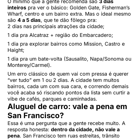
O mínimo que a gente recomenda são
3 dias
inteiros
pra ver o básico: Golden Gate, Fisherman’s
Wharf, centro e um bairro extra. Mas o ideal mesmo
são
4 a 5 dias
, que te dão fôlego pra:
2 dias nas principais atrações da cidade;
1 dia pra Alcatraz + região do Embarcadero;
1 dia pra explorar bairros como Mission, Castro e
Haight;
1 dia pra um bate-volta (Sausalito, Napa/Sonoma ou
Monterey/Carmel).
Um erro clássico de quem vai com pressa é querer
“ver tudo” em 1 ou 2 dias. A cidade tem muitos
bairros, cada um com sua cara, e correndo demais
você acaba só riscando pontos da lista sem curtir a
vibe de cafés, parques e caminhadas.
Aluguel de carro: vale a pena em
San Francisco?
Essa é uma pergunta que a gente recebe muito. A
resposta honesta:
dentro da cidade, não vale a
pena
. San Francisco tem ruas estreitas, trânsito