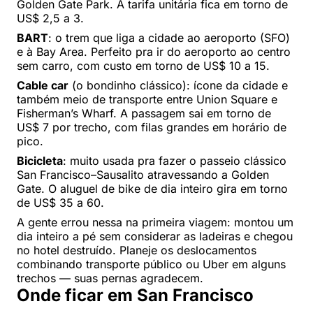
Golden Gate Park. A tarifa unitária fica em torno de
US$ 2,5 a 3.
BART
: o trem que liga a cidade ao aeroporto (SFO)
e à Bay Area. Perfeito pra ir do aeroporto ao centro
sem carro, com custo em torno de US$ 10 a 15.
Cable car
(o bondinho clássico): ícone da cidade e
também meio de transporte entre Union Square e
Fisherman’s Wharf. A passagem sai em torno de
US$ 7 por trecho, com filas grandes em horário de
pico.
Bicicleta
: muito usada pra fazer o passeio clássico
San Francisco–Sausalito atravessando a Golden
Gate. O aluguel de bike de dia inteiro gira em torno
de US$ 35 a 60.
A gente errou nessa na primeira viagem: montou um
dia inteiro a pé sem considerar as ladeiras e chegou
no hotel destruído. Planeje os deslocamentos
combinando transporte público ou Uber em alguns
trechos — suas pernas agradecem.
Onde ficar em San Francisco