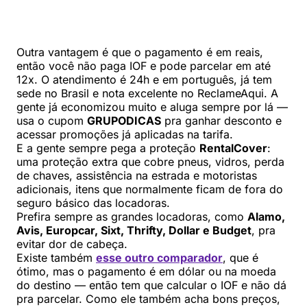
Outra vantagem é que o pagamento é em reais,
então você não paga IOF e pode parcelar em até
12x. O atendimento é 24h e em português, já tem
sede no Brasil e nota excelente no ReclameAqui. A
gente já economizou muito e aluga sempre por lá —
usa o cupom
GRUPODICAS
pra ganhar desconto e
acessar promoções já aplicadas na tarifa.
E a gente sempre pega a proteção
RentalCover
:
uma proteção extra que cobre pneus, vidros, perda
de chaves, assistência na estrada e motoristas
adicionais, itens que normalmente ficam de fora do
seguro básico das locadoras.
Prefira sempre as grandes locadoras, como
Alamo,
Avis, Europcar, Sixt, Thrifty, Dollar e Budget
, pra
evitar dor de cabeça.
Existe também
esse outro comparador
, que é
ótimo, mas o pagamento é em dólar ou na moeda
do destino — então tem que calcular o IOF e não dá
pra parcelar. Como ele também acha bons preços,