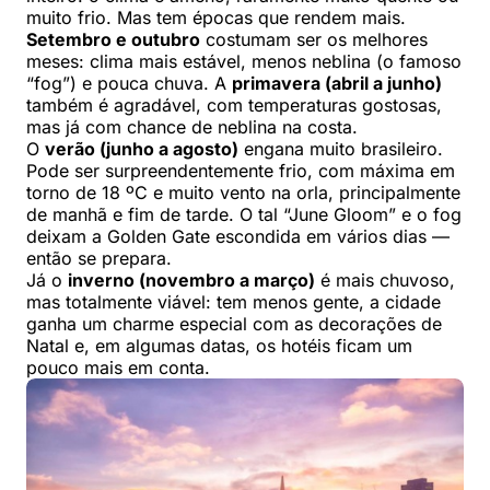
muito frio. Mas tem épocas que rendem mais.
Setembro e outubro
costumam ser os melhores
meses: clima mais estável, menos neblina (o famoso
“fog”) e pouca chuva. A
primavera (abril a junho)
também é agradável, com temperaturas gostosas,
mas já com chance de neblina na costa.
O
verão (junho a agosto)
engana muito brasileiro.
Pode ser surpreendentemente frio, com máxima em
torno de 18 ºC e muito vento na orla, principalmente
de manhã e fim de tarde. O tal “June Gloom” e o fog
deixam a Golden Gate escondida em vários dias —
então se prepara.
Já o
inverno (novembro a março)
é mais chuvoso,
mas totalmente viável: tem menos gente, a cidade
ganha um charme especial com as decorações de
Natal e, em algumas datas, os hotéis ficam um
pouco mais em conta.