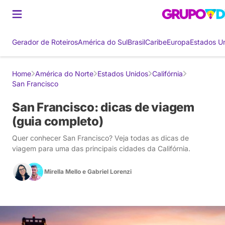
Gerador de Roteiros
América do Sul
Brasil
Caribe
Europa
Estados U
Home
América do Norte
Estados Unidos
Califórnia
San Francisco
San Francisco: dicas de viagem
(guia completo)
Quer conhecer San Francisco? Veja todas as dicas de
viagem para uma das principais cidades da Califórnia.
Mirella Mello
e
Gabriel Lorenzi