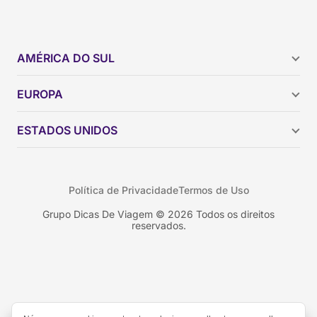
AMÉRICA DO SUL
Argentina
EUROPA
Brasil
Chile
ESTADOS UNIDOS
Colômbia
Peru
Califórnia
Uruguai
Flórida
Política de Privacidade
Termos de Uso
Geórgia
Nova York
Grupo Dicas De Viagem © 2026 Todos os direitos
reservados.
Orlando