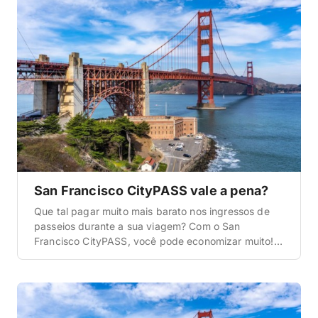
San Francisco CityPASS vale a pena?
Que tal pagar muito mais barato nos ingressos de
passeios durante a sua viagem? Com o San
Francisco CityPASS, você pode economizar muito!
Venha ver como funciona esse cartão! E não deixe
de conferir o nosso guia completo de San Francisco.
É um guia atualizado, com tudo o que você precisa
saber e um passo a […]