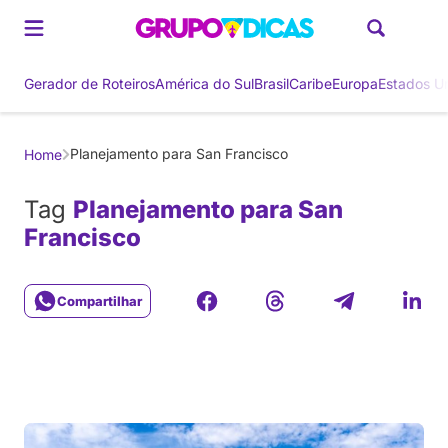
Gerador de Roteiros
América do Sul
Brasil
Caribe
Europa
Estados U
Planejamento para San Francisco
Home
Tag
Planejamento para San
Francisco
Compartilhar