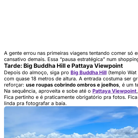
A gente errou nas primeiras viagens tentando comer só e
cansativo demais. Essa “pausa estratégica” num shopping
Tarde: Big Buddha Hill e Pattaya Viewpoint
Depois do almoço, siga pro
Big Buddha Hill
(templo Wat 
com quase 18 metros de altura. A entrada costuma ser grat
reforçar:
use roupas cobrindo ombros e joelhos
, é um 
Na sequência, aproveita e sobe até o
Pattaya Viewpoint
Fica pertinho e é praticamente obrigatório pra fotos. Fica
linda pra fotografar a baía.