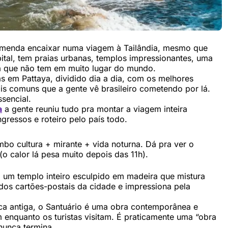
omenda encaixar numa viagem à Tailândia, mesmo que
ital, tem praias urbanas, templos impressionantes, uma
rna que não tem em muito lugar do mundo.
s em Pattaya, dividido dia a dia, com os melhores
ais comuns que a gente vê brasileiro cometendo por lá.
sencial.
a
a gente reuniu tudo pra montar a viagem inteira
gressos e roteiro pelo país todo.
bo cultura + mirante + vida noturna. Dá pra ver o
 calor lá pesa muito depois das 11h).
, um templo inteiro esculpido em madeira que mistura
 dos cartões-postais da cidade e impressiona pela
ca antiga, o Santuário é uma obra contemporânea e
 enquanto os turistas visitam. É praticamente uma “obra
nunca termina.