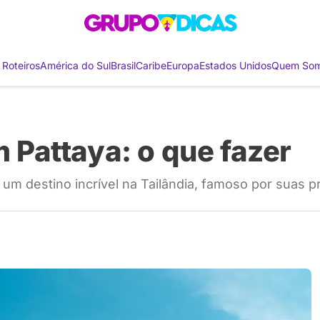
 Roteiros
América do Sul
Brasil
Caribe
Europa
Estados Unidos
Quem So
m Pattaya: o que fazer
, um destino incrível na Tailândia, famoso por suas p