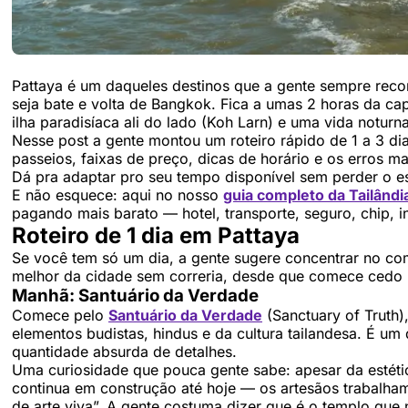
Pattaya é um daqueles destinos que a gente sempre rec
seja bate e volta de Bangkok. Fica a umas 2 horas da cap
ilha paradisíaca ali do lado (Koh Larn) e uma vida notu
Nesse post a gente montou um roteiro rápido de 1 a 3 dia
passeios, faixas de preço, dicas de horário e os erros m
Dá pra adaptar pro seu tempo disponível sem perder o es
E não esquece: aqui no nosso
guia completo da Tailândi
pagando mais barato — hotel, transporte, seguro, chip, in
Roteiro de 1 dia em Pattaya
Se você tem só um dia, a gente sugere concentrar no com
melhor da cidade sem correria, desde que comece cedo (o
Manhã: Santuário da Verdade
Comece pelo
Santuário da Verdade
(Sanctuary of Truth)
elementos budistas, hindus e da cultura tailandesa. É um
quantidade absurda de detalhes.
Uma curiosidade que pouca gente sabe: apesar da estéti
continua em construção até hoje — os artesãos trabalham
de arte viva”. A gente costuma dizer que é o templo que 