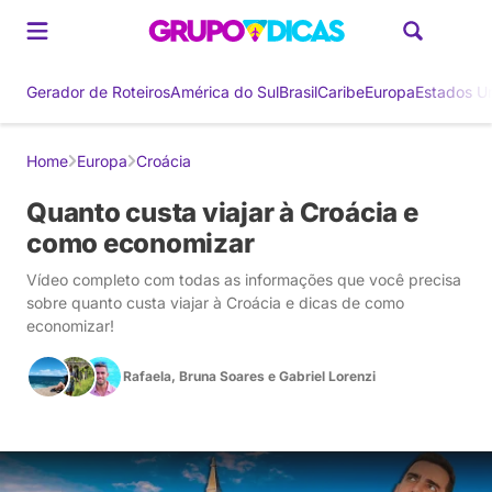
Gerador de Roteiros
América do Sul
Brasil
Caribe
Europa
Estados U
Home
Europa
Croácia
Quanto custa viajar à Croácia e
como economizar
Vídeo completo com todas as informações que você precisa
sobre quanto custa viajar à Croácia e dicas de como
economizar!
Rafaela
,
Bruna Soares
e
Gabriel Lorenzi