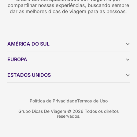
compartilhar nossas experiências, buscando sempre
dar as melhores dicas de viagem para as pessoas.
AMÉRICA DO SUL
Argentina
EUROPA
Brasil
Chile
ESTADOS UNIDOS
Colômbia
Peru
Califórnia
Uruguai
Flórida
Política de Privacidade
Termos de Uso
Geórgia
Nova York
Grupo Dicas De Viagem © 2026 Todos os direitos
reservados.
Orlando