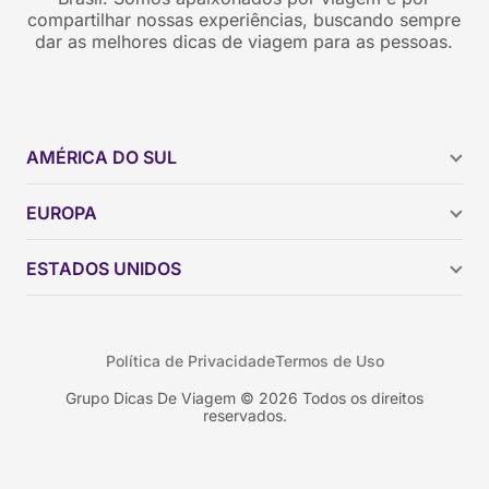
compartilhar nossas experiências, buscando sempre
dar as melhores dicas de viagem para as pessoas.
AMÉRICA DO SUL
Argentina
EUROPA
Brasil
Chile
ESTADOS UNIDOS
Colômbia
Peru
Califórnia
Uruguai
Flórida
Política de Privacidade
Termos de Uso
Geórgia
Nova York
Grupo Dicas De Viagem © 2026 Todos os direitos
reservados.
Orlando