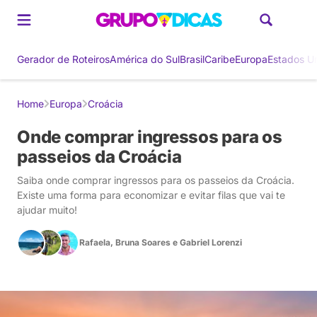
Gerador de Roteiros
América do Sul
Brasil
Caribe
Europa
Estados U
Home
Europa
Croácia
Onde comprar ingressos para os
passeios da Croácia
Saiba onde comprar ingressos para os passeios da Croácia.
Existe uma forma para economizar e evitar filas que vai te
ajudar muito!
Rafaela
,
Bruna Soares
e
Gabriel Lorenzi