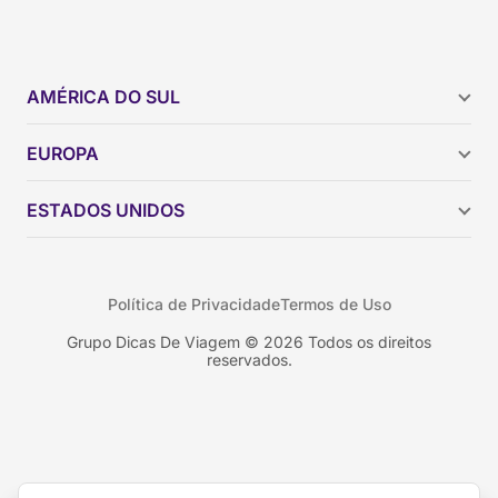
AMÉRICA DO SUL
Argentina
EUROPA
Brasil
Chile
ESTADOS UNIDOS
Colômbia
Peru
Califórnia
Uruguai
Flórida
Política de Privacidade
Termos de Uso
Geórgia
Nova York
Grupo Dicas De Viagem © 2026 Todos os direitos
reservados.
Orlando