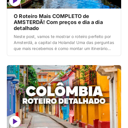
O Roteiro Mais COMPLETO de
AMSTERDÃ! Com preços e dia a dia
detalhado
Neste post, vamos te mostrar o roteiro perfeito por
Amsterdã, a capital da Holanda! Uma das perguntas
que mais recebemos é como montar um itinerário
lógico em uma cidade que tem tantos canais que
parecem um labirinto e onde os museus exigem hora
marcada meses antes. Muita gente comete o erro
de achar que Amsterdã […]