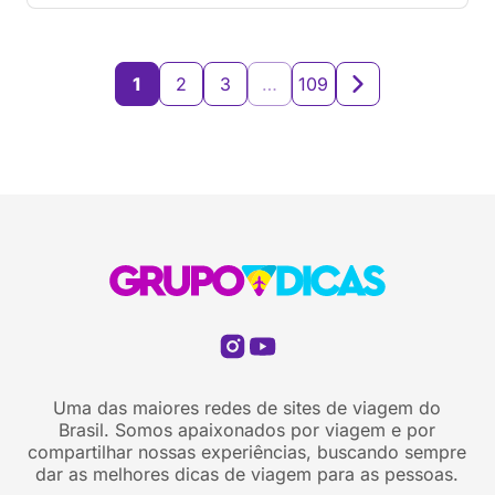
encaixar ali os hotéis, o resort, dá para curtir um
pouquinho a praia sem deixar de ir nos passeios
turísticos (ir até Chichén Itzá vale a pena!), quais
[…]
1
2
3
…
109
Uma das maiores redes de sites de viagem do
Brasil. Somos apaixonados por viagem e por
compartilhar nossas experiências, buscando sempre
dar as melhores dicas de viagem para as pessoas.