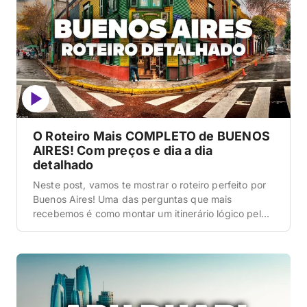
O Roteiro Mais COMPLETO de BUENOS
AIRES! Com preços e dia a dia
detalhado
Neste post, vamos te mostrar o roteiro perfeito por
Buenos Aires! Uma das perguntas que mais
recebemos é como montar um itinerário lógico pela
cidade mais europeia da América do Sul,
aproveitando a gastronomia incrível e o câmbio
favorável, sem cair em pegadinhas. Para ver o
básico do básico, apenas o centro e o Caminito, […]