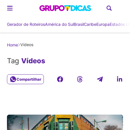
Gerador de Roteiros
América do Sul
Brasil
Caribe
Europa
Estados U
Vídeos
Home
Tag
Vídeos
Compartilhar