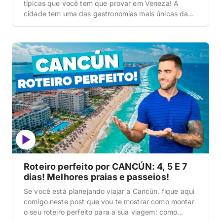
típicas que você tem que provar em Veneza! A
cidade tem uma das gastronomias mais únicas da
Itália, fortemente baseada em frutos do mar da
Lagoa de Veneza, com a tradição centenária dos
cicchetti, os pequenos pratinhos venezianos, e uma
cultura de bàcari tão importante quanto qualquer
[…]
Roteiro perfeito por CANCÚN: 4, 5 E 7
dias! Melhores praias e passeios!
Se você está planejando viajar a Cancún, fique aqui
comigo neste post que vou te mostrar como montar
o seu roteiro perfeito para a sua viagem: como