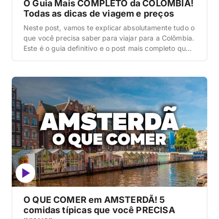
O Guia Mais COMPLETO da COLÔMBIA!
Todas as dicas de viagem e preços
Neste post, vamos te explicar absolutamente tudo o
que você precisa saber para viajar para a Colômbia.
Este é o guia definitivo e o post mais completo que
você vai ler hoje sobre esse destino, cobrindo a
logística complexa de um país cortado pela
Cordilheira dos Andes, desde a metrópole cultural
de Bogotá, passando pela […]
O QUE COMER em AMSTERDÃ! 5
comidas típicas que você PRECISA