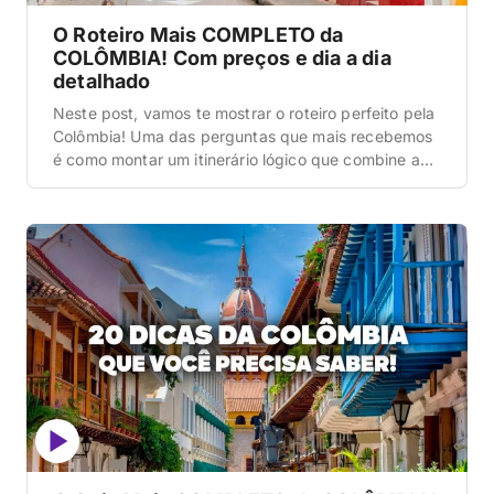
O Roteiro Mais COMPLETO da
COLÔMBIA! Com preços e dia a dia
detalhado
Neste post, vamos te mostrar o roteiro perfeito pela
Colômbia! Uma das perguntas que mais recebemos
é como montar um itinerário lógico que combine as
três principais cidades do país: a capital cultural e
gastronômica Bogotá, a inovadora e vibrante
Medellín e a joia histórica e caribenha Cartagena
das Índias. Para fazer esta viagem sem […]