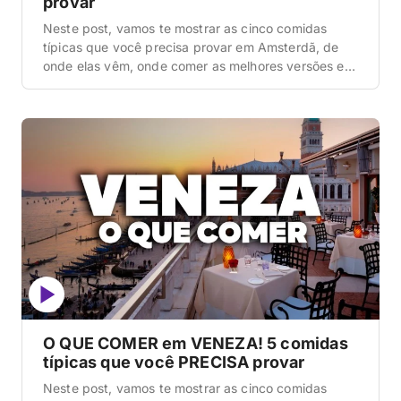
provar
Neste post, vamos te mostrar as cinco comidas
típicas que você precisa provar em Amsterdã, de
onde elas vêm, onde comer as melhores versões e
quanto custa cada uma. A gastronomia holandesa é
simples, reconfortante e cheia de personalidade,
feita para aquecer o corpo nos dias frios e ventosos
da cidade. É uma comida de […]
O QUE COMER em VENEZA! 5 comidas
típicas que você PRECISA provar
Neste post, vamos te mostrar as cinco comidas