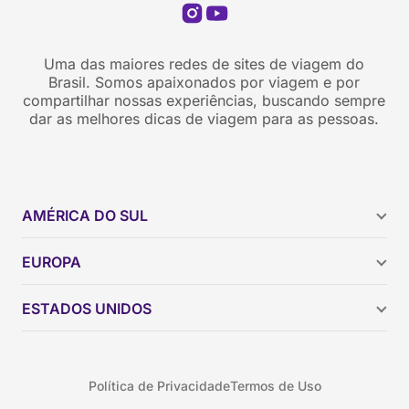
Uma das maiores redes de sites de viagem do
Brasil. Somos apaixonados por viagem e por
compartilhar nossas experiências, buscando sempre
dar as melhores dicas de viagem para as pessoas.
AMÉRICA DO SUL
Argentina
EUROPA
Brasil
Chile
ESTADOS UNIDOS
Colômbia
Peru
Califórnia
Uruguai
Flórida
Política de Privacidade
Termos de Uso
Geórgia