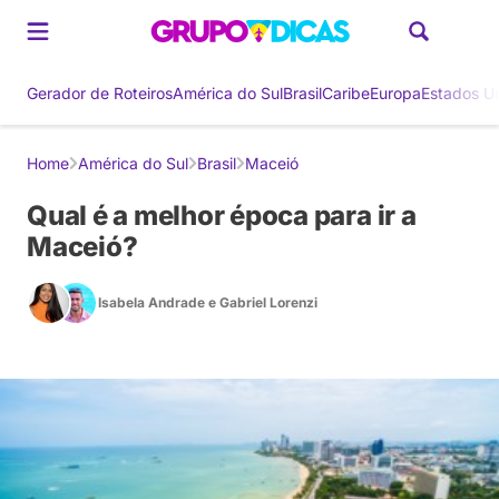
Gerador de Roteiros
América do Sul
Brasil
Caribe
Europa
Estados U
Home
América do Sul
Brasil
Maceió
Qual é a melhor época para ir a
Maceió?
Isabela Andrade
e
Gabriel Lorenzi