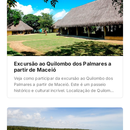
as Nove Ilhas. E, entenda […]
Excursão ao Quilombo dos Palmares a
partir de Maceió
Veja como participar da excursão ao Quilombo dos
Palmares a partir de Maceió. Este é um passeio
histórico e cultural incrível. Localização de Quilombo
dos Palmares Para iniciar estas dicas sobre
Quilombo dos Palmares, vamos começar com a
localização. Se esta é a sua primeira vez neste
destino, entenda que ele está situado a 80 […]