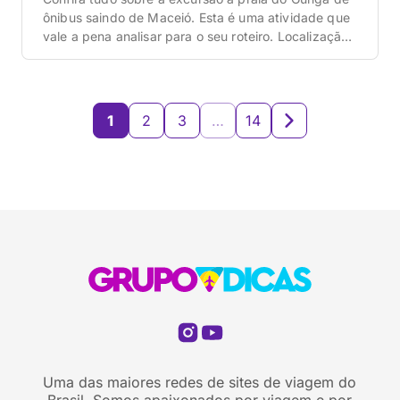
ônibus saindo de Maceió. Esta é uma atividade que
vale a pena analisar para o seu roteiro. Localização
da praia do Gunga a partir de Maceió Antes de
tudo, é importante que você entenda onde a praia
do Gunga está localizada. E, quanto a isso, […]
1
2
3
…
14
Uma das maiores redes de sites de viagem do