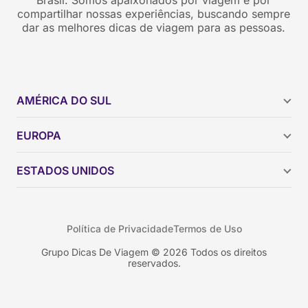
Brasil. Somos apaixonados por viagem e por
compartilhar nossas experiências, buscando sempre
dar as melhores dicas de viagem para as pessoas.
AMÉRICA DO SUL
Argentina
EUROPA
Brasil
Chile
ESTADOS UNIDOS
Colômbia
Peru
Califórnia
Uruguai
Flórida
Política de Privacidade
Termos de Uso
Geórgia
Nova York
Grupo Dicas De Viagem © 2026 Todos os direitos
reservados.
Orlando