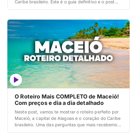
Caribe brasileiro. Este é o guia definitivo e o post
mais completo que você vai ler hoje sobre a capital
com a orla urbana mais bonita do Brasil. O lugar
onde o mar tem três tons de verde […]
O Roteiro Mais COMPLETO de Maceió!
Com preços e dia a dia detalhado
Neste post, vamos te mostrar o roteiro perfeito por
Maceió, a capital de Alagoas e o coração do Caribe
brasileiro. Uma das perguntas que mais recebemos
é: como montar um itinerário lógico em uma cidade