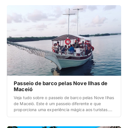
onde a tábua de marés define tudo e onde as
melhores praias ficam espalhadas pelo litoral norte e
sul? Muita […]
Passeio de barco pelas Nove Ilhas de
Maceió
Veja tudo sobre o passeio de barco pelas Nove Ilhas
de Maceió. Este é um passeio diferente e que
proporciona uma experiência mágica aos turistas.
Localização das Nove Ilhas de Maceió Antes de
entender sobre o passeio em si, gostaríamos de
apresentar onde está este atrativo tão incrível que é