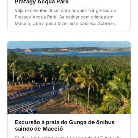
Pratagy Acqua Park
Veja excelentes dicas para adquirir o ingresso do
Pratagy Acqua Park. Se estiver com criança em
Maceió, vale a pena fazer este passeio. Sobre o
Pratagy Acqua Park O Pratagy Acqua Park, para
quem não sabe, é o parque aquático o qual os
hóspedes do Pratagy Resort tem direito a usufruir
(de forma gratuita). Este […]
Excursão à praia do Gunga de ônibus
saindo de Maceió
Confira tudo sobre a excursão à praia do Gunga de