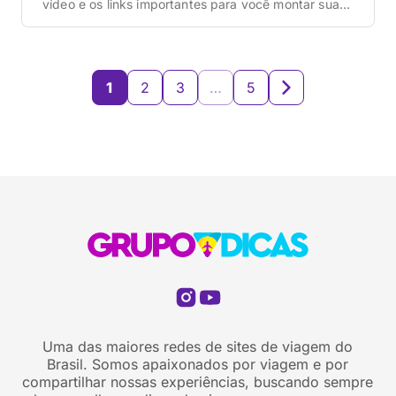
vídeo e os links importantes para você montar sua
viagem a Maceió. Uma forma de mantermos todos
eles em um único lugar, atualizados e da forma mais
organizada possível. Nessa página você vai
encontrar tudo que precisa para […]
1
2
3
…
5
Uma das maiores redes de sites de viagem do
Brasil. Somos apaixonados por viagem e por
compartilhar nossas experiências, buscando sempre