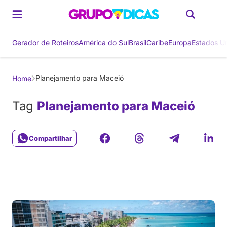
Gerador de Roteiros
América do Sul
Brasil
Caribe
Europa
Estados U
Planejamento para Maceió
Home
Tag
Planejamento para Maceió
Compartilhar