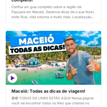
Confira um guia completo sobre a região de
Pajuçara em Maceió. Daremos dicas de o que fazer,
onde ficar, vida noturna e muito mais. Localização
de Pajuçara em Maceió Antes de tudo, é importante
que você entenda onde esta região está localizada
na cidade de Maceió. E, para saber sobre isso é
muito simples. Regiões […]
Maceió: Todas as dicas de viagem!
🔵🔵 TODOS OS LINKS ESTÃO AQUI! Nessa página
você vai encontrar todos os links que citamos no