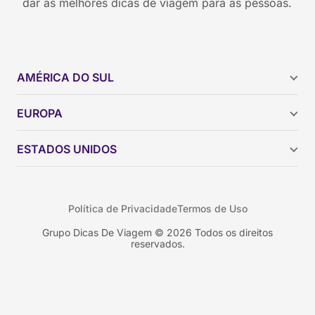
dar as melhores dicas de viagem para as pessoas.
AMÉRICA DO SUL
Argentina
EUROPA
Brasil
Chile
ESTADOS UNIDOS
Colômbia
Peru
Califórnia
Uruguai
Flórida
Política de Privacidade
Termos de Uso
Geórgia
Nova York
Grupo Dicas De Viagem © 2026 Todos os direitos
reservados.
Orlando