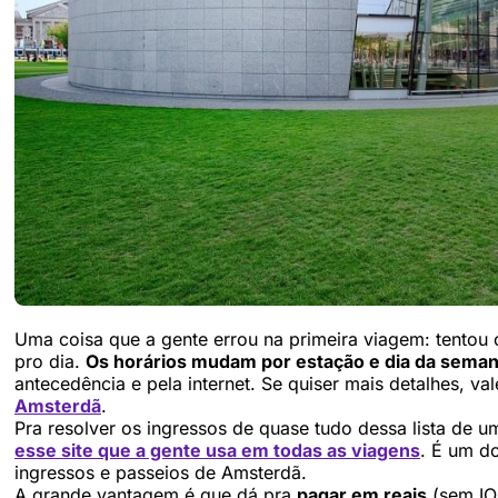
Uma coisa que a gente errou na primeira viagem: tentou
pro dia.
Os horários mudam por estação e dia da seman
antecedência e pela internet. Se quiser mais detalhes, va
Amsterdã
.
Pra resolver os ingressos de quase tudo dessa lista de u
esse site que a gente usa em todas as viagens
. É um d
ingressos e passeios de Amsterdã.
A grande vantagem é que dá pra
pagar em reais
(sem IO