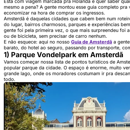
Está com viagem marcada pra Holanda e quer saber quais
mesmo a pena? A gente montou esse guia completo pra 
economizar na hora de comprar os ingressos.
Amsterdã é daquelas cidades que cabem bem num roteiro 
do lugar, bairros charmosos, parques e experiências bem
gente foi pela primeira vez, o que mais surpreendeu foi
ou de bicicleta, sem precisar de carro nenhum.
E não esquece: aqui no nosso
Guia de Amsterdã
a gente
barato, do hotel ao seguro, passando por transporte, com
1) Parque Vondelpark em Amsterdã
Vamos começar nossa lista de pontos turísticos de Amst
popular parque da cidade. O espaço é enorme, muito verd
grande lago, onde os moradores costumam ir pra descansa
todo.