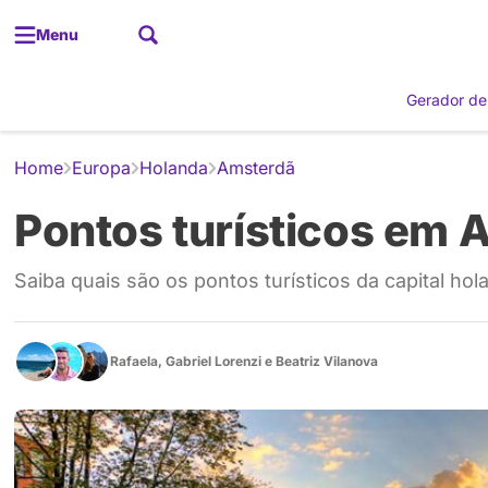
Menu
Gerador de
Home
Europa
Holanda
Amsterdã
Pontos turísticos em 
Saiba quais são os pontos turísticos da capital h
Rafaela
,
Gabriel Lorenzi
e
Beatriz Vilanova