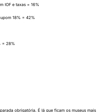
em IOF e taxas = 16%
 cupom 18% = 42%
% = 28%
parada obrigatória. É lá que ficam os museus mais