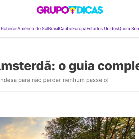
 Roteiros
América do Sul
Brasil
Caribe
Europa
Estados Unidos
Quem So
Amsterdã: o guia compl
olandesa para não perder nenhum passeio!