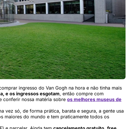
 comprar ingresso do Van Gogh na hora e não tinha mais
a, e os ingressos esgotam
, então compre com
le conferir nossa matéria sobre
os melhores museus de
ma vez só, de forma prática, barata e segura, a gente usa
os maiores do mundo e tem praticamente todos os
F) e parcelar. Ainda tem
cancelamento gratuito
,
free