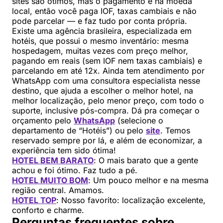
sites são ótimos, mas o pagamento é na moeda
local, então você paga IOF, taxas cambiais e não
pode parcelar — e faz tudo por conta própria.
Existe uma agência brasileira, especializada em
hotéis, que possui o mesmo inventário: mesma
hospedagem, muitas vezes com preço melhor,
pagando em reais (sem IOF nem taxas cambiais) e
parcelando em até 12x. Ainda tem atendimento por
WhatsApp com uma consultora especialista nesse
destino, que ajuda a escolher o melhor hotel, na
melhor localização, pelo menor preço, com todo o
suporte, inclusive pós-compra. Dá pra começar o
orçamento pelo
WhatsApp
(selecione o
departamento de “Hotéis”) ou pelo
site
. Temos
reservado sempre por lá, e além de economizar, a
experiência tem sido ótima!
HOTEL BEM BARATO
: O mais barato que a gente
achou e foi ótimo. Faz tudo a pé.
HOTEL MUITO BOM
: Um pouco melhor e na mesma
região central. Amamos.
HOTEL TOP
: Nosso favorito: localização excelente,
conforto e charme.
Perguntas frequentes sobre