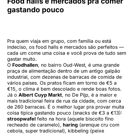
Food halls e mercados pra comer
gastando pouco
Pra quem viaja em grupo, com família ou está
indeciso, os food halls e mercados são perfeitos —
cada um come uma coisa e você prova de tudo sem
gastar muito.
O
Foodhallen
, no bairro Oud-West, é uma grande
praça de alimentação dentro de um antigo galpão
industrial, com dezenas de barracas de comida de
vários países. Os pratos ficam em torno de €5 a
€15, o clima é bem descolado e rende boas fotos.
Já o
Albert Cuyp Markt
, no De Pijp, é a maior e
mais tradicional feira de rua da cidade, com cerca
de 260 barracas. É o melhor lugar pra provar muita
coisa típica gastando pouco (snacks de €3 a €13):
stroopwafel
feito na hora (aquele biscoito fino
recheado de caramelo),
haring
(arenque cru com
cebola, super tradicional), kibbeling (peixe