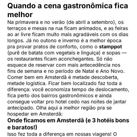
Quando a cena gastronômica fica
melhor
Na primavera e no verão (de abril a setembro), os
terraços e mesas na rua ficam animados, e as feiras
ao ar livre ficam muito mais agradáveis com os dias
longos. Já no outono e inverno é a melhor época
pra provar pratos de conforto, como o
stamppot
(purê de batata com vegetais e linguiça) e sopas —
os restaurantes ficam aconchegantes. Só não
esquece de reservar com mais antecedência nos
fins de semana e no período de Natal e Ano Novo.
Comer bem em Amsterdã é metade descoberta,
metade logística. Ficar bem localizado faz toda a
diferença: você economiza tempo de deslocamento,
fica perto dos bairros gastronômicos e ainda
consegue voltar pro hotel cedo nas noites de jantar
antecipado. Olha aqui a melhor região pra se
hospedar em Amsterdã:
Onde ficamos em Amsterdã (e 3 hotéis bons
e baratos!)
Isso fez toda a diferença em nossas viagens! O