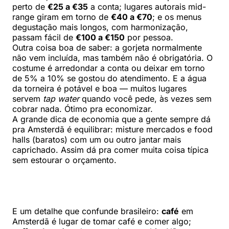
perto de
€25 a €35
a conta; lugares autorais mid-
range giram em torno de
€40 a €70
; e os menus
degustação mais longos, com harmonização,
passam fácil de
€100 a €150
por pessoa.
Outra coisa boa de saber: a gorjeta normalmente
não vem incluída, mas também não é obrigatória. O
costume é arredondar a conta ou deixar em torno
de 5% a 10% se gostou do atendimento. E a água
da torneira é potável e boa — muitos lugares
servem
tap water
quando você pede, às vezes sem
cobrar nada. Ótimo pra economizar.
A grande dica de economia que a gente sempre dá
pra Amsterdã é equilibrar: misture mercados e food
halls (baratos) com um ou outro jantar mais
caprichado. Assim dá pra comer muita coisa típica
sem estourar o orçamento.
E um detalhe que confunde brasileiro:
café
em
Amsterdã é lugar de tomar café e comer algo;