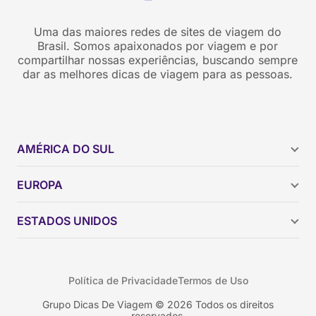
Uma das maiores redes de sites de viagem do
Brasil. Somos apaixonados por viagem e por
compartilhar nossas experiências, buscando sempre
dar as melhores dicas de viagem para as pessoas.
AMÉRICA DO SUL
Argentina
EUROPA
Brasil
Chile
ESTADOS UNIDOS
Colômbia
Peru
Califórnia
Uruguai
Flórida
Política de Privacidade
Termos de Uso
Geórgia
Nova York
Grupo Dicas De Viagem © 2026 Todos os direitos
reservados.