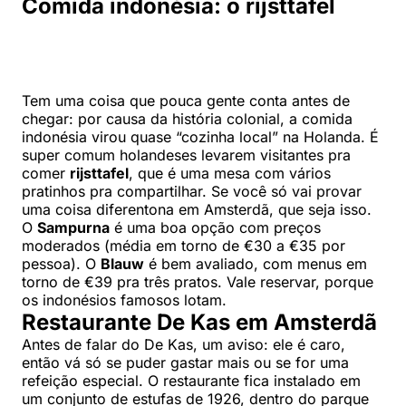
Comida indonésia: o rijsttafel
Tem uma coisa que pouca gente conta antes de
chegar: por causa da história colonial, a comida
indonésia virou quase “cozinha local” na Holanda. É
super comum holandeses levarem visitantes pra
comer
rijsttafel
, que é uma mesa com vários
pratinhos pra compartilhar. Se você só vai provar
uma coisa diferentona em Amsterdã, que seja isso.
O
Sampurna
é uma boa opção com preços
moderados (média em torno de €30 a €35 por
pessoa). O
Blauw
é bem avaliado, com menus em
torno de €39 pra três pratos. Vale reservar, porque
os indonésios famosos lotam.
Restaurante De Kas em Amsterdã
Antes de falar do De Kas, um aviso: ele é caro,
então vá só se puder gastar mais ou se for uma
refeição especial. O restaurante fica instalado em
um conjunto de estufas de 1926, dentro do parque