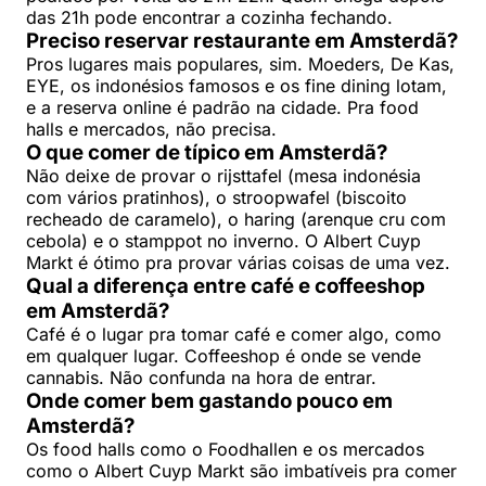
das 21h pode encontrar a cozinha fechando.
Preciso reservar restaurante em Amsterdã?
Pros lugares mais populares, sim. Moeders, De Kas,
EYE, os indonésios famosos e os fine dining lotam,
e a reserva online é padrão na cidade. Pra food
halls e mercados, não precisa.
O que comer de típico em Amsterdã?
Não deixe de provar o rijsttafel (mesa indonésia
com vários pratinhos), o stroopwafel (biscoito
recheado de caramelo), o haring (arenque cru com
cebola) e o stamppot no inverno. O Albert Cuyp
Markt é ótimo pra provar várias coisas de uma vez.
Qual a diferença entre café e coffeeshop
em Amsterdã?
Café é o lugar pra tomar café e comer algo, como
em qualquer lugar. Coffeeshop é onde se vende
cannabis. Não confunda na hora de entrar.
Onde comer bem gastando pouco em
Amsterdã?
Os food halls como o Foodhallen e os mercados
como o Albert Cuyp Markt são imbatíveis pra comer