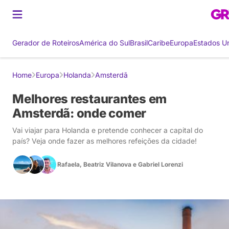
Gerador de Roteiros
América do Sul
Brasil
Caribe
Europa
Estados U
Home
Europa
Holanda
Amsterdã
Melhores restaurantes em
Amsterdã: onde comer
Vai viajar para Holanda e pretende conhecer a capital do
país? Veja onde fazer as melhores refeições da cidade!
Rafaela
,
Beatriz Vilanova
e
Gabriel Lorenzi