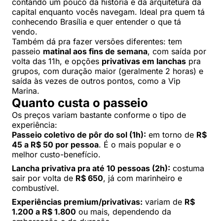
contando um pouco da história e da arquitetura da
capital enquanto vocês navegam. Ideal pra quem tá
conhecendo Brasília e quer entender o que tá
vendo.
Também dá pra fazer versões diferentes: tem
passeio
matinal aos fins de semana
, com saída por
volta das 11h, e opções
privativas em lanchas
pra
grupos, com duração maior (geralmente 2 horas) e
saída às vezes de outros pontos, como a Vip
Marina.
Quanto custa o passeio
Os preços variam bastante conforme o tipo de
experiência:
Passeio coletivo de pôr do sol (1h):
em torno de
R$
45 a R$ 50 por pessoa
. É o mais popular e o
melhor custo-benefício.
Lancha privativa pra até 10 pessoas (2h):
costuma
sair por volta de
R$ 650
, já com marinheiro e
combustível.
Experiências premium/privativas:
variam de
R$
1.200 a R$ 1.800
ou mais, dependendo da