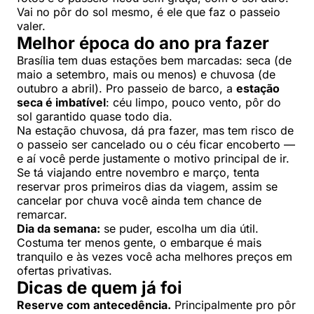
Vai no pôr do sol mesmo, é ele que faz o passeio
valer.
Melhor época do ano pra fazer
Brasília tem duas estações bem marcadas: seca (de
maio a setembro, mais ou menos) e chuvosa (de
outubro a abril). Pro passeio de barco, a
estação
seca é imbatível
: céu limpo, pouco vento, pôr do
sol garantido quase todo dia.
Na estação chuvosa, dá pra fazer, mas tem risco de
o passeio ser cancelado ou o céu ficar encoberto —
e aí você perde justamente o motivo principal de ir.
Se tá viajando entre novembro e março, tenta
reservar pros primeiros dias da viagem, assim se
cancelar por chuva você ainda tem chance de
remarcar.
Dia da semana:
se puder, escolha um dia útil.
Costuma ter menos gente, o embarque é mais
tranquilo e às vezes você acha melhores preços em
ofertas privativas.
Dicas de quem já foi
Reserve com antecedência.
Principalmente pro pôr