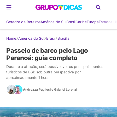
Gerador de Roteiros
América do Sul
Brasil
Caribe
Europa
Estados U
Home
América do Sul
Brasil
Brasília
Passeio de barco pelo Lago
Paranoá: guia completo
Durante a atração, será possível ver os principais pontos
turísticos de BSB sob outra perspectiva por
aproximadamente 1 hora
Andrezza Pugliesi
e
Gabriel Lorenzi