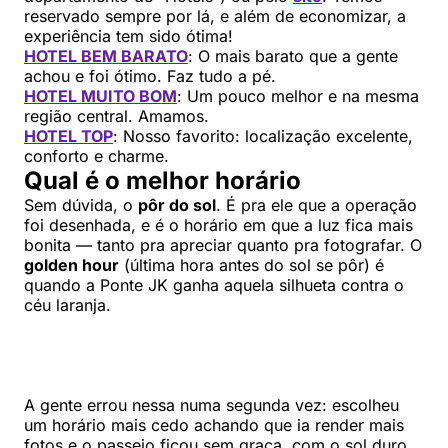
reservado sempre por lá, e além de economizar, a
experiência tem sido ótima!
HOTEL BEM BARATO
: O mais barato que a gente
achou e foi ótimo. Faz tudo a pé.
HOTEL MUITO BOM
: Um pouco melhor e na mesma
região central. Amamos.
HOTEL TOP
: Nosso favorito: localização excelente,
conforto e charme.
Qual é o melhor horário
Sem dúvida, o
pôr do sol
. É pra ele que a operação
foi desenhada, e é o horário em que a luz fica mais
bonita — tanto pra apreciar quanto pra fotografar. O
golden hour
(última hora antes do sol se pôr) é
quando a Ponte JK ganha aquela silhueta contra o
céu laranja.
A gente errou nessa numa segunda vez: escolheu
um horário mais cedo achando que ia render mais
fotos e o passeio ficou sem graça, com o sol duro.