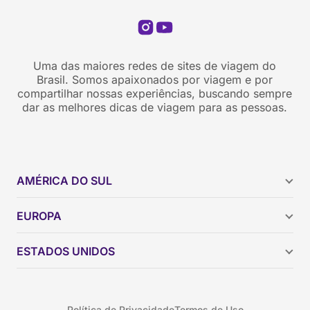
Uma das maiores redes de sites de viagem do
Brasil. Somos apaixonados por viagem e por
compartilhar nossas experiências, buscando sempre
dar as melhores dicas de viagem para as pessoas.
AMÉRICA DO SUL
Argentina
EUROPA
Brasil
Chile
ESTADOS UNIDOS
Colômbia
Peru
Califórnia
Uruguai
Flórida
Política de Privacidade
Termos de Uso