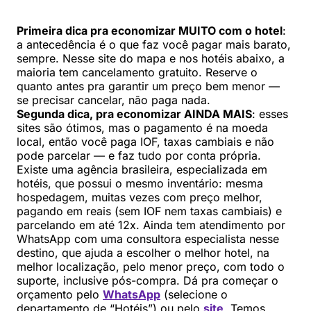
Primeira dica pra economizar MUITO com o hotel
:
a antecedência é o que faz você pagar mais barato,
sempre. Nesse site do mapa e nos hotéis abaixo, a
maioria tem cancelamento gratuito. Reserve o
quanto antes pra garantir um preço bem menor —
se precisar cancelar, não paga nada.
Segunda dica, pra economizar AINDA MAIS
: esses
sites são ótimos, mas o pagamento é na moeda
local, então você paga IOF, taxas cambiais e não
pode parcelar — e faz tudo por conta própria.
Existe uma agência brasileira, especializada em
hotéis, que possui o mesmo inventário: mesma
hospedagem, muitas vezes com preço melhor,
pagando em reais (sem IOF nem taxas cambiais) e
parcelando em até 12x. Ainda tem atendimento por
WhatsApp com uma consultora especialista nesse
destino, que ajuda a escolher o melhor hotel, na
melhor localização, pelo menor preço, com todo o
suporte, inclusive pós-compra. Dá pra começar o
orçamento pelo
WhatsApp
(selecione o
departamento de “Hotéis”) ou pelo
site
. Temos