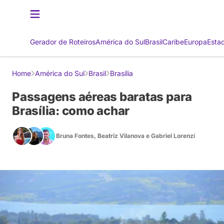
Gerador de Roteiros
América do Sul
Brasil
Caribe
Europa
Esta
Home
América do Sul
Brasil
Brasília
Passagens aéreas baratas para
Brasília: como achar
Bruna Fontes
,
Beatriz Vilanova
e
Gabriel Lorenzi