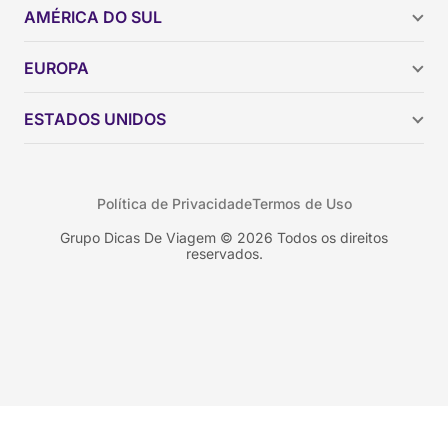
AMÉRICA DO SUL
Argentina
EUROPA
Brasil
Chile
ESTADOS UNIDOS
Colômbia
Peru
Califórnia
Uruguai
Flórida
Política de Privacidade
Termos de Uso
Geórgia
Nova York
Grupo Dicas De Viagem © 2026 Todos os direitos
reservados.
Orlando