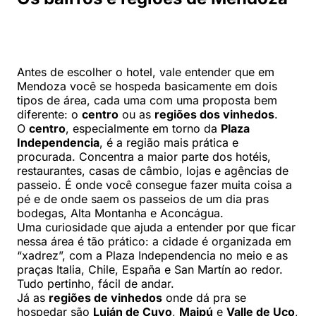
Antes de escolher o hotel, vale entender que em
Mendoza você se hospeda basicamente em dois
tipos de área, cada uma com uma proposta bem
diferente: o
centro
ou as
regiões dos vinhedos
.
O
centro
, especialmente em torno da
Plaza
Independencia
, é a região mais prática e
procurada. Concentra a maior parte dos hotéis,
restaurantes, casas de câmbio, lojas e agências de
passeio. É onde você consegue fazer muita coisa a
pé e de onde saem os passeios de um dia pras
bodegas, Alta Montanha e Aconcágua.
Uma curiosidade que ajuda a entender por que ficar
nessa área é tão prático: a cidade é organizada em
“xadrez”, com a Plaza Independencia no meio e as
praças Italia, Chile, España e San Martín ao redor.
Tudo pertinho, fácil de andar.
Já as
regiões de vinhedos
onde dá pra se
hospedar são
Luján de Cuyo
,
Maipú
e
Valle de Uco
,