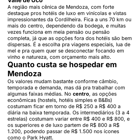
Valle de Uco
A região mais cênica de Mendoza, com forte
destaque pros hotéis de luxo em vinícolas e vistas
impressionantes da Cordilheira. Fica a uns 70 km ou
mais do centro, dependendo da bodega, e muitas
vezes funciona em meia pensão ou pensão
completa, já que as opções fora dos hotéis são bem
dispersas. É a escolha pra viagens especiais, lua de
mel e pra quem quer se desconectar focando em
vinho e natureza, com orçamento mais alto.
Quanto custa se hospedar em
Mendoza
Os valores mudam bastante conforme câmbio,
temporada e demanda, mas dá pra trabalhar com
algumas faixas médias. No
centro
, as opções
econômicas (hostels, hotéis simples e B&Bs)
costumam ficar em torno de R$ 250 a R$ 400 a
diária na baixa temporada. Os intermediários (3 a 4
estrelas) costumam variar entre R$ 400 e R$ 800, e
os superiores e de luxo partem de R$ 800 a R$
1.200, podendo passar de R$ 1.500 nos ícones
como o Park Hyatt.