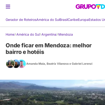
Gerador de Roteiros
América do Sul
Brasil
Caribe
Europa
Estados U
Home
América do Sul
Argentina
Mendoza
Onde ficar em Mendoza: melhor
bairro e hotéis
Amanda Maia
,
Beatriz Vilanova
e
Gabriel Lorenzi