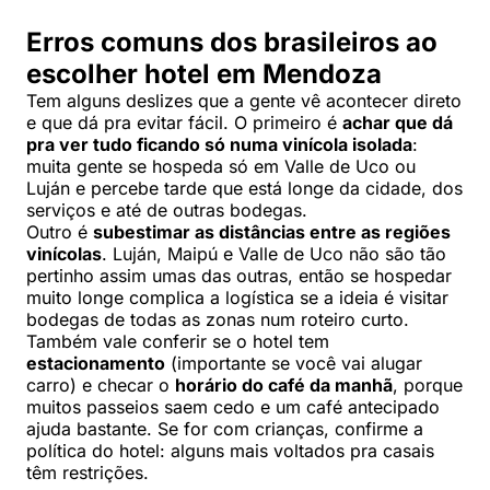
Erros comuns dos brasileiros ao
escolher hotel em Mendoza
Tem alguns deslizes que a gente vê acontecer direto
e que dá pra evitar fácil. O primeiro é
achar que dá
pra ver tudo ficando só numa vinícola isolada
:
muita gente se hospeda só em Valle de Uco ou
Luján e percebe tarde que está longe da cidade, dos
serviços e até de outras bodegas.
Outro é
subestimar as distâncias entre as regiões
vinícolas
. Luján, Maipú e Valle de Uco não são tão
pertinho assim umas das outras, então se hospedar
muito longe complica a logística se a ideia é visitar
bodegas de todas as zonas num roteiro curto.
Também vale conferir se o hotel tem
estacionamento
(importante se você vai alugar
carro) e checar o
horário do café da manhã
, porque
muitos passeios saem cedo e um café antecipado
ajuda bastante. Se for com crianças, confirme a
política do hotel: alguns mais voltados pra casais
têm restrições.