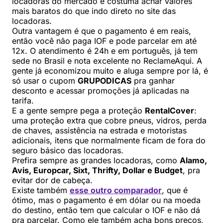
locadoras do mercado e costuma achar valores
mais baratos do que indo direto no site das
locadoras.
Outra vantagem é que o pagamento é em reais,
então você não paga IOF e pode parcelar em até
12x. O atendimento é 24h e em português, já tem
sede no Brasil e nota excelente no ReclameAqui. A
gente já economizou muito e aluga sempre por lá, é
só usar o cupom
GRUPODICAS
pra ganhar
desconto e acessar promoções já aplicadas na
tarifa.
E a gente sempre pega a proteção
RentalCover
:
uma proteção extra que cobre pneus, vidros, perda
de chaves, assistência na estrada e motoristas
adicionais, itens que normalmente ficam de fora do
seguro básico das locadoras.
Prefira sempre as grandes locadoras, como
Alamo,
Avis, Europcar, Sixt, Thrifty, Dollar e Budget
, pra
evitar dor de cabeça.
Existe também
esse outro comparador
, que é
ótimo, mas o pagamento é em dólar ou na moeda
do destino, então tem que calcular o IOF e não dá
pra parcelar. Como ele também acha bons preços,