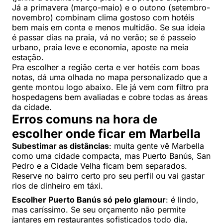
Já a primavera (março-maio) e o outono (setembro-
novembro) combinam clima gostoso com hotéis
bem mais em conta e menos multidão. Se sua ideia
é passar dias na praia, vá no verão; se é passeio
urbano, praia leve e economia, aposte na meia
estação.
Pra escolher a região certa e ver hotéis com boas
notas, dá uma olhada no mapa personalizado que a
gente montou logo abaixo. Ele já vem com filtro pra
hospedagens bem avaliadas e cobre todas as áreas
da cidade.
Erros comuns na hora de
escolher onde ficar em Marbella
Subestimar as distâncias
: muita gente vê Marbella
como uma cidade compacta, mas Puerto Banús, San
Pedro e a Cidade Velha ficam bem separados.
Reserve no bairro certo pro seu perfil ou vai gastar
rios de dinheiro em táxi.
Escolher Puerto Banús só pelo glamour
: é lindo,
mas caríssimo. Se seu orçamento não permite
jantares em restaurantes sofisticados todo dia,