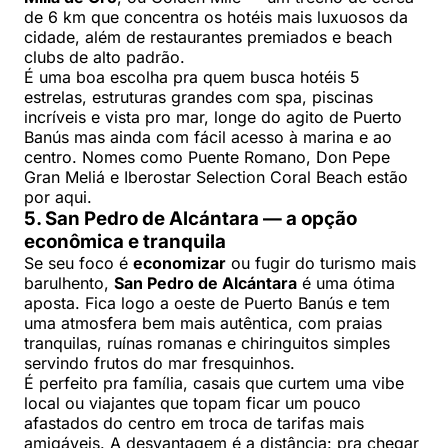
de 6 km que concentra os hotéis mais luxuosos da
cidade, além de restaurantes premiados e beach
clubs de alto padrão.
É uma boa escolha pra quem busca hotéis 5
estrelas, estruturas grandes com spa, piscinas
incríveis e vista pro mar, longe do agito de Puerto
Banús mas ainda com fácil acesso à marina e ao
centro. Nomes como Puente Romano, Don Pepe
Gran Meliá e Iberostar Selection Coral Beach estão
por aqui.
5. San Pedro de Alcántara — a opção
econômica e tranquila
Se seu foco é
economizar
ou fugir do turismo mais
barulhento,
San Pedro de Alcántara
é uma ótima
aposta. Fica logo a oeste de Puerto Banús e tem
uma atmosfera bem mais autêntica, com praias
tranquilas, ruínas romanas e chiringuitos simples
servindo frutos do mar fresquinhos.
É perfeito pra família, casais que curtem uma vibe
local ou viajantes que topam ficar um pouco
afastados do centro em troca de tarifas mais
amigáveis. A desvantagem é a distância: pra chegar