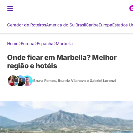
Gerador de Roteiros
América do Sul
Brasil
Caribe
Europa
Estados U
Home
Europa
Espanha
Marbella
Onde ficar em Marbella? Melhor
região e hotéis
Bruna Fontes
,
Beatriz Vilanova
e
Gabriel Lorenzi