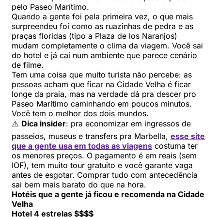
pelo Paseo Marítimo.
Quando a gente foi pela primeira vez, o que mais
surpreendeu foi como as ruazinhas de pedra e as
praças floridas (tipo a Plaza de los Naranjos)
mudam completamente o clima da viagem. Você sai
do hotel e já cai num ambiente que parece cenário
de filme.
Tem uma coisa que muito turista não percebe: as
pessoas acham que ficar na Cidade Velha é ficar
longe da praia, mas na verdade dá pra descer pro
Paseo Marítimo caminhando em poucos minutos.
Você tem o melhor dos dois mundos.
⚠️
Dica insider
: pra economizar em ingressos de
passeios, museus e transfers pra Marbella,
esse site
que a gente usa em todas as viagens
costuma ter
os menores preços. O pagamento é em reais (sem
IOF), tem muito tour gratuito e você garante vaga
antes de esgotar. Comprar tudo com antecedência
sai bem mais barato do que na hora.
Hotéis que a gente já ficou e recomenda na Cidade
Velha
Hotel 4 estrelas $$$$