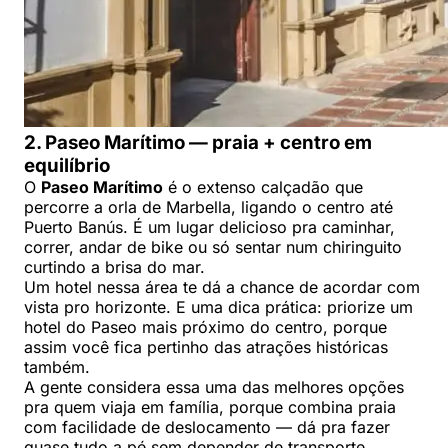
2. Paseo Marítimo — praia + centro em
equilíbrio
O
Paseo Marítimo
é o extenso calçadão que
percorre a orla de Marbella, ligando o centro até
Puerto Banús. É um lugar delicioso pra caminhar,
correr, andar de bike ou só sentar num chiringuito
curtindo a brisa do mar.
Um hotel nessa área te dá a chance de acordar com
vista pro horizonte. E uma dica prática: priorize um
hotel do Paseo mais próximo do centro, porque
assim você fica pertinho das atrações históricas
também.
A gente considera essa uma das melhores opções
pra quem viaja em família, porque combina praia
com facilidade de deslocamento — dá pra fazer
quase tudo a pé sem depender de transporte.