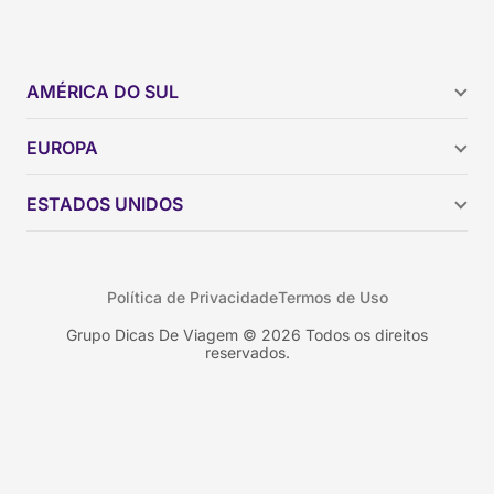
AMÉRICA DO SUL
Argentina
EUROPA
Brasil
Chile
ESTADOS UNIDOS
Colômbia
Peru
Califórnia
Uruguai
Flórida
Política de Privacidade
Termos de Uso
Geórgia
Nova York
Grupo Dicas De Viagem © 2026 Todos os direitos
reservados.
Orlando