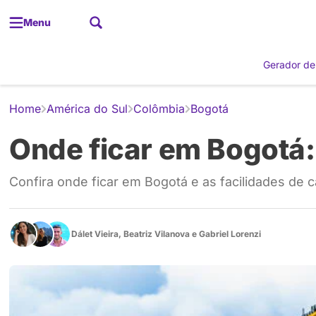
Menu
Gerador de
Home
América do Sul
Colômbia
Bogotá
Onde ficar em Bogotá:
Confira onde ficar em Bogotá e as facilidades de c
Dálet Vieira
,
Beatriz Vilanova
e
Gabriel Lorenzi