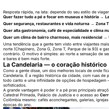
Resposta rápida, na lata: depende do seu estilo de viag
Quer fazer tudo a pé e focar em museus e história
→
L
Quer segurança, restaurantes e vida noturna
→
Zona T
Quer alta gastronomia, café de especialidade e clima ma
Quer um clima de bairro charmoso, mais residencial
→
Uma tendência que a gente tem visto entre viajantes mais
norte (Chapinero, Zona G, Zona T, Parque de la 93) e g
contrário. O motivo é simples: ao norte a sensação de seg
e bares é bem mais forte.
La Candelaria — o coração histórico
Como a gente disse, um dos melhores locais de onde fic
Candelaria. É a região histórica da cidade, com ruas de p
todo canto e uma infinidade de opções de hospedagem —
sofisticados.
A grande vantagem é poder ir a pé pras principais atraç
Catedral Primada, Palácio de Justicia e o acesso ao
Cerr
Colômbia mesmo: cafés aconchegantes, galerias, igrejas a
épocas do ano.