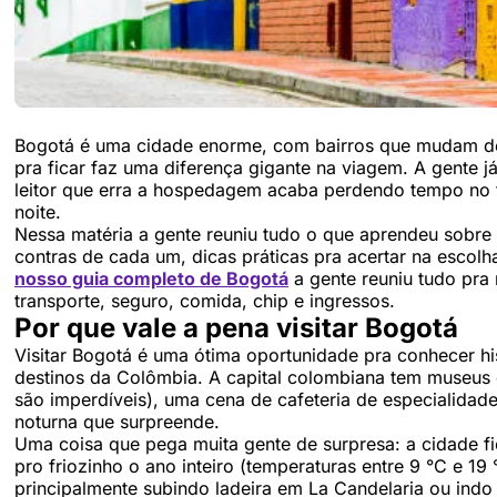
Bogotá é uma cidade enorme, com bairros que mudam de 
pra ficar faz uma diferença gigante na viagem. A gente 
leitor que erra a hospedagem acaba perdendo tempo no tr
noite.
Nessa matéria a gente reuniu tudo o que aprendeu sobre
contras de cada um, dicas práticas pra acertar na escolh
nosso guia completo de Bogotá
a gente reuniu tudo pra
transporte, seguro, comida, chip e ingressos.
Por que vale a pena visitar Bogotá
Visitar Bogotá é uma ótima oportunidade pra conhecer hist
destinos da Colômbia. A capital colombiana tem museus 
são imperdíveis), uma cena de cafeteria de especialidad
noturna que surpreende.
Uma coisa que pega muita gente de surpresa: a cidade fi
pro friozinho o ano inteiro (temperaturas entre 9 °C e 19
principalmente subindo ladeira em La Candelaria ou ind