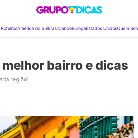
 Roteiros
América do Sul
Brasil
Caribe
Europa
Estados Unidos
Quem So
 melhor bairro e dicas
ada região!