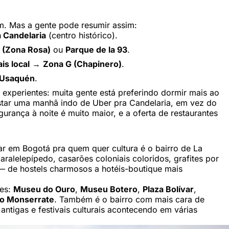
em. Mas a gente pode resumir assim:
a Candelaria
(centro histórico).
 (Zona Rosa)
ou
Parque de la 93
.
is local
→
Zona G (Chapinero)
.
Usaquén
.
 experientes: muita gente está preferindo dormir mais ao
astar uma manhã indo de Uber pra Candelaria, em vez do
urança à noite é muito maior, e a oferta de restaurantes
ar em Bogotá pra quem quer cultura é o bairro de La
aralelepípedo, casarões coloniais coloridos, grafites por
 de hostels charmosos a hotéis-boutique mais
ões:
Museu do Ouro
,
Museu Botero
,
Plaza Bolívar
,
o Monserrate
. Também é o bairro com mais cara de
ntigas e festivais culturais acontecendo em várias