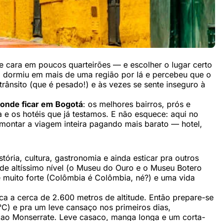
cara em poucos quarteirões — e escolher o lugar certo
já dormiu em mais de uma região por lá e percebeu que o
ânsito (que é pesado!) e às vezes se sente inseguro à
onde ficar em Bogotá
: os melhores bairros, prós e
a e os hotéis que já testamos. E não esquece: aqui no
 montar a viagem inteira pagando mais barato — hotel,
ória, cultura, gastronomia e ainda esticar pra outros
de altíssimo nível (o Museu do Ouro e o Museu Botero
e muito forte (Colômbia é Colômbia, né?) e uma vida
ca a cerca de 2.600 metros de altitude. Então prepare-se
 °C) e pra um leve cansaço nos primeiros dias,
o ao Monserrate. Leve casaco, manga longa e um corta-