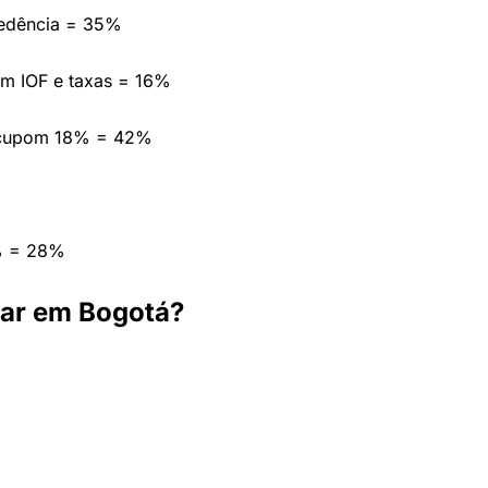
cedência = 35%
em IOF e taxas = 16%
 cupom 18% = 42%
% = 28%
dar em Bogotá?