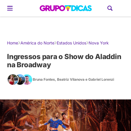
Gerador de Roteiros
América do Sul
Brasil
Caribe
Europa
Estados U
Home
América do Norte
Estados Unidos
Nova York
Ingressos para o Show do Aladdin
na Broadway
Bruna Fontes
,
Beatriz Vilanova
e
Gabriel Lorenzi