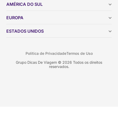
AMÉRICA DO SUL
Argentina
EUROPA
Brasil
Chile
ESTADOS UNIDOS
Colômbia
Peru
Califórnia
Uruguai
Flórida
Política de Privacidade
Termos de Uso
Geórgia
Nova York
Grupo Dicas De Viagem © 2026 Todos os direitos
reservados.
Orlando