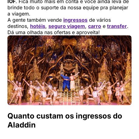
IOF
. Fica muito mais em conta e você ainda leva de
brinde todo o suporte da nossa equipe pra planejar
a viagem.
A gente também vende
ingressos
de vários
destinos,
hotéis
,
seguro viagem
,
carro
e
transfer
.
Dá uma olhada nas ofertas e aproveita!
Quanto custam os ingressos do
Aladdin