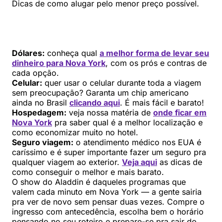
Dicas de como alugar pelo menor preço possível.
Dólares:
conheça qual
a melhor forma de levar seu
dinheiro para Nova York
, com os prós e contras de
cada opção.
Celular:
quer usar o celular durante toda a viagem
sem preocupação? Garanta um chip americano
ainda no Brasil
clicando aqui
. É mais fácil e barato!
Hospedagem:
veja nossa matéria de
onde ficar em
Nova York
pra saber qual é a melhor localização e
como economizar muito no hotel.
Seguro viagem:
o atendimento médico nos EUA é
caríssimo e é super importante fazer um seguro pra
qualquer viagem ao exterior.
Veja aqui
as dicas de
como conseguir o melhor e mais barato.
O show do Aladdin é daqueles programas que
valem cada minuto em Nova York — a gente sairia
pra ver de novo sem pensar duas vezes. Compre o
ingresso com antecedência, escolha bem o horário
pensando no seu roteiro e prepare-se pra sair do