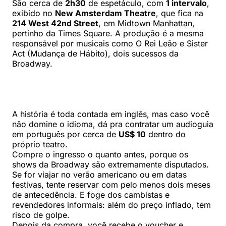
São cerca de
2h30
de espetáculo, com
1 intervalo
,
exibido no
New Amsterdam Theatre
, que fica na
214 West 42nd Street
, em Midtown Manhattan,
pertinho da Times Square. A produção é a mesma
responsável por musicais como O Rei Leão e Sister
Act (Mudança de Hábito), dois sucessos da
Broadway.
A história é toda contada em inglês, mas caso você
não domine o idioma, dá pra contratar um audioguia
em português por cerca de
US$ 10
dentro do
próprio teatro.
Compre o ingresso o quanto antes, porque os
shows da Broadway são extremamente disputados.
Se for viajar no verão americano ou em datas
festivas, tente reservar com pelo menos dois meses
de antecedência. E foge dos cambistas e
revendedores informais: além do preço inflado, tem
risco de golpe.
Depois da compra, você recebe o voucher e