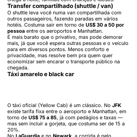
Transfer compartilhado (shuttle / van)
O shuttle leva você numa van compartilhada com
outros passageiros, fazendo paradas em vários
hotéis. Costuma sair em torno de
US$ 30 a 50 por
pessoa
entre os aeroportos e Manhattan.
É mais barato que o privativo, mas pode demorar
mais, já que você espera outras pessoas e o veículo
para em diversos pontos. Menos conforto e
privacidade, mas resolve bem pra quem quer
economizar sem encarar o transporte público na
chegada.
Táxi amarelo e black car
O táxi oficial (Yellow Cab) é um clássico. No
JFK
existe tarifa fixa entre o aeroporto e Manhattan, em
torno de
US$ 75 a 85
, já com pedágios e taxas —
mas sem incluir a gorjeta, que costuma ser de 15 a
20%.
No
LaGuardia
e no
Newark
, a corrida é pelo