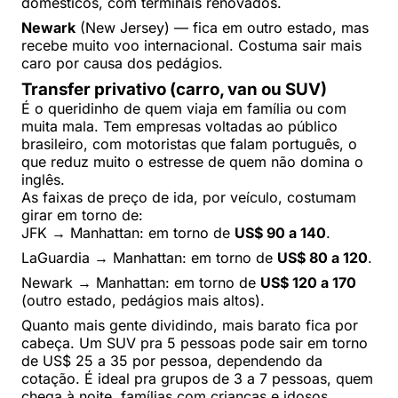
domésticos, com terminais renovados.
Newark
(New Jersey) — fica em outro estado, mas
recebe muito voo internacional. Costuma sair mais
caro por causa dos pedágios.
Transfer privativo (carro, van ou SUV)
É o queridinho de quem viaja em família ou com
muita mala. Tem empresas voltadas ao público
brasileiro, com motoristas que falam português, o
que reduz muito o estresse de quem não domina o
inglês.
As faixas de preço de ida, por veículo, costumam
girar em torno de:
JFK → Manhattan: em torno de
US$ 90 a 140
.
LaGuardia → Manhattan: em torno de
US$ 80 a 120
.
Newark → Manhattan: em torno de
US$ 120 a 170
(outro estado, pedágios mais altos).
Quanto mais gente dividindo, mais barato fica por
cabeça. Um SUV pra 5 pessoas pode sair em torno
de US$ 25 a 35 por pessoa, dependendo da
cotação. É ideal pra grupos de 3 a 7 pessoas, quem
chega à noite, famílias com crianças e idosos.