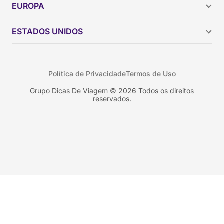
EUROPA
Brasil
Chile
ESTADOS UNIDOS
Colômbia
Peru
Califórnia
Uruguai
Flórida
Política de Privacidade
Termos de Uso
Geórgia
Nova York
Grupo Dicas De Viagem © 2026 Todos os direitos
reservados.
Orlando