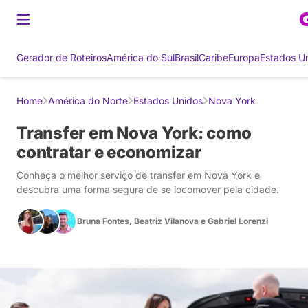
Gerador de Roteiros
América do Sul
Brasil
Caribe
Europa
Estados U
Home
América do Norte
Estados Unidos
Nova York
Transfer em Nova York: como
contratar e economizar
Conheça o melhor serviço de transfer em Nova York e
descubra uma forma segura de se locomover pela cidade.
Bruna Fontes
,
Beatriz Vilanova
e
Gabriel Lorenzi