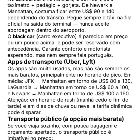
taxímetro + pedágio + gorjeta. De Newark a
Manhattan, costuma ficar entre US$ 90 e 140
dependendo do trânsito. Pegue sempre o táxi na fila
oficial na saída do terminal — nunca aceite
abordagem dentro do aeroporto.
O
black car
(carro executivo) é parecido em preço
ou um pouco acima, e pode ser reservado com
antecedência. Garante conforto e motorista
esperando, mas nem sempre fala português.
Apps de transporte (Uber, Lyft)
Os apps são muito usados, mas não são sempre os
mais baratos, principalmente no horário de pico. Em
média: JFK → Manhattan em torno de US$ 80 a 130,
LaGuardia → Manhattan em torno de US$ 60 a 100,
e Newark → Manhattan em torno de US$ 100 a 160.
Atenção: em horário de rush (manhã cedo e fim de
tarde) e em dias de chuva ou neve, a tarifa dinâmica
pode disparar.
Transporte público (a opção mais barata)
Se você viaja sozinho, com pouca bagagem e
orçamento apertado, o transporte público é
imbatível no preço: