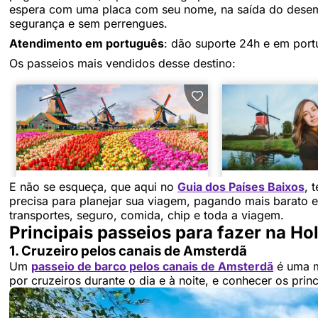
espera com uma placa com seu nome, na saída do desemb
segurança e sem perrengues.
Atendimento em português
: dão suporte 24h e em port
Os passeios mais vendidos desse destino:
E não se esqueça, que aqui no
Guia dos Países Baixos
, 
precisa para planejar sua viagem, pagando mais barato 
transportes, seguro, comida, chip e toda a viagem.
Principais passeios para fazer na Ho
1. Cruzeiro pelos canais de Amsterdã
Um
passeio de barco pelos canais de Amsterdã
é uma m
por cruzeiros durante o dia e à noite, e conhecer os prin