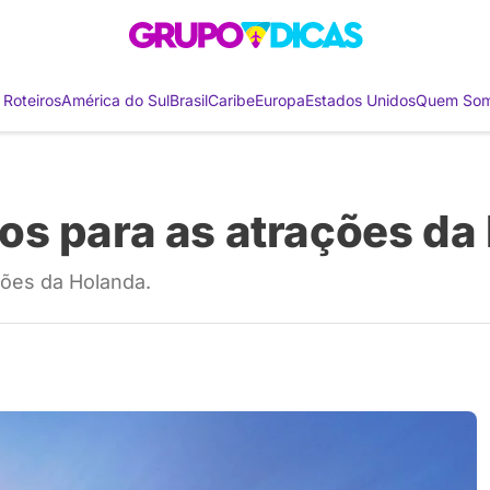
 Roteiros
América do Sul
Brasil
Caribe
Europa
Estados Unidos
Quem So
os para as atrações da
ões da Holanda.