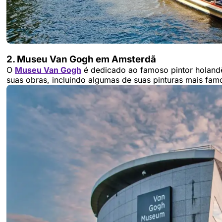
2. Museu Van Gogh em Amsterdã
O
Museu Van Gogh
é dedicado ao famoso pintor holandê
suas obras, incluindo algumas de suas pinturas mais famo