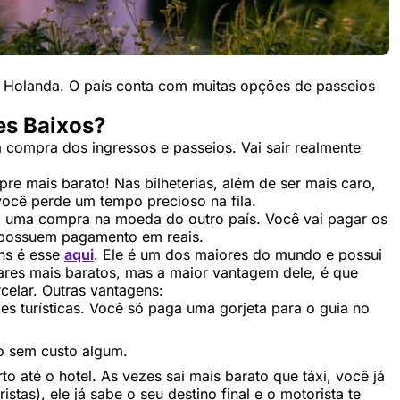
 Holanda. O país conta com muitas opções de passeios
es Baixos?
 compra dos ingressos e passeios. Vai sair realmente
mpre mais barato! Nas bilheterias, além de ser mais caro,
você perde um tempo precioso na fila.
erá uma compra na moeda do outro país. Você vai pagar os
á possuem pagamento em reais.
ens é esse
aqui
. Ele é um dos maiores do mundo e possui
gares mais baratos, mas a maior vantagem dele, é que
celar. Outras vantagens:
ades turísticas. Você só paga uma gorjeta para o guia no
o sem custo algum.
o até o hotel. As vezes sai mais barato que táxi, você já
stas), ele já sabe o seu destino final e o motorista te