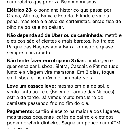
num roteiro que prioriza Belém e museus.
Elétrico 28:
o bondinho histórico que passa por
Graça, Alfama, Baixa e Estrela. É lindo e vale a
pena, mas lota e é alvo de carteiristas, então fica de
olho na bolsa e no celular.
Não dependa só de Uber ou da caminhada:
metrô e
elétricos são eficientes e mais baratos. No trajeto
Parque das Nações até a Baixa, o metrô é quase
sempre mais rápido.
Não tente fazer eurotrip em 3 dias:
muita gente
quer encaixar Lisboa, Sintra, Cascais e Fátima tudo
junto e a viagem vira maratona. Em 3 dias, foque
em Lisboa e, no máximo, um bate-volta.
Leve um casaco leve:
mesmo em dia de sol, o
vento junto ao Tejo (Belém e Parque das Nações)
esfria de tarde. Já vimos muito brasileiro de
camiseta passando frio no fim do dia.
Pagamento:
cartão é aceito na maioria dos lugares,
mas tascas pequenas, cafés de bairro e elétricos
podem preferir dinheiro. Saque um pouco num ATM
ao chegar.