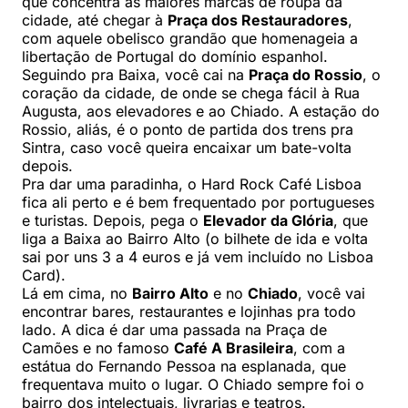
que concentra as maiores marcas de roupa da
cidade, até chegar à
Praça dos Restauradores
,
com aquele obelisco grandão que homenageia a
libertação de Portugal do domínio espanhol.
Seguindo pra Baixa, você cai na
Praça do Rossio
, o
coração da cidade, de onde se chega fácil à Rua
Augusta, aos elevadores e ao Chiado. A estação do
Rossio, aliás, é o ponto de partida dos trens pra
Sintra, caso você queira encaixar um bate-volta
depois.
Pra dar uma paradinha, o Hard Rock Café Lisboa
fica ali perto e é bem frequentado por portugueses
e turistas. Depois, pega o
Elevador da Glória
, que
liga a Baixa ao Bairro Alto (o bilhete de ida e volta
sai por uns 3 a 4 euros e já vem incluído no Lisboa
Card).
Lá em cima, no
Bairro Alto
e no
Chiado
, você vai
encontrar bares, restaurantes e lojinhas pra todo
lado. A dica é dar uma passada na Praça de
Camões e no famoso
Café A Brasileira
, com a
estátua do Fernando Pessoa na esplanada, que
frequentava muito o lugar. O Chiado sempre foi o
bairro dos intelectuais, livrarias e teatros.