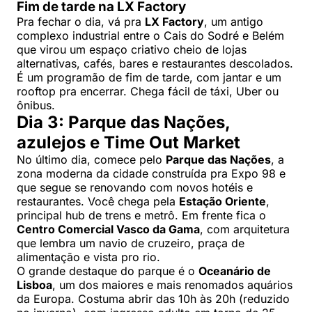
Fim de tarde na LX Factory
Pra fechar o dia, vá pra
LX Factory
, um antigo
complexo industrial entre o Cais do Sodré e Belém
que virou um espaço criativo cheio de lojas
alternativas, cafés, bares e restaurantes descolados.
É um programão de fim de tarde, com jantar e um
rooftop pra encerrar. Chega fácil de táxi, Uber ou
ônibus.
Dia 3: Parque das Nações,
azulejos e Time Out Market
No último dia, comece pelo
Parque das Nações
, a
zona moderna da cidade construída pra Expo 98 e
que segue se renovando com novos hotéis e
restaurantes. Você chega pela
Estação Oriente
,
principal hub de trens e metrô. Em frente fica o
Centro Comercial Vasco da Gama
, com arquitetura
que lembra um navio de cruzeiro, praça de
alimentação e vista pro rio.
O grande destaque do parque é o
Oceanário de
Lisboa
, um dos maiores e mais renomados aquários
da Europa. Costuma abrir das 10h às 20h (reduzido