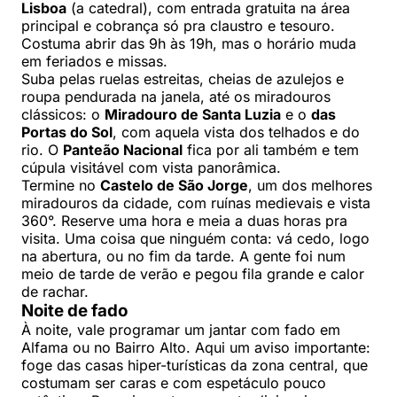
Lisboa
(a catedral), com entrada gratuita na área
principal e cobrança só pra claustro e tesouro.
Costuma abrir das 9h às 19h, mas o horário muda
em feriados e missas.
Suba pelas ruelas estreitas, cheias de azulejos e
roupa pendurada na janela, até os miradouros
clássicos: o
Miradouro de Santa Luzia
e o
das
Portas do Sol
, com aquela vista dos telhados e do
rio. O
Panteão Nacional
fica por ali também e tem
cúpula visitável com vista panorâmica.
Termine no
Castelo de São Jorge
, um dos melhores
miradouros da cidade, com ruínas medievais e vista
360°. Reserve uma hora e meia a duas horas pra
visita. Uma coisa que ninguém conta: vá cedo, logo
na abertura, ou no fim da tarde. A gente foi num
meio de tarde de verão e pegou fila grande e calor
de rachar.
Noite de fado
À noite, vale programar um jantar com fado em
Alfama ou no Bairro Alto. Aqui um aviso importante:
foge das casas hiper-turísticas da zona central, que
costumam ser caras e com espetáculo pouco