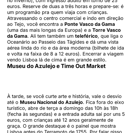
no inverno), com ingresso adulto em torno de 25
euros. Reserve de duas a três horas e prepare-se: é
um programão pra quem viaja com crianças.
Atravessando o centro comercial e indo em direção
ao Tejo, você encontra a
Ponte Vasco da Gama
(uma das mais longas da Europa) e a
Torre Vasco
da Gama
. Ali tem também um
teleférico
, que liga o
Oceanário ao Passeio das Tágides e dá uma vista
aérea linda do rio e da área moderna (bilhete de ida
e volta na faixa de 8 a 12 euros). Encerrar a viagem
vendo Lisboa lá de cima é em grande estilo.
Museu do Azulejo e Time Out Market
À tarde, se você curte arte e história, vale o desvio
até o
Museu Nacional do Azulejo
. Fica fora do eixo
turístico, abre de terça a domingo das 10h às 18h
(fecha às segundas) e a entrada adulta sai por uns 5
euros, com crianças até 12 anos geralmente de
graça. O grande destaque é o painel que mostra
Lisboa antes do Terramoto de 1755. Por falar nisso,