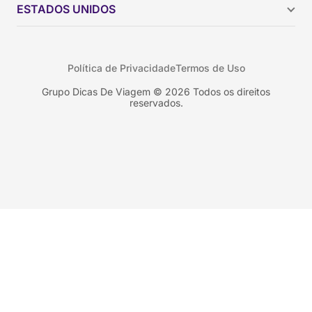
Chile
ESTADOS UNIDOS
Colômbia
Peru
Califórnia
Uruguai
Flórida
Política de Privacidade
Termos de Uso
Geórgia
Nova York
Grupo Dicas De Viagem © 2026 Todos os direitos
reservados.
Orlando