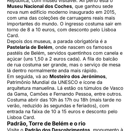
República, com museu visitável. Ali perto está o
Museu Nacional dos Coches
, que ganhou sede
nova num edifício moderno inaugurado em 2015,
com uma das coleções de carruagens reais mais
importantes do mundo. O ingresso costuma sair em
torno de 8 a 10 euros, com desconto pelo Lisboa
Card.
Depois dos museus, a parada obrigatória é a
Pastelaria de Belém
, onde nascem os famosos
pastéis de Belém, servidos quentinhos com canela e
açúcar (uns 1,50 a 2 euros cada). A fila do balcão
de rua costuma ser grande, mas o serviço de mesa
lá dentro normalmente anda mais rápido.
Em seguida, vá ao
Mosteiro dos Jerónimos
,
Patrimônio Mundial da UNESCO e ícone da
arquitetura manuelina. Lá estão os túmulos de Vasco
da Gama, Camões e Fernando Pessoa, entre outros.
Costuma abrir das 10h às 17h ou 18h (mais tarde no
verão, reduzido às segundas e feriados), com
entrada na faixa de 10 a 15 euros e desconto pelo
Lisboa Card.
Padrão, Torre de Belém e o rio
Visite o
Padrão dos Descobrimentos
, monumento à