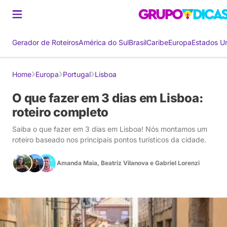
Gerador de Roteiros
América do Sul
Brasil
Caribe
Europa
Estados U
Home
Europa
Portugal
Lisboa
O que fazer em 3 dias em Lisboa:
roteiro completo
Saiba o que fazer em 3 dias em Lisboa! Nós montamos um
roteiro baseado nos principais pontos turísticos da cidade.
Amanda Maia
,
Beatriz Vilanova
e
Gabriel Lorenzi