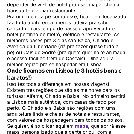
depender de wi-fi de hotel pra usar mapa, chamar
transporte e achar restaurante.
Pra um roteiro a pé como esse, ficar bem localizado
faz toda a diferença: menos ladeira pra subir
cansado, mais tempo de passeio aproveitado e
hotel pertinho de metrô, elétrico e restaurante. As
melhores bases pra 3 dias são Baixa, Chiado e
Avenida da Liberdade (dá pra fazer quase tudo a
pé) ou Cais do Sodré (pra quem quer noite animada
e acesso fácil ao trem de Cascais). Olha aqui a
melhor região pra se hospedar em Lisboa:
Onde ficamos em Lisboa (e 3 hotéis bons e
baratos!)
Isso fez toda a diferença em nossas viagens!
Existem três regiões que são as melhores para os
turistas: Alfama, Chiado e Baixa. No primeiro sentirá
a Lisboa mais autêntica, com casas de fado por
perto. O Chiado e a Baixa são regiões com uma
arquitetura linda e cheias de hotéis e restaurantes,
com valores de hospedagem para todos os bolsos.
Se quiser, é só clicar aqui em
mapa
, que abrirá esse
mapa personalizado que a gente criou, com a