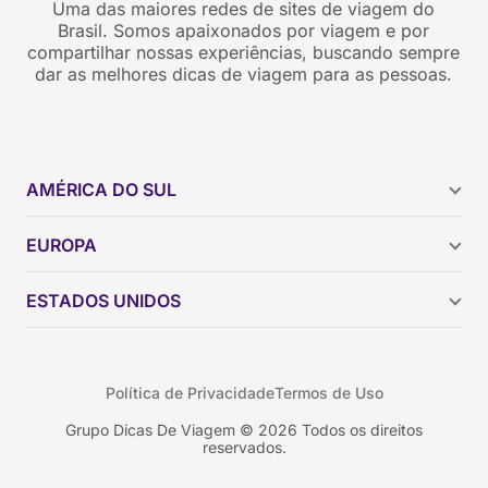
Uma das maiores redes de sites de viagem do
Brasil. Somos apaixonados por viagem e por
compartilhar nossas experiências, buscando sempre
dar as melhores dicas de viagem para as pessoas.
AMÉRICA DO SUL
Argentina
EUROPA
Brasil
Chile
ESTADOS UNIDOS
Colômbia
Peru
Califórnia
Uruguai
Flórida
Política de Privacidade
Termos de Uso
Geórgia
Nova York
Grupo Dicas De Viagem © 2026 Todos os direitos
reservados.
Orlando