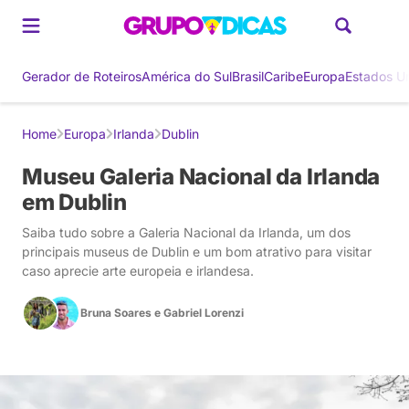
Gerador de Roteiros
América do Sul
Brasil
Caribe
Europa
Estados U
Home
Europa
Irlanda
Dublin
Museu Galeria Nacional da Irlanda
em Dublin
Saiba tudo sobre a Galeria Nacional da Irlanda, um dos
principais museus de Dublin e um bom atrativo para visitar
caso aprecie arte europeia e irlandesa.
Bruna Soares
e
Gabriel Lorenzi