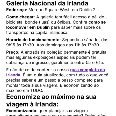
Galeria Nacional da Irlanda
Endereço
: Merrion Square West, em Dublin 2
Como chegar
: A galeria tem fácil acesso a pé, de
bicicleta, bonde (luas) ou ônibus. Confira
como se
locomover em Dublin
para saber mais sobre os
transportes na capital irlandesa.
Horário de funcionamento
: Segunda a sábado, das
9h15 às 17h30. Aos domingos das 11h às 17h30.
Preço
: A entrada na coleção permanente é gratuita,
mas algumas exposições especiais podem ter
cobrança de ingresso, geralmente entre €5 e €15.
E não deixe de conferir o nosso
guia completo da
Irlanda
. É um guia atualizado, com tudo o que você
precisa saber e um passo a passo completo para
montar toda a sua viagem. E economizando ao
máximo em TUDO.
Economize ao máximo na sua
viagem à Irlanda:
Economizando:
quer planejar sua viagem
aproveitando melhor o seu orçamento? Então, não