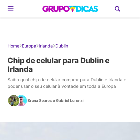
Gerador de Roteiros
América do Sul
Brasil
Caribe
Europa
Estados U
Home
Europa
Irlanda
Dublin
Chip de celular para Dublin e
Irlanda
Saiba qual chip de celular comprar para Dublin e Irlanda e
poder usar o seu celular à vontade em toda a Europa
Bruna Soares
e
Gabriel Lorenzi