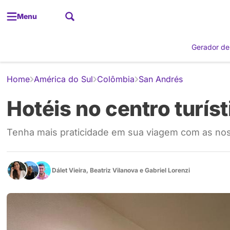
Menu
Gerador de
Home
América do Sul
Colômbia
San Andrés
Hotéis no centro turís
Tenha mais praticidade em sua viagem com as noss
Dálet Vieira
,
Beatriz Vilanova
e
Gabriel Lorenzi