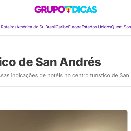
 Roteiros
América do Sul
Brasil
Caribe
Europa
Estados Unidos
Quem So
tico de San Andrés
as indicações de hotéis no centro turístico de San