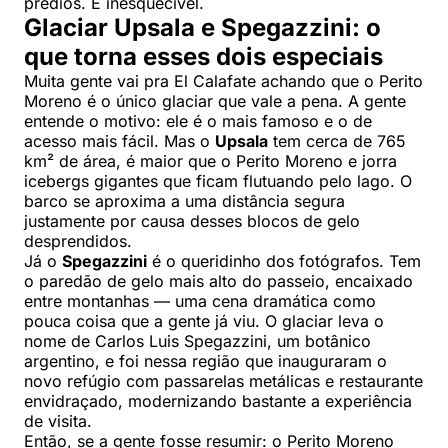
prédios. É inesquecível.
Glaciar Upsala e Spegazzini: o
que torna esses dois especiais
Muita gente vai pra El Calafate achando que o Perito
Moreno é o único glaciar que vale a pena. A gente
entende o motivo: ele é o mais famoso e o de
acesso mais fácil. Mas o
Upsala
tem cerca de 765
km² de área, é maior que o Perito Moreno e jorra
icebergs gigantes que ficam flutuando pelo lago. O
barco se aproxima a uma distância segura
justamente por causa desses blocos de gelo
desprendidos.
Já o
Spegazzini
é o queridinho dos fotógrafos. Tem
o paredão de gelo mais alto do passeio, encaixado
entre montanhas — uma cena dramática como
pouca coisa que a gente já viu. O glaciar leva o
nome de Carlos Luis Spegazzini, um botânico
argentino, e foi nessa região que inauguraram o
novo refúgio com passarelas metálicas e restaurante
envidraçado, modernizando bastante a experiência
de visita.
Então, se a gente fosse resumir: o Perito Moreno