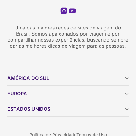
Uma das maiores redes de sites de viagem do
Brasil. Somos apaixonados por viagem e por
compartilhar nossas experiências, buscando sempre
dar as melhores dicas de viagem para as pessoas.
AMÉRICA DO SUL
Argentina
EUROPA
Brasil
Chile
ESTADOS UNIDOS
Colômbia
Peru
Califórnia
Uruguai
Flórida
Política de Privacidade
Termos de Uso
Geórgia