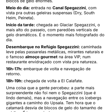
blocos de gelo enormes.
Meio do dia:
entrada no
Canal Spegazzini
, com
vista pra outras geleiras suspensas (Dry, South
Heim, Peineta).
Início da tarde:
chegada ao Glaciar Spegazzini, o
mais alto do passeio, com paredões verticais de
gelo dramáticos. É o momento mais fotografado do
dia.
Desembarque no Refúgio Spegazzini:
caminhada
leve pelas passarelas metálicas, mirantes naturais e
o famoso
almoço gourmet
na área VIP, num
restaurante envidraçado com vista pra natureza.
16h-17h:
embarque de volta e navegação de
retorno.
18h-19h:
chegada de volta a El Calafate.
Uma coisa que a gente percebeu: a parte mais
surpreendente não foi nem o Spegazzini (que é
lindo demais), mas a navegação entre os icebergs
gigantes a caminho do Upsala. Tem hora que o
catamarã desvia de blocos de gelo do tamanho de