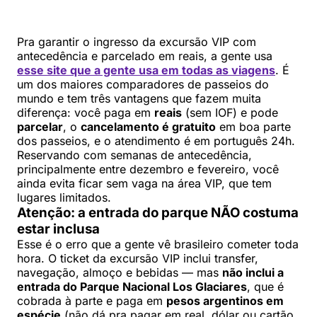
Pra garantir o ingresso da excursão VIP com
antecedência e parcelado em reais, a gente usa
esse site que a gente usa em todas as viagens
. É
um dos maiores comparadores de passeios do
mundo e tem três vantagens que fazem muita
diferença: você paga em
reais
(sem IOF) e pode
parcelar
, o
cancelamento é gratuito
em boa parte
dos passeios, e o atendimento é em português 24h.
Reservando com semanas de antecedência,
principalmente entre dezembro e fevereiro, você
ainda evita ficar sem vaga na área VIP, que tem
lugares limitados.
Atenção: a entrada do parque NÃO costuma
estar inclusa
Esse é o erro que a gente vê brasileiro cometer toda
hora. O ticket da excursão VIP inclui transfer,
navegação, almoço e bebidas — mas
não inclui a
entrada do Parque Nacional Los Glaciares
, que é
cobrada à parte e paga em
pesos argentinos em
espécie
(não dá pra pagar em real, dólar ou cartão