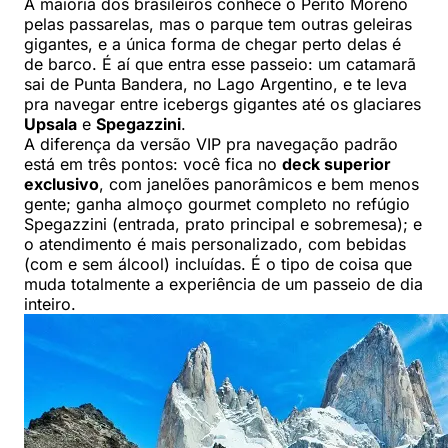
A maioria dos brasileiros conhece o Perito Moreno
pelas passarelas, mas o parque tem outras geleiras
gigantes, e a única forma de chegar perto delas é
de barco. É aí que entra esse passeio: um catamarã
sai de Punta Bandera, no Lago Argentino, e te leva
pra navegar entre icebergs gigantes até os glaciares
Upsala
e
Spegazzini
.
A diferença da versão VIP pra navegação padrão
está em três pontos: você fica no
deck superior
exclusivo
, com janelões panorâmicos e bem menos
gente; ganha almoço gourmet completo no refúgio
Spegazzini (entrada, prato principal e sobremesa); e
o atendimento é mais personalizado, com bebidas
(com e sem álcool) incluídas. É o tipo de coisa que
muda totalmente a experiência de um passeio de dia
inteiro.