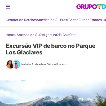
Gerador de Roteiros
América do Sul
Brasil
Caribe
Europa
Estados U
Home
América do Sul
Argentina
El Calafate
Excursão VIP de barco no Parque
Los Glaciares
Isabela Andrade
e
Gabriel Lorenzi